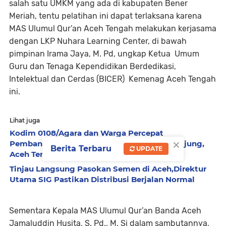
salah satu UMKM yang ada di kabupaten Bener
Meriah, tentu pelatihan ini dapat terlaksana karena
MAS Ulumul Qur’an Aceh Tengah melakukan kerjasama
dengan LKP Nuhara Learning Center, di bawah
pimpinan Irama Jaya, M. Pd, ungkap Ketua Umum
Guru dan Tenaga Kependidikan Berdedikasi,
Intelektual dan Cerdas (BICER) Kemenag Aceh Tengah
ini.
Lihat juga
Kodim 0108/Agara dan Warga Percepat
×
Pembangunan Jembatan Gantung di Kuta Ujung,
Berita Terbaru
UPDATE
Aceh Tenggara
Tinjau Langsung Pasokan Semen di Aceh,Direktur
Utama SIG Pastikan Distribusi Berjalan Normal
Sementara Kepala MAS Ulumul Qur’an Banda Aceh
Jamaluddin Husita, S. Pd., M. Si dalam sambutannya,