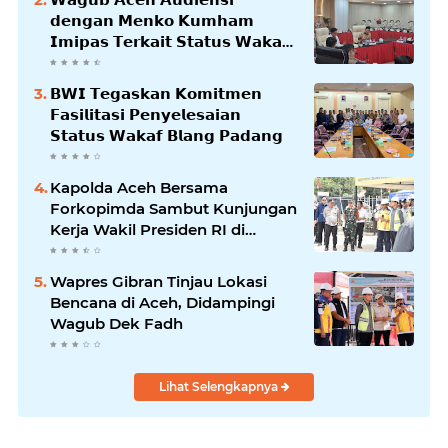
𝗱𝗲𝗻𝗴𝗮𝗻 𝗠𝗲𝗻𝗸𝗼 𝗞𝘂𝗺𝗵𝗮𝗺
𝗜𝗺𝗶𝗽𝗮𝘀 𝗧𝗲𝗿𝗸𝗮𝗶𝘁 𝗦𝘁𝗮𝘁𝘂𝘀 𝗪𝗮𝗸𝗮𝗳
𝗕𝗹𝗮𝗻𝗴𝗽𝗮𝗱𝗮𝗻𝗴
𝗕𝗪𝗜 𝗧𝗲𝗴𝗮𝘀𝗸𝗮𝗻 𝗞𝗼𝗺𝗶𝘁𝗺𝗲𝗻
𝗙𝗮𝘀𝗶𝗹𝗶𝘁𝗮𝘀𝗶 𝗣𝗲𝗻𝘆𝗲𝗹𝗲𝘀𝗮𝗶𝗮𝗻
𝗦𝘁𝗮𝘁𝘂𝘀 𝗪𝗮𝗸𝗮𝗳 𝗕𝗹𝗮𝗻𝗴 𝗣𝗮𝗱𝗮𝗻𝗴
Kapolda Aceh Bersama
Forkopimda Sambut Kunjungan
Kerja Wakil Presiden RI di
Kabupaten Bireuen
Wapres Gibran Tinjau Lokasi
Bencana di Aceh, Didampingi
Wagub Dek Fadh
Lihat Selengkapnya