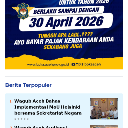
Berita Terpopuler
𝗪𝗮𝗴𝘂𝗯 𝗔𝗰𝗲𝗵 𝗕𝗮𝗵𝗮𝘀
𝗜𝗺𝗽𝗹𝗲𝗺𝗲𝗻𝘁𝗮𝘀𝗶 𝗠𝗼𝗨 𝗛𝗲𝗹𝘀𝗶𝗻𝗸𝗶
𝗯𝗲𝗿𝘀𝗮𝗺𝗮 𝗦𝗲𝗸𝗿𝗲𝘁𝗮𝗿𝗶𝗮𝘁 𝗡𝗲𝗴𝗮𝗿𝗮
𝗪𝗮𝗴𝘂𝗯 𝗔𝗰𝗲𝗵 𝗔𝘂𝗱𝗶𝗲𝗻𝘀𝗶