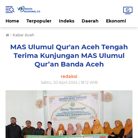
Home
Terpopuler
Indeks
Daerah
Ekonomi
H
›
Kabar Aceh
MAS Ulumul Qur'an Aceh Tengah
Terima Kunjungan MAS Ulumul
Qur’an Banda Aceh
redaksi
Sabtu, 20 April 2024 | 18.12 WIB