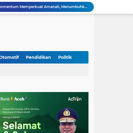
HUT ke-53 Bank Aceh: Momentum Memperkuat Amanah, Menumbuhkan Keberkahan Bagi Aceh
Silaturahmi Lintas Sektor di Kuta Alam, TNI–Polri dan Desa Perkokoh Kebersamaan
Babinsa Peukan Bada Hadiri Rapat Lanjutan HUT RI ke-81, Perkuat Sinergi Lintas Sektor
jid Raya Gelar Acara Lepas Sambut Danramil
Dukung Generasi Sehat, Babinsa Seulimeum Dampingi Imunisasi Campak di Tanoh Abee
Di Pinggir Sawah, Babinsa Lhoong Pererat Kedekatan dengan Masyarakat Desa Gle Bruek
Kapolda Aceh Bersama Forkopimda Sambut Kunjungan Kerja Wakil Presiden RI di Kabupaten Bireuen
Kapolda Aceh Dampingi Wakil Presiden RI Tinjau Hasil Rehabilitasi dan Rekonstruksi Pascabencana di Desa Kendawi, Gayo Lues
Otomotif
Pendidikan
Politik
Kapolda Aceh dan Forkopimda Dampingi Kunjungan Kerja Wakil Presiden RI Gibran Rakabuming Raka di Aceh Tengah
Kak Na Promosi Wisata Surfing dan Hadiri Perayaan HUT 53 tahun BAS Simeulue