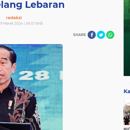
elang Lebaran
redaksi
9 Maret 2024 | 06.13 WIB
SHARE
Ka
HUT