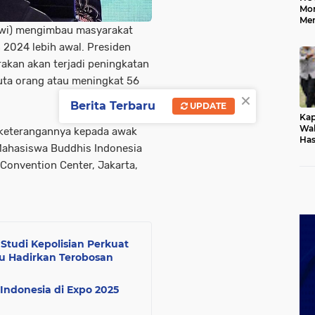
Mo
Me
kowi) mengimbau masyarakat
Me
Keb
2024 lebih awal. Presiden
akan akan terjadi peningkatan
juta orang atau meningkat 56
×
Berita Terbaru
UPDATE
Kap
Wak
 keterangannya kepada awak
Has
ahasiswa Buddhis Indonesia
Rek
Pas
Convention Center, Jakarta,
Ken
 Studi Kepolisian Perkuat
iau Hadirkan Terobosan
Indonesia di Expo 2025