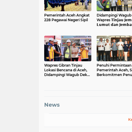
Pemerintah Aceh Angkat
Didampingi Wagub 𝗔
228 Pegawai Negeri Sipil
Wapres 𝗧𝗶𝗻𝗷𝗮𝘂 𝗝𝗲𝗺
𝗟𝘂𝗺𝘂𝘁 𝗱𝗮𝗻 𝗝𝗲𝗺𝗯𝗮
𝗞𝗲𝗻𝗱𝗮𝘄𝗶
Wapres Gibran Tinjau
Penuhi Permintaan
Lokasi Bencana di Aceh,
Pemerintah Aceh, S
Didampingi Wagub Dek
Berkomitmen Penu
Fadh
Kebutuhan Semen 
Aceh
News
K