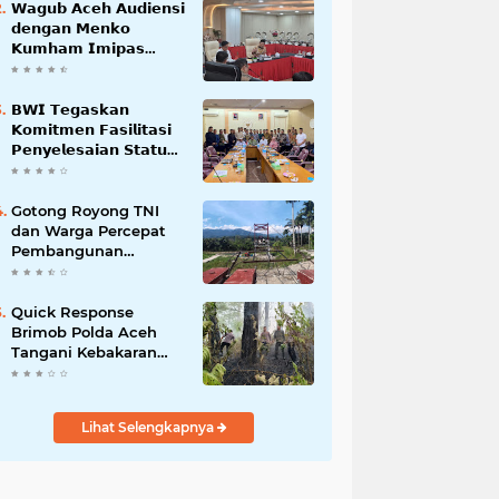
𝗪𝗮𝗴𝘂𝗯 𝗔𝗰𝗲𝗵 𝗔𝘂𝗱𝗶𝗲𝗻𝘀𝗶
𝗱𝗲𝗻𝗴𝗮𝗻 𝗠𝗲𝗻𝗸𝗼
𝗞𝘂𝗺𝗵𝗮𝗺 𝗜𝗺𝗶𝗽𝗮𝘀
𝗧𝗲𝗿𝗸𝗮𝗶𝘁 𝗦𝘁𝗮𝘁𝘂𝘀 𝗪𝗮𝗸𝗮𝗳
𝗕𝗹𝗮𝗻𝗴𝗽𝗮𝗱𝗮𝗻𝗴
𝗕𝗪𝗜 𝗧𝗲𝗴𝗮𝘀𝗸𝗮𝗻
𝗞𝗼𝗺𝗶𝘁𝗺𝗲𝗻 𝗙𝗮𝘀𝗶𝗹𝗶𝘁𝗮𝘀𝗶
𝗣𝗲𝗻𝘆𝗲𝗹𝗲𝘀𝗮𝗶𝗮𝗻 𝗦𝘁𝗮𝘁𝘂𝘀
𝗪𝗮𝗸𝗮𝗳 𝗕𝗹𝗮𝗻𝗴 𝗣𝗮𝗱𝗮𝗻𝗴
Gotong Royong TNI
dan Warga Percepat
Pembangunan
Jembatan Gantung
Perintis Kuta Ujung
Aceh Tenggara
Quick Response
Brimob Polda Aceh
Tangani Kebakaran
Hutan di Lembah
Seulawah
Lihat Selengkapnya