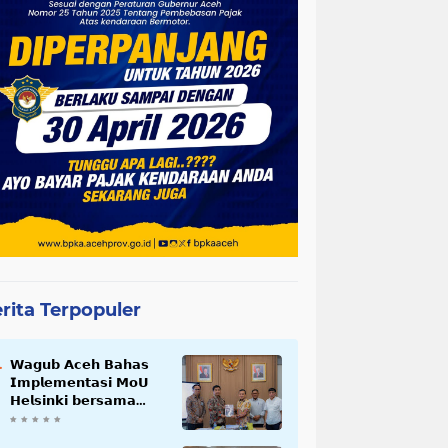
rita Terpopuler
𝗪𝗮𝗴𝘂𝗯 𝗔𝗰𝗲𝗵 𝗕𝗮𝗵𝗮𝘀
𝗜𝗺𝗽𝗹𝗲𝗺𝗲𝗻𝘁𝗮𝘀𝗶 𝗠𝗼𝗨
𝗛𝗲𝗹𝘀𝗶𝗻𝗸𝗶 𝗯𝗲𝗿𝘀𝗮𝗺𝗮
𝗦𝗲𝗸𝗿𝗲𝘁𝗮𝗿𝗶𝗮𝘁 𝗡𝗲𝗴𝗮𝗿𝗮