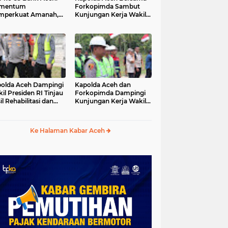
mentum
Forkopimda Sambut
mperkuat Amanah,
Kunjungan Kerja Wakil
numbuhkan
Presiden RI di
erkahan Bagi Aceh
Kabupaten Bireuen
olda Aceh Dampingi
Kapolda Aceh dan
il Presiden RI Tinjau
Forkopimda Dampingi
il Rehabilitasi dan
Kunjungan Kerja Wakil
onstruksi
Presiden RI Gibran
cabencana di Desa
Rakabuming Raka di
dawi, Gayo Lues
Aceh Tengah
Ke Halaman Kabar Aceh