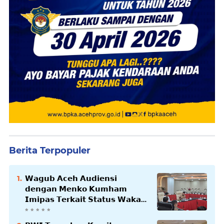
Berita Terpopuler
𝗪𝗮𝗴𝘂𝗯 𝗔𝗰𝗲𝗵 𝗔𝘂𝗱𝗶𝗲𝗻𝘀𝗶
𝗱𝗲𝗻𝗴𝗮𝗻 𝗠𝗲𝗻𝗸𝗼 𝗞𝘂𝗺𝗵𝗮𝗺
𝗜𝗺𝗶𝗽𝗮𝘀 𝗧𝗲𝗿𝗸𝗮𝗶𝘁 𝗦𝘁𝗮𝘁𝘂𝘀 𝗪𝗮𝗸𝗮𝗳
𝗕𝗹𝗮𝗻𝗴𝗽𝗮𝗱𝗮𝗻𝗴