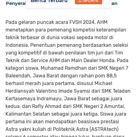
Berita Terbaru
UPDATE
Penyerahan Barang Bukti Kejahatan ke Korban
Pada gelaran puncak acara FVSH 2024, AHM
menetapkan para pemenang kompetisi keterampilan
teknik terbesar di dunia vokasi sepeda motor di
Indonesia. Penentuan pemenang berdasarkan seleksi
yang kompetitif di bawah penilaian tim juri dari Tim
Teknik dan Service AHM dan Main Dealer Honda. Pada
kategori siswa, Muhamad Ramdhan dari SMK Negeri 7
Baleendah, Jawa Barat dengan raihan poin 88,5
berhasil meraih juara pertama, disusul Michael
Herdiansyah Valentino Imade Syamsi dari SMK Teladan
Kertasemaya Indramayu, Jawa Barat sebagai juara
kedua, dan Rafly Ahmad dari SMK Negeri 2 Amuntai,
Kalimantan Selatan sebagai juara ketiga. Siswa juara
pertama ini akan mendapatkan beasiswa prestasi
Astra yakni kuliah di Politeknik Astra (ASTRAtech)
selama 6 semester atau hingga lulus, bantuan dana