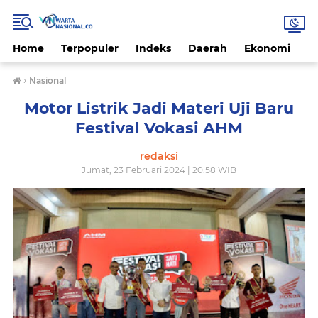
Home
Terpopuler
Indeks
Daerah
Ekonomi
H
›
Nasional
Motor Listrik Jadi Materi Uji Baru
Festival Vokasi AHM
redaksi
Jumat, 23 Februari 2024 | 20.58 WIB