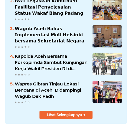
𝗕𝗪𝗜 𝗧𝗲𝗴𝗮𝘀𝗸𝗮𝗻 𝗞𝗼𝗺𝗶𝘁𝗺𝗲𝗻
𝗙𝗮𝘀𝗶𝗹𝗶𝘁𝗮𝘀𝗶 𝗣𝗲𝗻𝘆𝗲𝗹𝗲𝘀𝗮𝗶𝗮𝗻
𝗦𝘁𝗮𝘁𝘂𝘀 𝗪𝗮𝗸𝗮𝗳 𝗕𝗹𝗮𝗻𝗴 𝗣𝗮𝗱𝗮𝗻𝗴
𝗪𝗮𝗴𝘂𝗯 𝗔𝗰𝗲𝗵 𝗕𝗮𝗵𝗮𝘀
𝗜𝗺𝗽𝗹𝗲𝗺𝗲𝗻𝘁𝗮𝘀𝗶 𝗠𝗼𝗨 𝗛𝗲𝗹𝘀𝗶𝗻𝗸𝗶
𝗯𝗲𝗿𝘀𝗮𝗺𝗮 𝗦𝗲𝗸𝗿𝗲𝘁𝗮𝗿𝗶𝗮𝘁 𝗡𝗲𝗴𝗮𝗿𝗮
Kapolda Aceh Bersama
Forkopimda Sambut Kunjungan
Kerja Wakil Presiden RI di
Kabupaten Bireuen
Wapres Gibran Tinjau Lokasi
Bencana di Aceh, Didampingi
Wagub Dek Fadh
Lihat Selengkapnya