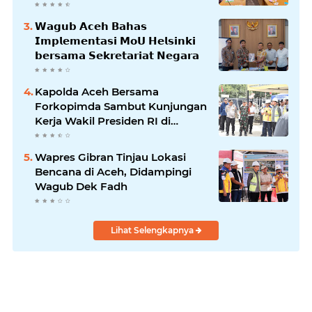
𝗪𝗮𝗴𝘂𝗯 𝗔𝗰𝗲𝗵 𝗕𝗮𝗵𝗮𝘀
𝗜𝗺𝗽𝗹𝗲𝗺𝗲𝗻𝘁𝗮𝘀𝗶 𝗠𝗼𝗨 𝗛𝗲𝗹𝘀𝗶𝗻𝗸𝗶
𝗯𝗲𝗿𝘀𝗮𝗺𝗮 𝗦𝗲𝗸𝗿𝗲𝘁𝗮𝗿𝗶𝗮𝘁 𝗡𝗲𝗴𝗮𝗿𝗮
Kapolda Aceh Bersama
Forkopimda Sambut Kunjungan
Kerja Wakil Presiden RI di
Kabupaten Bireuen
Wapres Gibran Tinjau Lokasi
Bencana di Aceh, Didampingi
Wagub Dek Fadh
Lihat Selengkapnya