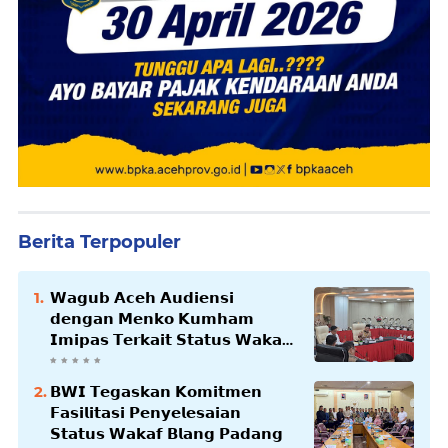
Berita Terpopuler
𝗪𝗮𝗴𝘂𝗯 𝗔𝗰𝗲𝗵 𝗔𝘂𝗱𝗶𝗲𝗻𝘀𝗶
𝗱𝗲𝗻𝗴𝗮𝗻 𝗠𝗲𝗻𝗸𝗼 𝗞𝘂𝗺𝗵𝗮𝗺
𝗜𝗺𝗶𝗽𝗮𝘀 𝗧𝗲𝗿𝗸𝗮𝗶𝘁 𝗦𝘁𝗮𝘁𝘂𝘀 𝗪𝗮𝗸𝗮𝗳
𝗕𝗹𝗮𝗻𝗴𝗽𝗮𝗱𝗮𝗻𝗴
𝗕𝗪𝗜 𝗧𝗲𝗴𝗮𝘀𝗸𝗮𝗻 𝗞𝗼𝗺𝗶𝘁𝗺𝗲𝗻
𝗙𝗮𝘀𝗶𝗹𝗶𝘁𝗮𝘀𝗶 𝗣𝗲𝗻𝘆𝗲𝗹𝗲𝘀𝗮𝗶𝗮𝗻
𝗦𝘁𝗮𝘁𝘂𝘀 𝗪𝗮𝗸𝗮𝗳 𝗕𝗹𝗮𝗻𝗴 𝗣𝗮𝗱𝗮𝗻𝗴