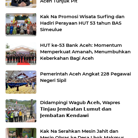
Aceh Tunjuk Plt
Kak Na Promosi Wisata Surfing dan
Hadiri Perayaan HUT 53 tahun BAS
Simeulue
HUT ke-53 Bank Aceh: Momentum
Memperkuat Amanah, Menumbuhkan
Keberkahan Bagi Aceh
Pemerintah Aceh Angkat 228 Pegawai
Negeri Sipil
Didampingi Wagub 𝗔𝗰𝗲𝗵, Wapres
𝗧𝗶𝗻𝗷𝗮𝘂 𝗝𝗲𝗺𝗯𝗮𝘁𝗮𝗻 𝗟𝘂𝗺𝘂𝘁 𝗱𝗮𝗻
𝗝𝗲𝗺𝗯𝗮𝘁𝗮𝗻 𝗞𝗲𝗻𝗱𝗮𝘄𝗶
Kak Na Serahkan Mesin Jahit dan
Mesin Obras ke Desa Lhok Makmur