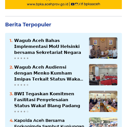
Berita Terpopuler
𝗪𝗮𝗴𝘂𝗯 𝗔𝗰𝗲𝗵 𝗕𝗮𝗵𝗮𝘀
𝗜𝗺𝗽𝗹𝗲𝗺𝗲𝗻𝘁𝗮𝘀𝗶 𝗠𝗼𝗨 𝗛𝗲𝗹𝘀𝗶𝗻𝗸𝗶
𝗯𝗲𝗿𝘀𝗮𝗺𝗮 𝗦𝗲𝗸𝗿𝗲𝘁𝗮𝗿𝗶𝗮𝘁 𝗡𝗲𝗴𝗮𝗿𝗮
𝗪𝗮𝗴𝘂𝗯 𝗔𝗰𝗲𝗵 𝗔𝘂𝗱𝗶𝗲𝗻𝘀𝗶
𝗱𝗲𝗻𝗴𝗮𝗻 𝗠𝗲𝗻𝗸𝗼 𝗞𝘂𝗺𝗵𝗮𝗺
𝗜𝗺𝗶𝗽𝗮𝘀 𝗧𝗲𝗿𝗸𝗮𝗶𝘁 𝗦𝘁𝗮𝘁𝘂𝘀 𝗪𝗮𝗸𝗮𝗳
𝗕𝗹𝗮𝗻𝗴𝗽𝗮𝗱𝗮𝗻𝗴
𝗕𝗪𝗜 𝗧𝗲𝗴𝗮𝘀𝗸𝗮𝗻 𝗞𝗼𝗺𝗶𝘁𝗺𝗲𝗻
𝗙𝗮𝘀𝗶𝗹𝗶𝘁𝗮𝘀𝗶 𝗣𝗲𝗻𝘆𝗲𝗹𝗲𝘀𝗮𝗶𝗮𝗻
𝗦𝘁𝗮𝘁𝘂𝘀 𝗪𝗮𝗸𝗮𝗳 𝗕𝗹𝗮𝗻𝗴 𝗣𝗮𝗱𝗮𝗻𝗴
Kapolda Aceh Bersama
Forkopimda Sambut Kunjungan