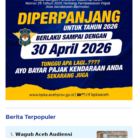
Berita Terpopuler
𝗪𝗮𝗴𝘂𝗯 𝗔𝗰𝗲𝗵 𝗔𝘂𝗱𝗶𝗲𝗻𝘀𝗶