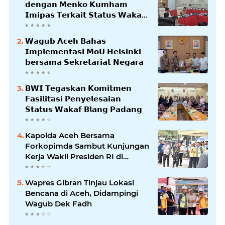
𝗱𝗲𝗻𝗴𝗮𝗻 𝗠𝗲𝗻𝗸𝗼 𝗞𝘂𝗺𝗵𝗮𝗺
𝗜𝗺𝗶𝗽𝗮𝘀 𝗧𝗲𝗿𝗸𝗮𝗶𝘁 𝗦𝘁𝗮𝘁𝘂𝘀 𝗪𝗮𝗸𝗮𝗳
𝗕𝗹𝗮𝗻𝗴𝗽𝗮𝗱𝗮𝗻𝗴
𝗪𝗮𝗴𝘂𝗯 𝗔𝗰𝗲𝗵 𝗕𝗮𝗵𝗮𝘀
𝗜𝗺𝗽𝗹𝗲𝗺𝗲𝗻𝘁𝗮𝘀𝗶 𝗠𝗼𝗨 𝗛𝗲𝗹𝘀𝗶𝗻𝗸𝗶
𝗯𝗲𝗿𝘀𝗮𝗺𝗮 𝗦𝗲𝗸𝗿𝗲𝘁𝗮𝗿𝗶𝗮𝘁 𝗡𝗲𝗴𝗮𝗿𝗮
𝗕𝗪𝗜 𝗧𝗲𝗴𝗮𝘀𝗸𝗮𝗻 𝗞𝗼𝗺𝗶𝘁𝗺𝗲𝗻
𝗙𝗮𝘀𝗶𝗹𝗶𝘁𝗮𝘀𝗶 𝗣𝗲𝗻𝘆𝗲𝗹𝗲𝘀𝗮𝗶𝗮𝗻
𝗦𝘁𝗮𝘁𝘂𝘀 𝗪𝗮𝗸𝗮𝗳 𝗕𝗹𝗮𝗻𝗴 𝗣𝗮𝗱𝗮𝗻𝗴
Kapolda Aceh Bersama
Forkopimda Sambut Kunjungan
Kerja Wakil Presiden RI di
Kabupaten Bireuen
Wapres Gibran Tinjau Lokasi
Bencana di Aceh, Didampingi
Wagub Dek Fadh