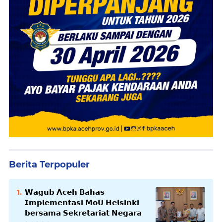
Berita Terpopuler
𝗪𝗮𝗴𝘂𝗯 𝗔𝗰𝗲𝗵 𝗕𝗮𝗵𝗮𝘀
𝗜𝗺𝗽𝗹𝗲𝗺𝗲𝗻𝘁𝗮𝘀𝗶 𝗠𝗼𝗨 𝗛𝗲𝗹𝘀𝗶𝗻𝗸𝗶
𝗯𝗲𝗿𝘀𝗮𝗺𝗮 𝗦𝗲𝗸𝗿𝗲𝘁𝗮𝗿𝗶𝗮𝘁 𝗡𝗲𝗴𝗮𝗿𝗮