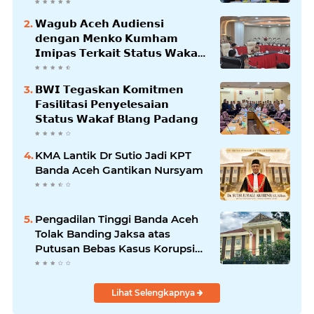
𝗪𝗮𝗴𝘂𝗯 𝗔𝗰𝗲𝗵 𝗔𝘂𝗱𝗶𝗲𝗻𝘀𝗶
𝗱𝗲𝗻𝗴𝗮𝗻 𝗠𝗲𝗻𝗸𝗼 𝗞𝘂𝗺𝗵𝗮𝗺
𝗜𝗺𝗶𝗽𝗮𝘀 𝗧𝗲𝗿𝗸𝗮𝗶𝘁 𝗦𝘁𝗮𝘁𝘂𝘀 𝗪𝗮𝗸𝗮𝗳
𝗕𝗹𝗮𝗻𝗴𝗽𝗮𝗱𝗮𝗻𝗴
𝗕𝗪𝗜 𝗧𝗲𝗴𝗮𝘀𝗸𝗮𝗻 𝗞𝗼𝗺𝗶𝘁𝗺𝗲𝗻
𝗙𝗮𝘀𝗶𝗹𝗶𝘁𝗮𝘀𝗶 𝗣𝗲𝗻𝘆𝗲𝗹𝗲𝘀𝗮𝗶𝗮𝗻
𝗦𝘁𝗮𝘁𝘂𝘀 𝗪𝗮𝗸𝗮𝗳 𝗕𝗹𝗮𝗻𝗴 𝗣𝗮𝗱𝗮𝗻𝗴
KMA Lantik Dr Sutio Jadi KPT
Banda Aceh Gantikan Nursyam
Pengadilan Tinggi Banda Aceh
Tolak Banding Jaksa atas
Putusan Bebas Kasus Korupsi
Wastafel
Lihat Selengkapnya