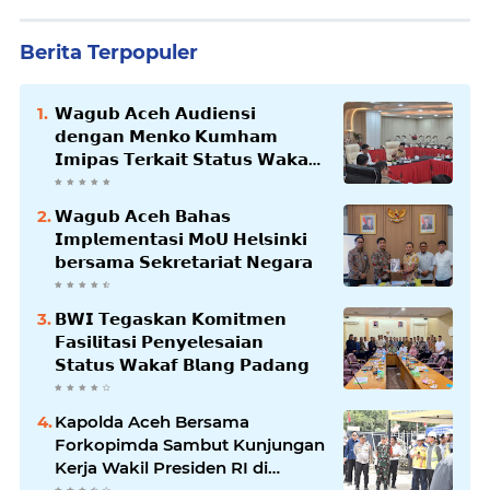
Berita Terpopuler
𝗪𝗮𝗴𝘂𝗯 𝗔𝗰𝗲𝗵 𝗔𝘂𝗱𝗶𝗲𝗻𝘀𝗶
𝗱𝗲𝗻𝗴𝗮𝗻 𝗠𝗲𝗻𝗸𝗼 𝗞𝘂𝗺𝗵𝗮𝗺
𝗜𝗺𝗶𝗽𝗮𝘀 𝗧𝗲𝗿𝗸𝗮𝗶𝘁 𝗦𝘁𝗮𝘁𝘂𝘀 𝗪𝗮𝗸𝗮𝗳
𝗕𝗹𝗮𝗻𝗴𝗽𝗮𝗱𝗮𝗻𝗴
𝗪𝗮𝗴𝘂𝗯 𝗔𝗰𝗲𝗵 𝗕𝗮𝗵𝗮𝘀
𝗜𝗺𝗽𝗹𝗲𝗺𝗲𝗻𝘁𝗮𝘀𝗶 𝗠𝗼𝗨 𝗛𝗲𝗹𝘀𝗶𝗻𝗸𝗶
𝗯𝗲𝗿𝘀𝗮𝗺𝗮 𝗦𝗲𝗸𝗿𝗲𝘁𝗮𝗿𝗶𝗮𝘁 𝗡𝗲𝗴𝗮𝗿𝗮
𝗕𝗪𝗜 𝗧𝗲𝗴𝗮𝘀𝗸𝗮𝗻 𝗞𝗼𝗺𝗶𝘁𝗺𝗲𝗻
𝗙𝗮𝘀𝗶𝗹𝗶𝘁𝗮𝘀𝗶 𝗣𝗲𝗻𝘆𝗲𝗹𝗲𝘀𝗮𝗶𝗮𝗻
𝗦𝘁𝗮𝘁𝘂𝘀 𝗪𝗮𝗸𝗮𝗳 𝗕𝗹𝗮𝗻𝗴 𝗣𝗮𝗱𝗮𝗻𝗴
Kapolda Aceh Bersama
Forkopimda Sambut Kunjungan
Kerja Wakil Presiden RI di