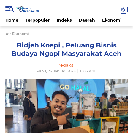
Home
Terpopuler
Indeks
Daerah
Ekonomi
H
›
Ekonomi
Bidjeh Koepi , Peluang Bisnis
Budaya Ngopi Masyarakat Aceh
redaksi
Rabu, 24 Januari 2024 | 18.03 WIB