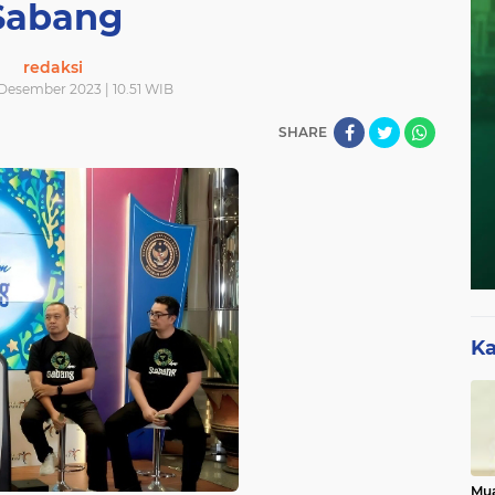
Sabang
redaksi
 Desember 2023 | 10.51 WIB
SHARE
Ka
Mua