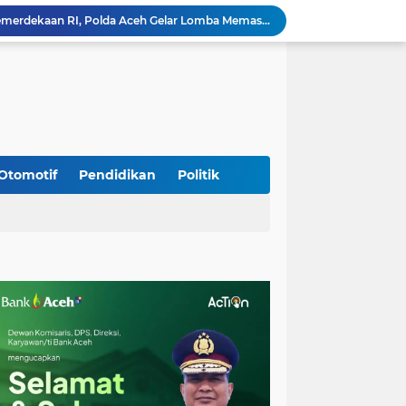
Meriahkan HUT Ke-81 Kemerdekaan RI, Polda Aceh Gelar Lomba Memasak Nasi Goreng dan Aneka Minuman
Babinsa Simpang Tiga Monitoring Harga Sembako, Pastikan Stabilitas dan Ketersediaan Bahan Pokok
Babinsa Lembah Seulawah Perkuat Sinergi dengan Tenaga Pendidik, Tekankan Pencegahan Kenakalan Remaja dan Bahaya Narkoba
Perkuat Kamtibmas, Babinsa Kuta Cot Glie Aktif Komsos Ajak Warga Jaga Ketertiban Desa
Kodim 0108/Agara Bersama Warga Gotong Royong percepat pembangunan Jembatan Gantung di Desa Gulo Aceh Tenggara
Babinsa Sukamakmur Tanamkan Semangat Belajar, Hadir Langsung di SMAN 1 untuk Motivasi Siswa
Jaga Stabilitas Wilayah, Koramil Montasik Intensifkan Patroli Keamanan di Desa Binaan
Kodim 0108/Agara terus kebut pembangunan jembatan Gantung di Ds. Kumbang Jaya, Aceh Tenggara
Otomotif
Pendidikan
Politik
Mualem dan Mentan Sepakat Percepat Pemulihan Pertanian Aceh Pascabencana
Rp 2,5 Triliun Dana Kementan untuk Bencana, Pemerintah Aceh kelola Rp 9,7 M