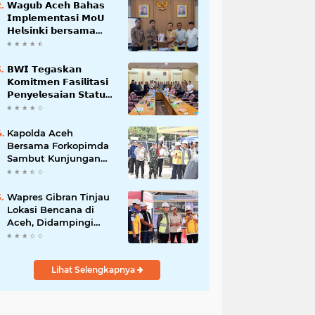
𝗪𝗮𝗴𝘂𝗯 𝗔𝗰𝗲𝗵 𝗕𝗮𝗵𝗮𝘀
𝗜𝗺𝗽𝗹𝗲𝗺𝗲𝗻𝘁𝗮𝘀𝗶 𝗠𝗼𝗨
𝗛𝗲𝗹𝘀𝗶𝗻𝗸𝗶 𝗯𝗲𝗿𝘀𝗮𝗺𝗮
𝗦𝗲𝗸𝗿𝗲𝘁𝗮𝗿𝗶𝗮𝘁 𝗡𝗲𝗴𝗮𝗿𝗮
𝗕𝗪𝗜 𝗧𝗲𝗴𝗮𝘀𝗸𝗮𝗻
𝗞𝗼𝗺𝗶𝘁𝗺𝗲𝗻 𝗙𝗮𝘀𝗶𝗹𝗶𝘁𝗮𝘀𝗶
𝗣𝗲𝗻𝘆𝗲𝗹𝗲𝘀𝗮𝗶𝗮𝗻 𝗦𝘁𝗮𝘁𝘂𝘀
𝗪𝗮𝗸𝗮𝗳 𝗕𝗹𝗮𝗻𝗴 𝗣𝗮𝗱𝗮𝗻𝗴
Kapolda Aceh
Bersama Forkopimda
Sambut Kunjungan
Kerja Wakil Presiden
RI di Kabupaten
Bireuen
Wapres Gibran Tinjau
Lokasi Bencana di
Aceh, Didampingi
Wagub Dek Fadh
Lihat Selengkapnya