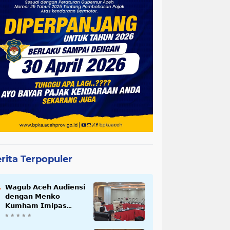
rita Terpopuler
𝗪𝗮𝗴𝘂𝗯 𝗔𝗰𝗲𝗵 𝗔𝘂𝗱𝗶𝗲𝗻𝘀𝗶
𝗱𝗲𝗻𝗴𝗮𝗻 𝗠𝗲𝗻𝗸𝗼
𝗞𝘂𝗺𝗵𝗮𝗺 𝗜𝗺𝗶𝗽𝗮𝘀
𝗧𝗲𝗿𝗸𝗮𝗶𝘁 𝗦𝘁𝗮𝘁𝘂𝘀 𝗪𝗮𝗸𝗮𝗳
𝗕𝗹𝗮𝗻𝗴𝗽𝗮𝗱𝗮𝗻𝗴