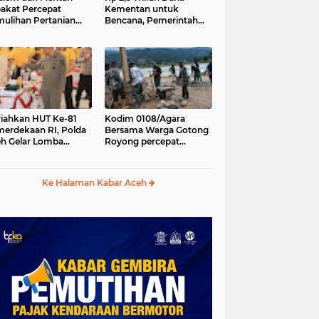
akat Percepat
Kementan untuk
ulihan Pertanian
Bencana, Pemerintah
h Pascabencana
Aceh kelola Rp 9,7 M
iahkan HUT Ke-81
Kodim 0108/Agara
erdekaan RI, Polda
Bersama Warga Gotong
h Gelar Lomba
Royong percepat
asak Nasi Goreng
pembangunan
n Aneka Minuman
Jembatan Gantung di
Desa Gulo Aceh
Ke Halaman Kabar Aceh
Tenggara