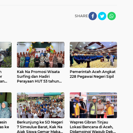
SHARE
n
Kak Na Promosi Wisata
Pemerintah Aceh Angkat
r
Surfing dan Hadiri
228 Pegawai Negeri Sipil
dan
Perayaan HUT 53 tahun
val
BAS Simeulue
esin
Berkunjung ke SD Negeri
Wapres Gibran Tinjau
as ke
7 Simeulue Barat, Kak Na
Lokasi Bencana di Aceh,
Ajak Siswa Gemar Makan
Didampingi Wagub Dek