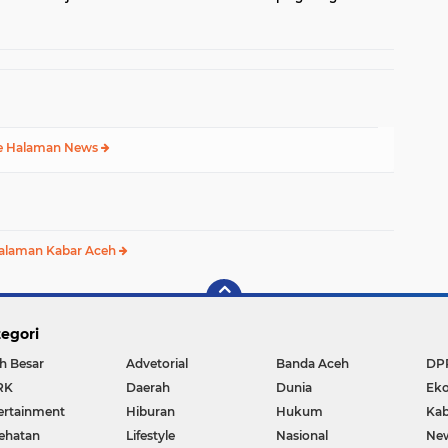
Ikan
Fadh
e Halaman News
alaman Kabar Aceh
egori
h Besar
Advetorial
Banda Aceh
DP
RK
Daerah
Dunia
Ek
ertainment
Hiburan
Hukum
Kab
ehatan
Lifestyle
Nasional
Ne