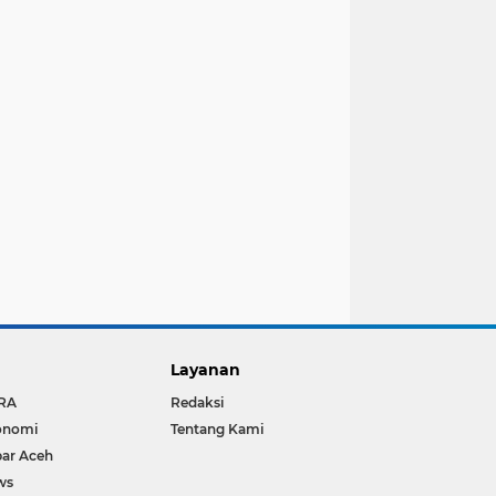
Layanan
RA
Redaksi
onomi
Tentang Kami
ar Aceh
ws