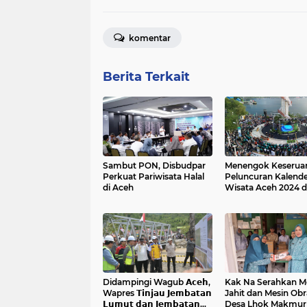
komentar
Berita Terkait
Sambut PON, Disbudpar
Menengok Keserua
Perkuat Pariwisata Halal
Peluncuran Kalende
di Aceh
Wisata Aceh 2024 
Sabang Marine Festi
Didampingi Wagub 𝗔𝗰𝗲𝗵,
Kak Na Serahkan M
Wapres 𝗧𝗶𝗻𝗷𝗮𝘂 𝗝𝗲𝗺𝗯𝗮𝘁𝗮𝗻
Jahit dan Mesin Obr
𝗟𝘂𝗺𝘂𝘁 𝗱𝗮𝗻 𝗝𝗲𝗺𝗯𝗮𝘁𝗮𝗻
Desa Lhok Makmur