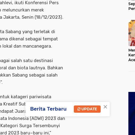
hlevi, ikuti Konferensi Pers
Sep
Pem
no meluncurkan merek
Ace
 Jakarta, Senin (18/12/2023).
ta Sabang yang terletak di
lama dikenal sebagai tempat
n lokal dan mancanegara.
Mer
Kem
Ace
agai salah satu destinasi
Mem
oral dan biota lautnya. Bahkan
da
ukkan Sabang sebagai salah
”.
ntuk katageri pariwisata
×
Kreatif Subsektor Kriya
Berita Terbaru
UPDATE
ndapat Juara I Kelembagaan
ata Indonesia (ADWI) 2023 dan
I Kategori Surga Tersembunyi
rd 2023 baru–baru ini,”