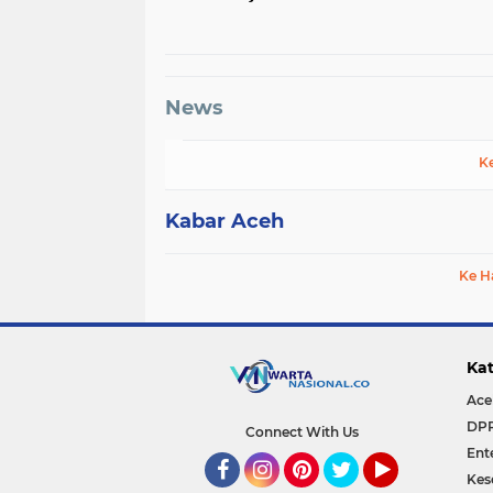
𝗞𝗲𝗻𝗱𝗮𝘄𝗶
News
K
Kabar Aceh
Ke H
Kat
Ace
DP
Connect With Us
Ent
Kes