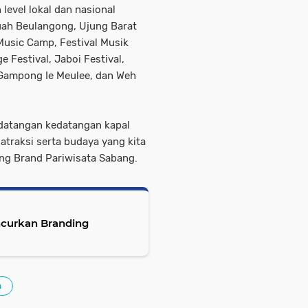
level lokal dan nasional
Kuah Beulangong, Ujung Barat
Music Camp, Festival Musik
e Festival, Jaboi Festival,
al Gampong Ie Meulee, dan Weh
edatangan kedatangan kapal
atraksi serta budaya yang kita
ing Brand Pariwisata Sabang.
ncurkan Branding
h