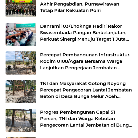
Akhir Pengabdian, Purnawirawan
Tetap Pilar Kekuatan Polri
Danramil 03/Lhoknga Hadiri Rakor
Swasembada Pangan Berkelanjutan,
Perkuat Sinergi Menuju Target 1 Juta
Hektare
Percepat Pembangunan Infrastruktur,
Kodim 0108/Agara Bersama Warga
Lanjutkan Pengerjaan Jembatan
Gantung di Lawe Ger Ger, Aceh
Tenggara
TNI dan Masyarakat Gotong Royong
Percepat Pengecoran Lantai Jembatan
Beton di Desa Bunga Melur Aceh
Tenggara
Progres Pembangunan Capai 51
Persen, TNI dan Warga Kebutan
Pengecoran Lantai Jembatan di Bunga
Melur