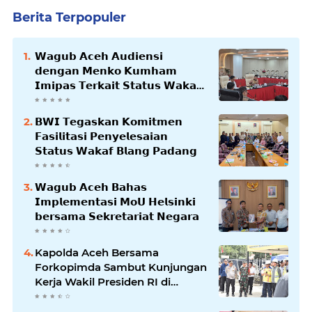
Berita Terpopuler
𝗪𝗮𝗴𝘂𝗯 𝗔𝗰𝗲𝗵 𝗔𝘂𝗱𝗶𝗲𝗻𝘀𝗶
𝗱𝗲𝗻𝗴𝗮𝗻 𝗠𝗲𝗻𝗸𝗼 𝗞𝘂𝗺𝗵𝗮𝗺
𝗜𝗺𝗶𝗽𝗮𝘀 𝗧𝗲𝗿𝗸𝗮𝗶𝘁 𝗦𝘁𝗮𝘁𝘂𝘀 𝗪𝗮𝗸𝗮𝗳
𝗕𝗹𝗮𝗻𝗴𝗽𝗮𝗱𝗮𝗻𝗴
𝗕𝗪𝗜 𝗧𝗲𝗴𝗮𝘀𝗸𝗮𝗻 𝗞𝗼𝗺𝗶𝘁𝗺𝗲𝗻
𝗙𝗮𝘀𝗶𝗹𝗶𝘁𝗮𝘀𝗶 𝗣𝗲𝗻𝘆𝗲𝗹𝗲𝘀𝗮𝗶𝗮𝗻
𝗦𝘁𝗮𝘁𝘂𝘀 𝗪𝗮𝗸𝗮𝗳 𝗕𝗹𝗮𝗻𝗴 𝗣𝗮𝗱𝗮𝗻𝗴
𝗪𝗮𝗴𝘂𝗯 𝗔𝗰𝗲𝗵 𝗕𝗮𝗵𝗮𝘀
𝗜𝗺𝗽𝗹𝗲𝗺𝗲𝗻𝘁𝗮𝘀𝗶 𝗠𝗼𝗨 𝗛𝗲𝗹𝘀𝗶𝗻𝗸𝗶
𝗯𝗲𝗿𝘀𝗮𝗺𝗮 𝗦𝗲𝗸𝗿𝗲𝘁𝗮𝗿𝗶𝗮𝘁 𝗡𝗲𝗴𝗮𝗿𝗮
Kapolda Aceh Bersama
Forkopimda Sambut Kunjungan
Kerja Wakil Presiden RI di
Kabupaten Bireuen