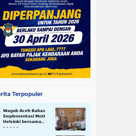
rita Terpopuler
𝗪𝗮𝗴𝘂𝗯 𝗔𝗰𝗲𝗵 𝗕𝗮𝗵𝗮𝘀
𝗜𝗺𝗽𝗹𝗲𝗺𝗲𝗻𝘁𝗮𝘀𝗶 𝗠𝗼𝗨
𝗛𝗲𝗹𝘀𝗶𝗻𝗸𝗶 𝗯𝗲𝗿𝘀𝗮𝗺𝗮
𝗦𝗲𝗸𝗿𝗲𝘁𝗮𝗿𝗶𝗮𝘁 𝗡𝗲𝗴𝗮𝗿𝗮