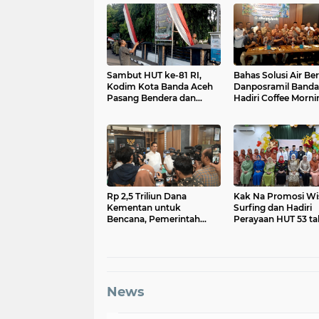
Sambut HUT ke-81 RI,
Bahas Solusi Air Ber
Kodim Kota Banda Aceh
Danposramil Banda
Pasang Bendera dan
Hadiri Coffee Morni
Umbul-Umbul
Bersama Muspika
Rp 2,5 Triliun Dana
Kak Na Promosi Wi
Kementan untuk
Surfing dan Hadiri
Bencana, Pemerintah
Perayaan HUT 53 t
Aceh kelola Rp 9,7 M
BAS Simeulue
News