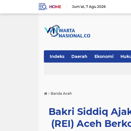
HOME
Jum'at
7 Agu 2026
Indeks
Daerah
Ekonomi
Huk
Teknologi
›
Banda Aceh
Bakri Siddiq Aja
(REI) Aceh Berk