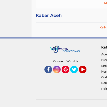
K
Kabar Aceh
Ke H
Kat
Ace
DP
Connect With Us
Ent
Kes
Facebook
Instagram
Pinterest
Twitter
YouTube
Ola
Pem
Polr