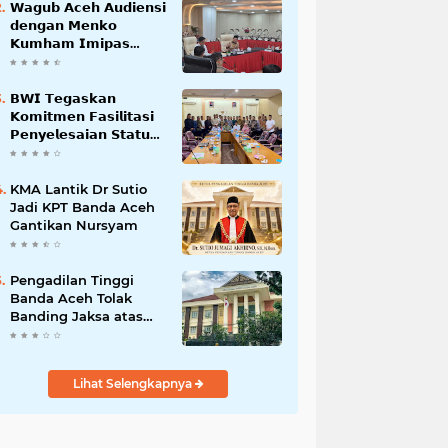
𝗪𝗮𝗴𝘂𝗯 𝗔𝗰𝗲𝗵 𝗔𝘂𝗱𝗶𝗲𝗻𝘀𝗶
𝗱𝗲𝗻𝗴𝗮𝗻 𝗠𝗲𝗻𝗸𝗼
𝗞𝘂𝗺𝗵𝗮𝗺 𝗜𝗺𝗶𝗽𝗮𝘀
𝗧𝗲𝗿𝗸𝗮𝗶𝘁 𝗦𝘁𝗮𝘁𝘂𝘀 𝗪𝗮𝗸𝗮𝗳
𝗕𝗹𝗮𝗻𝗴𝗽𝗮𝗱𝗮𝗻𝗴
𝗕𝗪𝗜 𝗧𝗲𝗴𝗮𝘀𝗸𝗮𝗻
𝗞𝗼𝗺𝗶𝘁𝗺𝗲𝗻 𝗙𝗮𝘀𝗶𝗹𝗶𝘁𝗮𝘀𝗶
𝗣𝗲𝗻𝘆𝗲𝗹𝗲𝘀𝗮𝗶𝗮𝗻 𝗦𝘁𝗮𝘁𝘂𝘀
𝗪𝗮𝗸𝗮𝗳 𝗕𝗹𝗮𝗻𝗴 𝗣𝗮𝗱𝗮𝗻𝗴
KMA Lantik Dr Sutio
Jadi KPT Banda Aceh
Gantikan Nursyam
Pengadilan Tinggi
Banda Aceh Tolak
Banding Jaksa atas
Putusan Bebas Kasus
Korupsi Wastafel
Lihat Selengkapnya