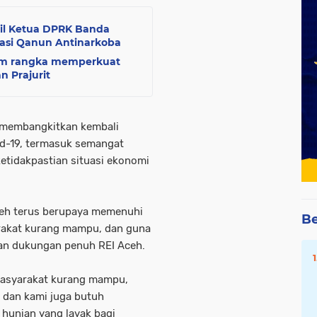
kil Ketua DPRK Banda
asi Qanun Antinarkoba
lam rangka memperkuat
 Prajurit
k membangkitkan kembali
d-19, termasuk semangat
etidakpastian situasi ekonomi
Aceh terus berupaya memenuhi
Be
rakat kurang mampu, dan guna
kan dukungan penuh REI Aceh.
masyarakat kurang mampu,
 dan kami juga butuh
hunian yang layak bagi