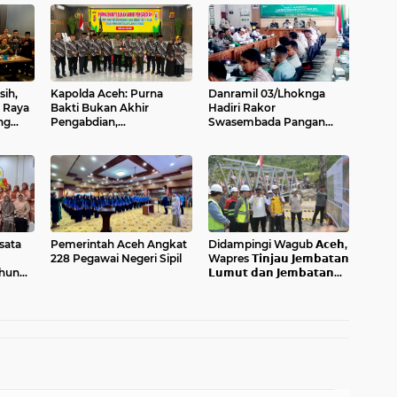
sih,
Kapolda Aceh: Purna
Danramil 03/Lhoknga
 Raya
Bakti Bukan Akhir
Hadiri Rakor
ng
Pengabdian,
Swasembada Pangan
Purnawirawan Tetap Pilar
Berkelanjutan, Perkuat
Kekuatan Polri
Sinergi Menuju Target 1
Juta Hektare
sata
Pemerintah Aceh Angkat
Didampingi Wagub 𝗔𝗰𝗲𝗵,
228 Pegawai Negeri Sipil
Wapres 𝗧𝗶𝗻𝗷𝗮𝘂 𝗝𝗲𝗺𝗯𝗮𝘁𝗮𝗻
ahun
𝗟𝘂𝗺𝘂𝘁 𝗱𝗮𝗻 𝗝𝗲𝗺𝗯𝗮𝘁𝗮𝗻
𝗞𝗲𝗻𝗱𝗮𝘄𝗶