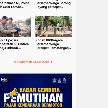
erdekaan RI, Polda
Bersama Warga Gotong
h Gelar Lomba
Royong percepat
asak Nasi Goreng
pembangunan
n Aneka Minuman
Jembatan Gantung di
Desa Gulo Aceh
Tenggara
pin Upacara
Kodim 0108/Agara
baretan 65 Bintara
Bersama Warga
aja Brimob,
Percepat Pemasangan
olda Aceh: Baret
Tiang Pylon Jembatan
lah Simbol
Gantung di Desa Lawe
hormatan
Ger-Ger Aceh Tenggara
Ke Halaman Kabar Aceh