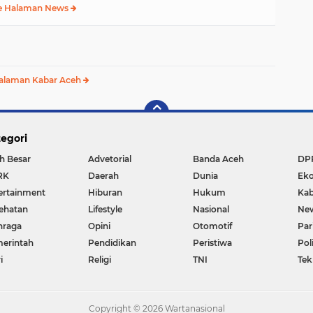
e Halaman News
alaman Kabar Aceh
egori
h Besar
Advetorial
Banda Aceh
DP
RK
Daerah
Dunia
Ek
ertainment
Hiburan
Hukum
Kab
ehatan
Lifestyle
Nasional
Ne
hraga
Opini
Otomotif
Par
erintah
Pendidikan
Peristiwa
Pol
i
Religi
TNI
Tek
Copyright ©
2026 Wartanasional