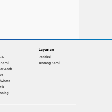
Layanan
RA
Redaksi
onomi
Tentang Kami
ar Aceh
ws
iwisata
itik
nologi