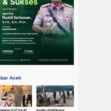
bar Aceh
iahkan HUT Ke-81
Kodim 0108/Agara