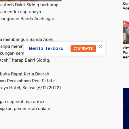
Kem
da Aceh Bakri Siddiq berharap
Ace
iasa mendukung upaya
Mem
da
bangunan Banda Aceh agar
paya membangun Banda Aceh
×
tanpa meninggalkan kearifan
Berita Terbaru
Pim
UPDATE
Pem
ukungan semua pihak. Salah
Rem
eh," harap Bakri Siddiq.
Kap
Ada
Ke
mbuka Rapat Kerja Daerah
an Perusahaan Real Estate
raya Hotel, Selasa (6/12/2022).
ngan sepenuhnya untuk
bijakan pemerintah dalam