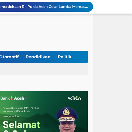
Meriahkan HUT Ke-81 Kemerdekaan RI, Polda Aceh Gelar Lomba Memasak Nasi Goreng dan Aneka Minuman
Babinsa Simpang Tiga Monitoring Harga Sembako, Pastikan Stabilitas dan Ketersediaan Bahan Pokok
Babinsa Lembah Seulawah Perkuat Sinergi dengan Tenaga Pendidik, Tekankan Pencegahan Kenakalan Remaja dan Bahaya Narkoba
Perkuat Kamtibmas, Babinsa Kuta Cot Glie Aktif Komsos Ajak Warga Jaga Ketertiban Desa
Kodim 0108/Agara Bersama Warga Gotong Royong percepat pembangunan Jembatan Gantung di Desa Gulo Aceh Tenggara
Babinsa Sukamakmur Tanamkan Semangat Belajar, Hadir Langsung di SMAN 1 untuk Motivasi Siswa
Jaga Stabilitas Wilayah, Koramil Montasik Intensifkan Patroli Keamanan di Desa Binaan
Pimpin Upacara Pembaretan 65 Bintara Remaja Brimob, Kapolda Aceh: Baret Adalah Simbol Kehormatan
Otomotif
Pendidikan
Politik
Kodim 0108/Agara Bersama Warga Percepat Pemasangan Tiang Pylon Jembatan Gantung di Desa Lawe Ger-Ger Aceh Tenggara
Rp 2,5 Triliun Dana Kementan untuk Bencana, Pemerintah Aceh kelola Rp 9,7 M