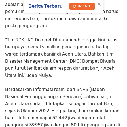
×
adalah air bersih dan air minum, karena 80%
Berita Terbaru
UPDATE
pemukiman warga masih tergenang banjir. Tim harus
menerobos banjir untuk membawa air mineral ke
posko pengungsian.
“Tim RDK LKC Dompet Dhuafa Aceh hingga kini terus
berupaya memaksimalkan penanganan terhadap
warga terdampak banjir di Aceh Utara. Bahkan, tim
Disaster Management Center (DMC) Dompet Dhuafa
pun turut terlibat dalam respon darurat banjir Aceh
Utara ini,” ucap Mulya.
Berdasarkan informasi resmi dari BNPB (Badan
Nasional Penanggulangan Bencana) bahwa banjir
Aceh Utara sudah ditetapkan sebagai Darurat Banjir
sejak 5 Oktober 2022. Hingga kini, diperkirakan korban
banjir telah mencapai 52.449 jiwa dengan total
pengungsi 39.957 jiwa dengan 80 titik pengungsian di