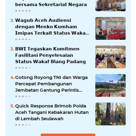
𝗯𝗲𝗿𝘀𝗮𝗺𝗮 𝗦𝗲𝗸𝗿𝗲𝘁𝗮𝗿𝗶𝗮𝘁 𝗡𝗲𝗴𝗮𝗿𝗮
𝗪𝗮𝗴𝘂𝗯 𝗔𝗰𝗲𝗵 𝗔𝘂𝗱𝗶𝗲𝗻𝘀𝗶
𝗱𝗲𝗻𝗴𝗮𝗻 𝗠𝗲𝗻𝗸𝗼 𝗞𝘂𝗺𝗵𝗮𝗺
𝗜𝗺𝗶𝗽𝗮𝘀 𝗧𝗲𝗿𝗸𝗮𝗶𝘁 𝗦𝘁𝗮𝘁𝘂𝘀 𝗪𝗮𝗸𝗮𝗳
𝗕𝗹𝗮𝗻𝗴𝗽𝗮𝗱𝗮𝗻𝗴
𝗕𝗪𝗜 𝗧𝗲𝗴𝗮𝘀𝗸𝗮𝗻 𝗞𝗼𝗺𝗶𝘁𝗺𝗲𝗻
𝗙𝗮𝘀𝗶𝗹𝗶𝘁𝗮𝘀𝗶 𝗣𝗲𝗻𝘆𝗲𝗹𝗲𝘀𝗮𝗶𝗮𝗻
𝗦𝘁𝗮𝘁𝘂𝘀 𝗪𝗮𝗸𝗮𝗳 𝗕𝗹𝗮𝗻𝗴 𝗣𝗮𝗱𝗮𝗻𝗴
Gotong Royong TNI dan Warga
Percepat Pembangunan
Jembatan Gantung Perintis
Kuta Ujung Aceh Tenggara
Quick Response Brimob Polda
Aceh Tangani Kebakaran Hutan
di Lembah Seulawah