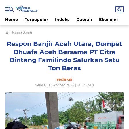
Home
Terpopuler
Indeks
Daerah
Ekonomi
H
›
Kabar Aceh
Respon Banjir Aceh Utara, Dompet
Dhuafa Aceh Bersama PT Citra
Bintang Familindo Salurkan Satu
Ton Beras
redaksi
Selasa, 11 Oktober 2022 | 20.13 WIB