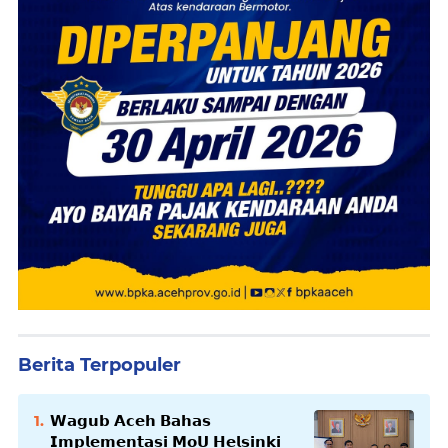
Berita Terpopuler
𝗪𝗮𝗴𝘂𝗯 𝗔𝗰𝗲𝗵 𝗕𝗮𝗵𝗮𝘀
𝗜𝗺𝗽𝗹𝗲𝗺𝗲𝗻𝘁𝗮𝘀𝗶 𝗠𝗼𝗨 𝗛𝗲𝗹𝘀𝗶𝗻𝗸𝗶