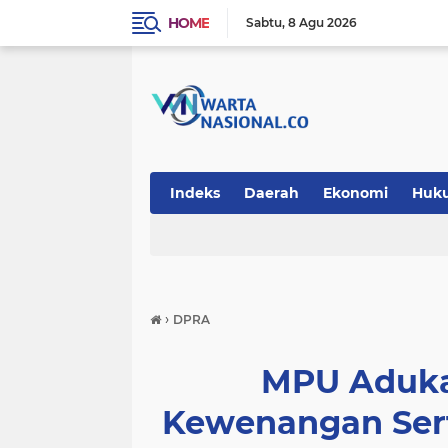
HOME
Sabtu
8 Agu 2026
Indeks
Daerah
Ekonomi
Huk
Teknologi
›
DPRA
MPU Aduk
Kewenangan Serti