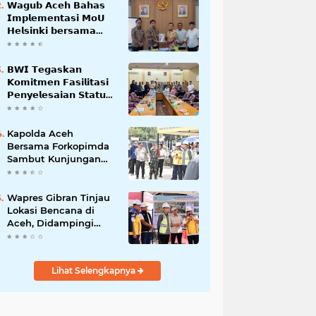
𝗪𝗮𝗴𝘂𝗯 𝗔𝗰𝗲𝗵 𝗕𝗮𝗵𝗮𝘀
𝗜𝗺𝗽𝗹𝗲𝗺𝗲𝗻𝘁𝗮𝘀𝗶 𝗠𝗼𝗨
𝗛𝗲𝗹𝘀𝗶𝗻𝗸𝗶 𝗯𝗲𝗿𝘀𝗮𝗺𝗮
𝗦𝗲𝗸𝗿𝗲𝘁𝗮𝗿𝗶𝗮𝘁 𝗡𝗲𝗴𝗮𝗿𝗮
𝗕𝗪𝗜 𝗧𝗲𝗴𝗮𝘀𝗸𝗮𝗻
𝗞𝗼𝗺𝗶𝘁𝗺𝗲𝗻 𝗙𝗮𝘀𝗶𝗹𝗶𝘁𝗮𝘀𝗶
𝗣𝗲𝗻𝘆𝗲𝗹𝗲𝘀𝗮𝗶𝗮𝗻 𝗦𝘁𝗮𝘁𝘂𝘀
𝗪𝗮𝗸𝗮𝗳 𝗕𝗹𝗮𝗻𝗴 𝗣𝗮𝗱𝗮𝗻𝗴
Kapolda Aceh
Bersama Forkopimda
Sambut Kunjungan
Kerja Wakil Presiden
RI di Kabupaten
Bireuen
Wapres Gibran Tinjau
Lokasi Bencana di
Aceh, Didampingi
Wagub Dek Fadh
Lihat Selengkapnya