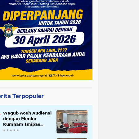
rita Terpopuler
𝗪𝗮𝗴𝘂𝗯 𝗔𝗰𝗲𝗵 𝗔𝘂𝗱𝗶𝗲𝗻𝘀𝗶
𝗱𝗲𝗻𝗴𝗮𝗻 𝗠𝗲𝗻𝗸𝗼
𝗞𝘂𝗺𝗵𝗮𝗺 𝗜𝗺𝗶𝗽𝗮𝘀
𝗧𝗲𝗿𝗸𝗮𝗶𝘁 𝗦𝘁𝗮𝘁𝘂𝘀 𝗪𝗮𝗸𝗮𝗳
𝗕𝗹𝗮𝗻𝗴𝗽𝗮𝗱𝗮𝗻𝗴