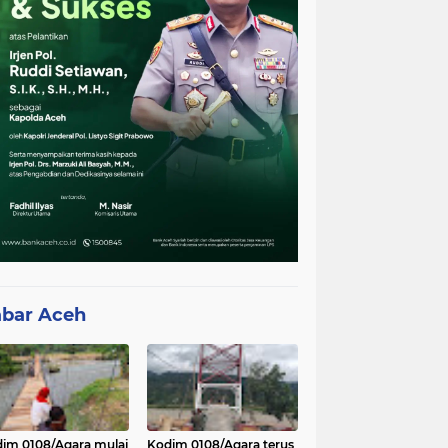
bar Aceh
im 0108/Agara mulai
Kodim 0108/Agara terus