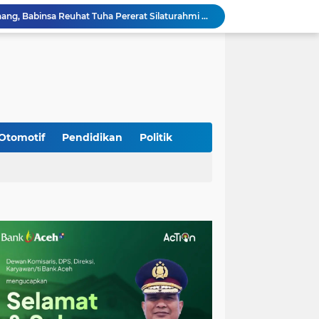
Sambangi Pedagang Pinang, Babinsa Reuhat Tuha Pererat Silaturahmi dengan Warga
Jalin Keakraban dengan Warga, Babinsa Leung Ie Perkuat Komunikasi di Wilayah Binaan
Hadiri Persami di Buengcala, Danramil Kuta Baro Dorong Semangat Kebersamaan Generasi Muda
Rumah Warga Diterpa Angin Kencang, Babinsa Meunasah Lhok Dampingi Penyaluran Bantuan Masa Panik
Sambut HUT ke-81 RI, Koramil Lhoong Bersama Warga Gotong Royong Bersihkan Lingkungan
Kodim 0108/Agara mulai pasang Papan Lantai Jembatan Gantung di Kuta Ujung Agara
Kodim 0108/Agara terus kebut pembangunan jembatan Gantung di Ds. Kumbang Jaya, Aceh Tenggara
Mualem dan Mentan Sepakat Percepat Pemulihan Pertanian Aceh Pascabencana
Otomotif
Pendidikan
Politik
Rp 2,5 Triliun Dana Kementan untuk Bencana, Pemerintah Aceh kelola Rp 9,7 M
Progres Pembangunan Capai 51 Persen, TNI dan Warga Kebutan Pengecoran Lantai Jembatan di Bunga Melur