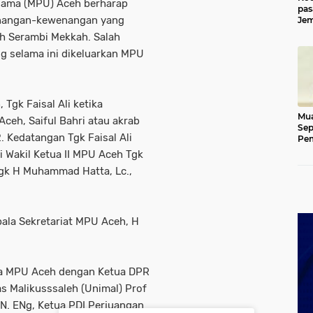
lama (MPU) Aceh berharap
pas
enangan-kewenangan yang
Jem
Kut
ah Serambi Mekkah. Salah
ang selama ini dikeluarkan MPU
Tgk Faisal Ali ketika
Mua
ceh, Saiful Bahri atau akrab
Sep
. Kedatangan Tgk Faisal Ali
Pem
Ace
i Wakil Ketua II MPU Aceh Tgk
 Tgk H Muhammad Hatta, Lc.,
ala Sekretariat MPU Aceh, H
ara MPU Aceh dengan Ketua DPR
as Malikusssaleh (Unimal) Prof
EAN. ENg, Ketua PDI Perjuangan