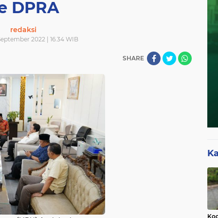
e DPRA
redaksi
September 2022 | 16.34 WIB
SHARE
Ka
Kod