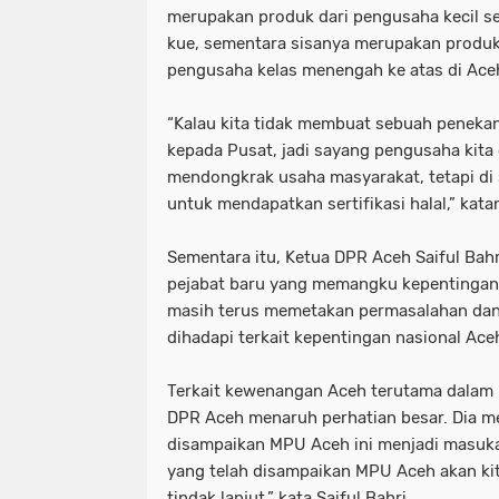
merupakan produk dari pengusaha kecil s
kue, sementara sisanya merupakan produk
pengusaha kelas menengah ke atas di Ace
“Kalau kita tidak membuat sebuah penek
kepada Pusat, jadi sayang pengusaha kita di
mendongkrak usaha masyarakat, tetapi di s
untuk mendapatkan sertifikasi halal,” kata
Sementara itu, Ketua DPR Aceh Saiful Bah
pejabat baru yang memangku kepentingan di
masih terus memetakan permasalahan dan
dihadapi terkait kepentingan nasional Ace
Terkait kewenangan Aceh terutama dalam ko
DPR Aceh menaruh perhatian besar. Dia m
disampaikan MPU Aceh ini menjadi masukan
yang telah disampaikan MPU Aceh akan ki
tindak lanjut,” kata Saiful Bahri.