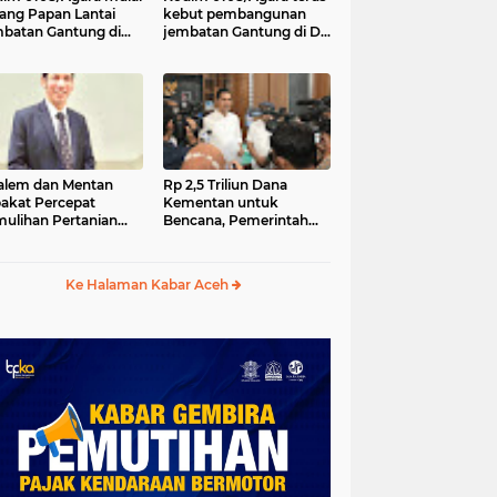
ang Papan Lantai
kebut pembangunan
batan Gantung di
jembatan Gantung di Ds.
a Ujung Agara
Kumbang Jaya, Aceh
Tenggara
lem dan Mentan
Rp 2,5 Triliun Dana
akat Percepat
Kementan untuk
ulihan Pertanian
Bencana, Pemerintah
h Pascabencana
Aceh kelola Rp 9,7 M
Ke Halaman Kabar Aceh