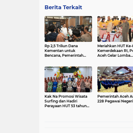
Berita Terkait
Rp 2,5 Triliun Dana
Meriahkan HUT Ke-
Kementan untuk
Kemerdekaan RI, P
Bencana, Pemerintah
Aceh Gelar Lomba
Aceh kelola Rp 9,7 M
Memasak Nasi Gor
dan Aneka Minuma
Kak Na Promosi Wisata
Pemerintah Aceh A
Surfing dan Hadiri
228 Pegawai Negeri 
Perayaan HUT 53 tahun
BAS Simeulue