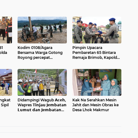
81
Kodim 0108/Agara
Pimpin Upacara
olda
Bersama Warga Gotong
Pembaretan 65 Bintara
Royong percepat
Remaja Brimob, Kapolda
eng
pembangunan Jembatan
Aceh: Baret Adalah
n
Gantung di Desa Gulo
Simbol Kehormatan
Aceh Tenggara
ngkat
Didampingi Wagub 𝗔𝗰𝗲𝗵,
Kak Na Serahkan Mesin
Sipil
Wapres 𝗧𝗶𝗻𝗷𝗮𝘂 𝗝𝗲𝗺𝗯𝗮𝘁𝗮𝗻
Jahit dan Mesin Obras ke
𝗟𝘂𝗺𝘂𝘁 𝗱𝗮𝗻 𝗝𝗲𝗺𝗯𝗮𝘁𝗮𝗻
Desa Lhok Makmur
𝗞𝗲𝗻𝗱𝗮𝘄𝗶