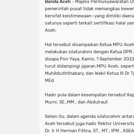
Banda Aceh
- Majelis Permusyawaratan U
pemerintah pusat tidak memangkas kew
bersifat keistimewaan—yang dimiliki daer
satunya seperti terkait sertifikasi halal y
Aceh.
Hal tersebut disampaikan Ketua MPU Aceh, 
melakukan silaturahmi dengan Ketua DPR A
disapa Pon Yaya, Kamis, 1 September 2022
turut didampingi jajaran MPU Aceh, sepert
Muhibbuththabary, dan Wakil Ketua III Dr
MEd.
Hadir pula dalam kesempatan tersebut Kep
Murni, SE.,MM., dan Abdulrauf.
Selain itu, dalam agenda silaturahmi ant
Aceh tersebut juga hadir Rektor Universit
Dr. Ir H Herman Fithra, ST., MT., IPM., AS