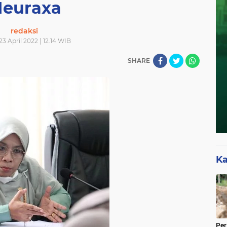
euraxa
redaksi
23 April 2022 | 12.14 WIB
SHARE
Ka
Per