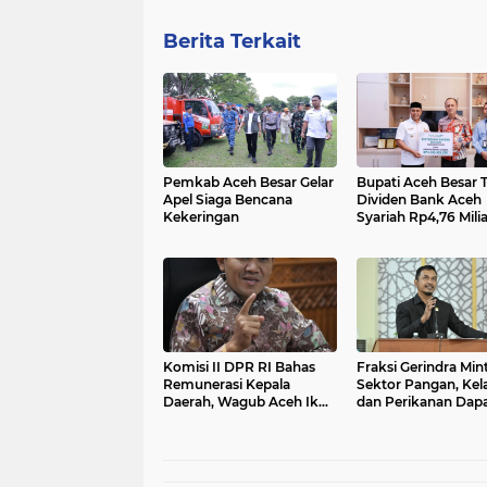
Berita Terkait
Pemkab Aceh Besar Gelar
Bupati Aceh Besar 
Apel Siaga Bencana
Dividen Bank Aceh
Kekeringan
Syariah Rp4,76 Milia
Komisi II DPR RI Bahas
Fraksi Gerindra Min
Remunerasi Kepala
Sektor Pangan, Kel
Daerah, Wagub Aceh Ikut
dan Perikanan Dap
Sampaikan Aspirasi
Tambahan Anggara