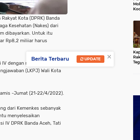
Mob
Kod
Du
n Rakyat Kota (DPRK) Banda
Jem
Rus
ga Kesehatan (Nakes) dari
Ten
um dibayarkan. Untuk itu
r Rp8,2 miliiar harus
Kap
×
Rak
Berita Terbaru
UPDATE
Teg
i IV dengan mitra komisi untuk
Kun
gjawaban (LKPJ) Wali Kota
yan
Hu
Kamis -Jumat (21-22/4/2022).
ang dari Kemenkes sebanyak
ntu menyelesaikan
si IV DPRK Banda Aceh, Tati