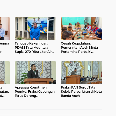
Terima
Tanggap Kekeringan,
Cegah Kegaduhan,
PDAM Tirta Mountala
Pemerintah Aceh Minta
r
Suplai 270 Ribu Liter Air
Pertamina Perbaiki
dalam Sepekan
Pelayanan SPBU
ta
Apresiasi Komitmen
Fraksi PAN Sorot Tata
autan,
Pemko, Fraksi Gabungan
Kelola Perparkiran di Kota
at
Terus Dorong
Banda Aceh
n
Pemanfaatan Aset dan
Peningkatan PAD