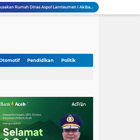
Kapolda Aceh Tinjau Kerusakan Rumah Dinas Aspol Lamteumen I Akibat Angin Kencang Disertai Hujan
Kodim Kota Banda Aceh Gelar Sidang Usul Kenaikan Pangkat Bintara dan Tamtama Periode 1 April 2027
Kasdim 0101/Kota Banda Aceh Hadiri Apel Siaga Bencana Hydrometeorologi 2026, Perkuat Kesiapsiagaan Hadapi Ancaman Kekeringan
Koramil Seulimeum Hadiri Rapat Persiapan HUT Ke-81 Kemerdekaan RI Tingkat Kecamatan
Babinsa Jalin Komunikasi dengan Aparatur Gampong, Perkuat Sinergi Membangun Desa
Babinsa Hadiri Rembuk Stunting, Perkuat Sinergi Wujudkan Generasi Sehat di Kuta Malaka
Babinsa Bak Seutui Ingatkan Warga Tetap Waspada Hadapi Cuaca Tak Menentu
Kodim 0108/Agara dan Yon TP 855/RD Bersama Warga Cor Pondasi Blok Angkur Jembatan Gantung di Ds. Lawe Ger Ger, Aceh Tenggara
Otomotif
Pendidikan
Politik
Perkuat Akses dan Mobilitas Masyarakat, Kodim 0106/Ateng Dukung Pembangunan Jembatan Beton di Rusip Antara, Aceh Tengah
Bupati Aceh Besar Perkuat Sinergi dengan Polres Demi Tingkatkan Pelayanan Masyarakat