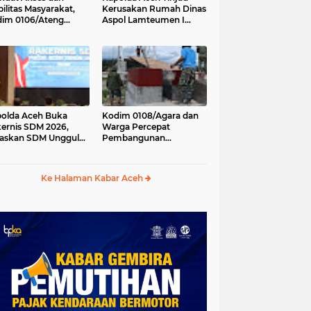
ilitas Masyarakat,
Kerusakan Rumah Dinas
im 0106/Ateng
Aspol Lamteumen I
kung Pembangunan
Akibat Angin Kencang
batan Beton di
Disertai Hujan
ip Antara, Aceh
gah
olda Aceh Buka
Kodim 0108/Agara dan
ernis SDM 2026,
Warga Percepat
askan SDM Unggul
Pembangunan
ci Pelayanan Polri
Jembatan Gantung di
g Profesional dan
Kuta Ujung, Aceh
manis
Tenggara
Ke Halaman Kabar Aceh