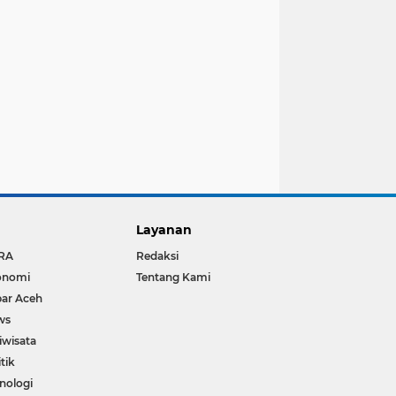
Layanan
RA
Redaksi
onomi
Tentang Kami
ar Aceh
ws
iwisata
itik
nologi