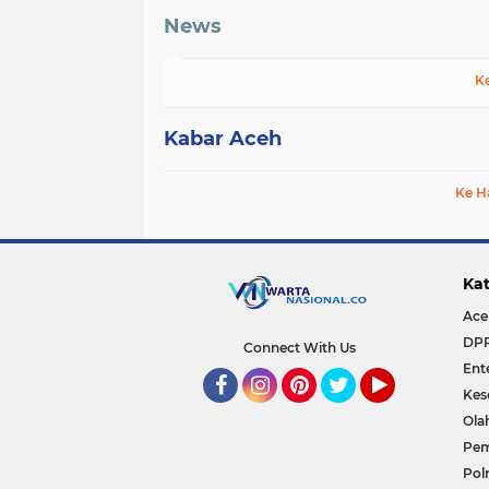
News
K
Kabar Aceh
Ke H
Kat
Ace
DP
Connect With Us
Ent
Kes
Facebook
Instagram
Pinterest
Twitter
YouTube
Ola
Pem
Polr