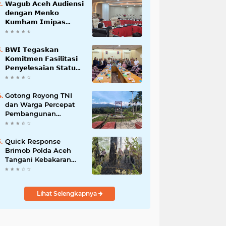
𝗪𝗮𝗴𝘂𝗯 𝗔𝗰𝗲𝗵 𝗔𝘂𝗱𝗶𝗲𝗻𝘀𝗶
𝗱𝗲𝗻𝗴𝗮𝗻 𝗠𝗲𝗻𝗸𝗼
𝗞𝘂𝗺𝗵𝗮𝗺 𝗜𝗺𝗶𝗽𝗮𝘀
𝗧𝗲𝗿𝗸𝗮𝗶𝘁 𝗦𝘁𝗮𝘁𝘂𝘀 𝗪𝗮𝗸𝗮𝗳
𝗕𝗹𝗮𝗻𝗴𝗽𝗮𝗱𝗮𝗻𝗴
𝗕𝗪𝗜 𝗧𝗲𝗴𝗮𝘀𝗸𝗮𝗻
𝗞𝗼𝗺𝗶𝘁𝗺𝗲𝗻 𝗙𝗮𝘀𝗶𝗹𝗶𝘁𝗮𝘀𝗶
𝗣𝗲𝗻𝘆𝗲𝗹𝗲𝘀𝗮𝗶𝗮𝗻 𝗦𝘁𝗮𝘁𝘂𝘀
𝗪𝗮𝗸𝗮𝗳 𝗕𝗹𝗮𝗻𝗴 𝗣𝗮𝗱𝗮𝗻𝗴
Gotong Royong TNI
dan Warga Percepat
Pembangunan
Jembatan Gantung
Perintis Kuta Ujung
Aceh Tenggara
Quick Response
Brimob Polda Aceh
Tangani Kebakaran
Hutan di Lembah
Seulawah
Lihat Selengkapnya