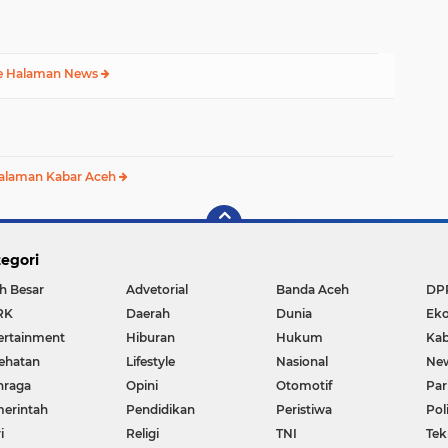
e Halaman News
alaman Kabar Aceh
egori
h Besar
Advetorial
Banda Aceh
DP
RK
Daerah
Dunia
Ek
ertainment
Hiburan
Hukum
Kab
ehatan
Lifestyle
Nasional
Ne
hraga
Opini
Otomotif
Par
erintah
Pendidikan
Peristiwa
Pol
i
Religi
TNI
Tek