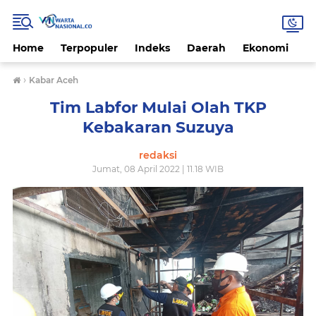
Home
Terpopuler
Indeks
Daerah
Ekonomi
H
›
Kabar Aceh
Tim Labfor Mulai Olah TKP
Kebakaran Suzuya
redaksi
Jumat, 08 April 2022 | 11.18 WIB