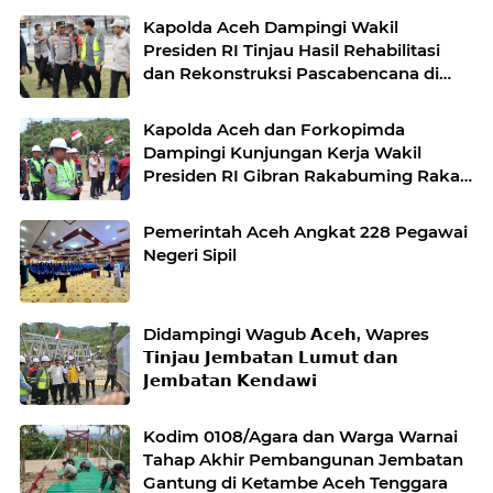
Kapolda Aceh Dampingi Wakil
Presiden RI Tinjau Hasil Rehabilitasi
dan Rekonstruksi Pascabencana di
Desa Kendawi, Gayo Lues
Kapolda Aceh dan Forkopimda
Dampingi Kunjungan Kerja Wakil
Presiden RI Gibran Rakabuming Raka
di Aceh Tengah
Pemerintah Aceh Angkat 228 Pegawai
Negeri Sipil
Didampingi Wagub 𝗔𝗰𝗲𝗵, Wapres
𝗧𝗶𝗻𝗷𝗮𝘂 𝗝𝗲𝗺𝗯𝗮𝘁𝗮𝗻 𝗟𝘂𝗺𝘂𝘁 𝗱𝗮𝗻
𝗝𝗲𝗺𝗯𝗮𝘁𝗮𝗻 𝗞𝗲𝗻𝗱𝗮𝘄𝗶
Kodim 0108/Agara dan Warga Warnai
Tahap Akhir Pembangunan Jembatan
Gantung di Ketambe Aceh Tenggara