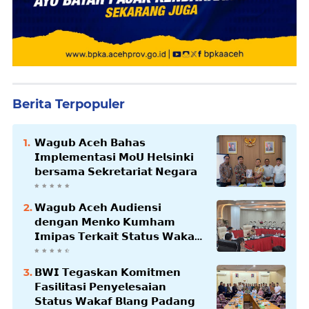
Berita Terpopuler
𝗪𝗮𝗴𝘂𝗯 𝗔𝗰𝗲𝗵 𝗕𝗮𝗵𝗮𝘀
𝗜𝗺𝗽𝗹𝗲𝗺𝗲𝗻𝘁𝗮𝘀𝗶 𝗠𝗼𝗨 𝗛𝗲𝗹𝘀𝗶𝗻𝗸𝗶
𝗯𝗲𝗿𝘀𝗮𝗺𝗮 𝗦𝗲𝗸𝗿𝗲𝘁𝗮𝗿𝗶𝗮𝘁 𝗡𝗲𝗴𝗮𝗿𝗮
𝗪𝗮𝗴𝘂𝗯 𝗔𝗰𝗲𝗵 𝗔𝘂𝗱𝗶𝗲𝗻𝘀𝗶
𝗱𝗲𝗻𝗴𝗮𝗻 𝗠𝗲𝗻𝗸𝗼 𝗞𝘂𝗺𝗵𝗮𝗺
𝗜𝗺𝗶𝗽𝗮𝘀 𝗧𝗲𝗿𝗸𝗮𝗶𝘁 𝗦𝘁𝗮𝘁𝘂𝘀 𝗪𝗮𝗸𝗮𝗳
𝗕𝗹𝗮𝗻𝗴𝗽𝗮𝗱𝗮𝗻𝗴
𝗕𝗪𝗜 𝗧𝗲𝗴𝗮𝘀𝗸𝗮𝗻 𝗞𝗼𝗺𝗶𝘁𝗺𝗲𝗻
𝗙𝗮𝘀𝗶𝗹𝗶𝘁𝗮𝘀𝗶 𝗣𝗲𝗻𝘆𝗲𝗹𝗲𝘀𝗮𝗶𝗮𝗻
𝗦𝘁𝗮𝘁𝘂𝘀 𝗪𝗮𝗸𝗮𝗳 𝗕𝗹𝗮𝗻𝗴 𝗣𝗮𝗱𝗮𝗻𝗴