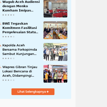
𝗪𝗮𝗴𝘂𝗯 𝗔𝗰𝗲𝗵 𝗔𝘂𝗱𝗶𝗲𝗻𝘀𝗶
𝗱𝗲𝗻𝗴𝗮𝗻 𝗠𝗲𝗻𝗸𝗼
𝗞𝘂𝗺𝗵𝗮𝗺 𝗜𝗺𝗶𝗽𝗮𝘀
𝗧𝗲𝗿𝗸𝗮𝗶𝘁 𝗦𝘁𝗮𝘁𝘂𝘀 𝗪𝗮𝗸𝗮𝗳
𝗕𝗹𝗮𝗻𝗴𝗽𝗮𝗱𝗮𝗻𝗴
𝗕𝗪𝗜 𝗧𝗲𝗴𝗮𝘀𝗸𝗮𝗻
𝗞𝗼𝗺𝗶𝘁𝗺𝗲𝗻 𝗙𝗮𝘀𝗶𝗹𝗶𝘁𝗮𝘀𝗶
𝗣𝗲𝗻𝘆𝗲𝗹𝗲𝘀𝗮𝗶𝗮𝗻 𝗦𝘁𝗮𝘁𝘂𝘀
𝗪𝗮𝗸𝗮𝗳 𝗕𝗹𝗮𝗻𝗴 𝗣𝗮𝗱𝗮𝗻𝗴
Kapolda Aceh
Bersama Forkopimda
Sambut Kunjungan
Kerja Wakil Presiden
RI di Kabupaten
Bireuen
Wapres Gibran Tinjau
Lokasi Bencana di
Aceh, Didampingi
Wagub Dek Fadh
Lihat Selengkapnya