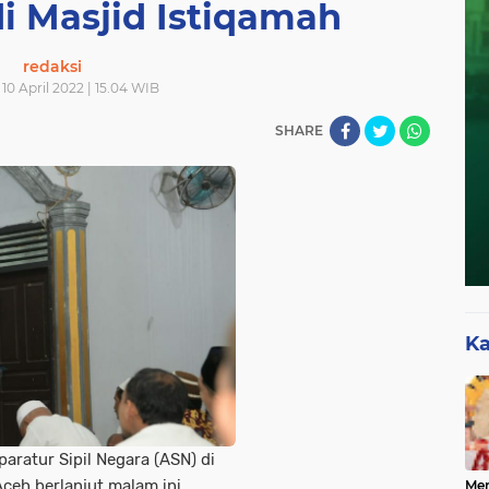
i Masjid Istiqamah
redaksi
10 April 2022 | 15.04 WIB
SHARE
Ka
aratur Sipil Negara (ASN) di
ceh berlanjut malam ini.
Mer