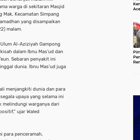
Kem
ama warga di sekitaran Masjid
Ace
ng Mak, Kecamatan Simpang
Mem
da
 Ramadhan yang disampaikan
22) malam.
l Ulum Al-Aziziyah Gampong
isah dalam Ibnu Mas’ud dan
Pim
Pem
’eun. Sebaran penyakit ini
Rem
nggal dunia. Ibnu Mas’ud juga
Kap
Ada
.
Ke
ali menjangkiti dunia dan para
 segala upaya yang selama ini
uk melindungi warganya dari
ositif,” ujar Waled
mi para penceramah,