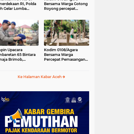
erdekaan RI, Polda
Bersama Warga Gotong
h Gelar Lomba
Royong percepat
asak Nasi Goreng
pembangunan
n Aneka Minuman
Jembatan Gantung di
Desa Gulo Aceh
Tenggara
pin Upacara
Kodim 0108/Agara
baretan 65 Bintara
Bersama Warga
aja Brimob,
Percepat Pemasangan
olda Aceh: Baret
Tiang Pylon Jembatan
lah Simbol
Gantung di Desa Lawe
hormatan
Ger-Ger Aceh Tenggara
Ke Halaman Kabar Aceh