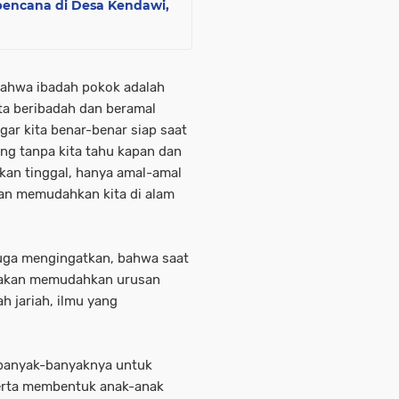
abencana di Desa Kendawi,
 bahwa ibadah pokok adalah
ita beribadah dan beramal
ar kita benar-benar siap saat
ang tanpa kita tahu kapan dan
akan tinggal, hanya amal-amal
an memudahkan kita di alam
uga mengingatkan, bahwa saat
g akan memudahkan urusan
h jariah, ilmu yang
 sebanyak-banyaknya untuk
serta membentuk anak-anak