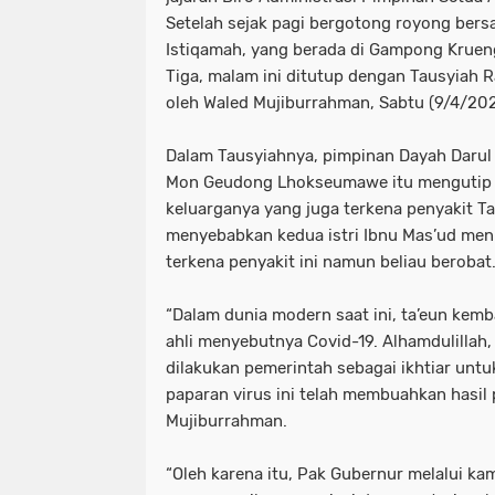
Setelah sejak pagi bergotong royong bers
Istiqamah, yang berada di Gampong Krue
Tiga, malam ini ditutup dengan Tausyiah
oleh Waled Mujiburrahman, Sabtu (9/4/20
Dalam Tausyiahnya, pimpinan Dayah Daru
Mon Geudong Lhokseumawe itu mengutip k
keluarganya yang juga terkena penyakit Ta
menyebabkan kedua istri Ibnu Mas’ud meni
terkena penyakit ini namun beliau berobat
“Dalam dunia modern saat ini, ta’eun kemb
ahli menyebutnya Covid-19. Alhamdulillah,
dilakukan pemerintah sebagai ikhtiar unt
paparan virus ini telah membuahkan hasil p
Mujiburrahman.
“Oleh karena itu, Pak Gubernur melalui ka