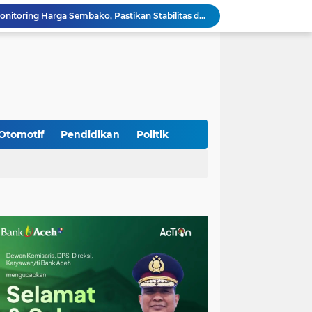
Babinsa Simpang Tiga Monitoring Harga Sembako, Pastikan Stabilitas dan Ketersediaan Bahan Pokok
Babinsa Lembah Seulawah Perkuat Sinergi dengan Tenaga Pendidik, Tekankan Pencegahan Kenakalan Remaja dan Bahaya Narkoba
Perkuat Kamtibmas, Babinsa Kuta Cot Glie Aktif Komsos Ajak Warga Jaga Ketertiban Desa
Kodim 0108/Agara Bersama Warga Gotong Royong percepat pembangunan Jembatan Gantung di Desa Gulo Aceh Tenggara
Babinsa Sukamakmur Tanamkan Semangat Belajar, Hadir Langsung di SMAN 1 untuk Motivasi Siswa
Jaga Stabilitas Wilayah, Koramil Montasik Intensifkan Patroli Keamanan di Desa Binaan
Pimpin Upacara Pembaretan 65 Bintara Remaja Brimob, Kapolda Aceh: Baret Adalah Simbol Kehormatan
Kodim 0108/Agara Bersama Warga Percepat Pemasangan Tiang Pylon Jembatan Gantung di Desa Lawe Ger-Ger Aceh Tenggara
Otomotif
Pendidikan
Politik
Rp 2,5 Triliun Dana Kementan untuk Bencana, Pemerintah Aceh kelola Rp 9,7 M
Meriahkan HUT Ke-81 Kemerdekaan RI, Polda Aceh Gelar Lomba Memasak Nasi Goreng dan Aneka Minuman