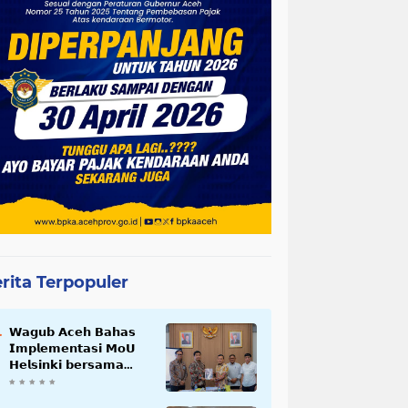
rita Terpopuler
𝗪𝗮𝗴𝘂𝗯 𝗔𝗰𝗲𝗵 𝗕𝗮𝗵𝗮𝘀
𝗜𝗺𝗽𝗹𝗲𝗺𝗲𝗻𝘁𝗮𝘀𝗶 𝗠𝗼𝗨
𝗛𝗲𝗹𝘀𝗶𝗻𝗸𝗶 𝗯𝗲𝗿𝘀𝗮𝗺𝗮
𝗦𝗲𝗸𝗿𝗲𝘁𝗮𝗿𝗶𝗮𝘁 𝗡𝗲𝗴𝗮𝗿𝗮