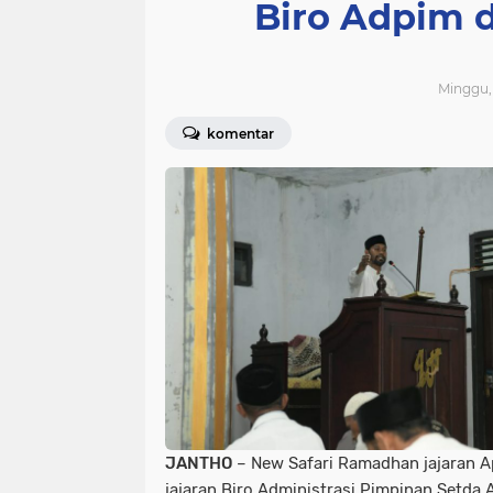
Biro Adpim d
Minggu, 
komentar
JANTHO
– New Safari Ramadhan jajaran Ap
jajaran Biro Administrasi Pimpinan Setda A