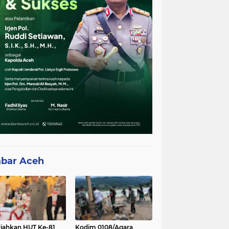
bar Aceh
iahkan HUT Ke-81
Kodim 0108/Agara