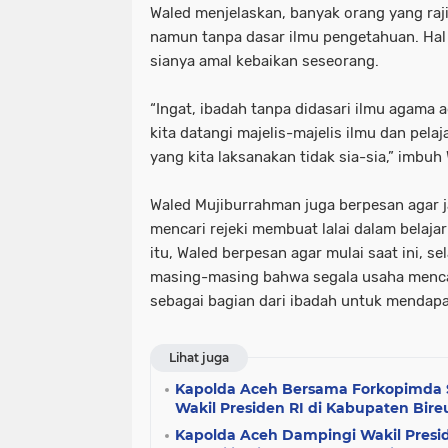
Waled menjelaskan, banyak orang yang rajin
namun tanpa dasar ilmu pengetahuan. Hal 
sianya amal kebaikan seseorang.
“Ingat, ibadah tanpa didasari ilmu agama a
kita datangi majelis-majelis ilmu dan pelaja
yang kita laksanakan tidak sia-sia,” imbuh
Waled Mujiburrahman juga berpesan agar j
mencari rejeki membuat lalai dalam belaja
itu, Waled berpesan agar mulai saat ini, s
masing-masing bahwa segala usaha mencar
sebagai bagian dari ibadah untuk mendapat
Lihat juga
Kapolda Aceh Bersama Forkopimda 
Wakil Presiden RI di Kabupaten Bir
Kapolda Aceh Dampingi Wakil Preside