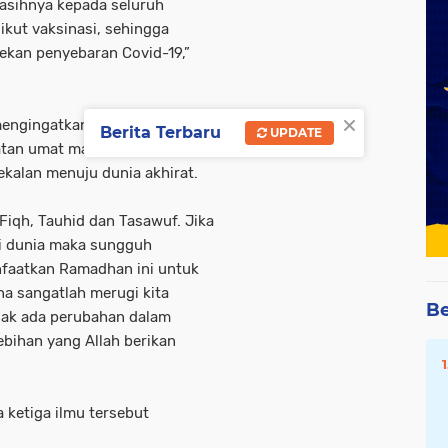
kasihnya kepada seluruh
ikut vaksinasi, sehingga
nekan penyebaran Covid-19,”
×
 mengingatkan para jamaah
Berita Terbaru
UPDATE
atan umat manusia untuk hidup
ekalan menuju dunia akhirat.
 Fiqh, Tauhid dan Tasawuf. Jika
 di dunia maka sungguh
anfaatkan Ramadhan ini untuk
na sangatlah merugi kita
Be
dak ada perubahan dalam
ebihan yang Allah berikan
 ketiga ilmu tersebut