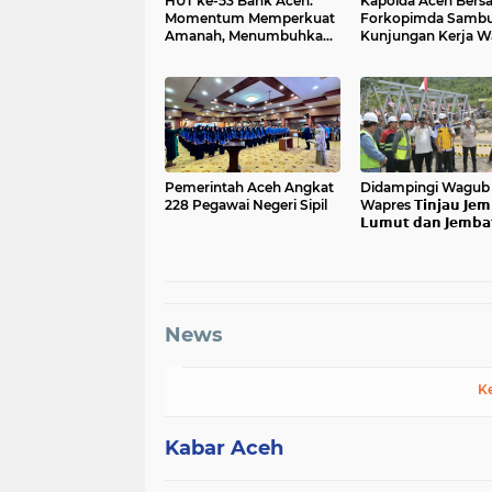
HUT ke-53 Bank Aceh:
Kapolda Aceh Bers
Momentum Memperkuat
Forkopimda Sambu
Amanah, Menumbuhkan
Kunjungan Kerja Wa
Keberkahan Bagi Aceh
Presiden RI di Kab
Bireuen
Pemerintah Aceh Angkat
Didampingi Wagub 𝗔
228 Pegawai Negeri Sipil
Wapres 𝗧𝗶𝗻𝗷𝗮𝘂 𝗝𝗲𝗺
𝗟𝘂𝗺𝘂𝘁 𝗱𝗮𝗻 𝗝𝗲𝗺𝗯𝗮
𝗞𝗲𝗻𝗱𝗮𝘄𝗶
News
K
Kabar Aceh