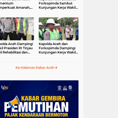
mentum
Forkopimda Sambut
mperkuat Amanah,
Kunjungan Kerja Wakil
numbuhkan
Presiden RI di
erkahan Bagi Aceh
Kabupaten Bireuen
olda Aceh Dampingi
Kapolda Aceh dan
il Presiden RI Tinjau
Forkopimda Dampingi
il Rehabilitasi dan
Kunjungan Kerja Wakil
onstruksi
Presiden RI Gibran
cabencana di Desa
Rakabuming Raka di
dawi, Gayo Lues
Aceh Tengah
Ke Halaman Kabar Aceh