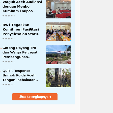
𝗪𝗮𝗴𝘂𝗯 𝗔𝗰𝗲𝗵 𝗔𝘂𝗱𝗶𝗲𝗻𝘀𝗶
𝗱𝗲𝗻𝗴𝗮𝗻 𝗠𝗲𝗻𝗸𝗼
𝗞𝘂𝗺𝗵𝗮𝗺 𝗜𝗺𝗶𝗽𝗮𝘀
𝗧𝗲𝗿𝗸𝗮𝗶𝘁 𝗦𝘁𝗮𝘁𝘂𝘀 𝗪𝗮𝗸𝗮𝗳
𝗕𝗹𝗮𝗻𝗴𝗽𝗮𝗱𝗮𝗻𝗴
𝗕𝗪𝗜 𝗧𝗲𝗴𝗮𝘀𝗸𝗮𝗻
𝗞𝗼𝗺𝗶𝘁𝗺𝗲𝗻 𝗙𝗮𝘀𝗶𝗹𝗶𝘁𝗮𝘀𝗶
𝗣𝗲𝗻𝘆𝗲𝗹𝗲𝘀𝗮𝗶𝗮𝗻 𝗦𝘁𝗮𝘁𝘂𝘀
𝗪𝗮𝗸𝗮𝗳 𝗕𝗹𝗮𝗻𝗴 𝗣𝗮𝗱𝗮𝗻𝗴
Gotong Royong TNI
dan Warga Percepat
Pembangunan
Jembatan Gantung
Perintis Kuta Ujung
Aceh Tenggara
Quick Response
Brimob Polda Aceh
Tangani Kebakaran
Hutan di Lembah
Seulawah
Lihat Selengkapnya