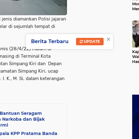
Mo
Me
Me
jenis diamankan Polisi jajaran
Keb
lar di sejumlah tempat di
×
Berita Terbaru
UPDATE
amis (28/4/22) malam di
Kap
masing di Terminal Kota
Wak
Has
tan Simpang Kiri dan Depan
Rek
amatan Simpang Kiri, ucap
Pas
Ken
 I. K., M. Si, dalam keterangan
n Bantuan Seragam
 Narkoba dan Bijak
armi
epala KPP Pratama Banda