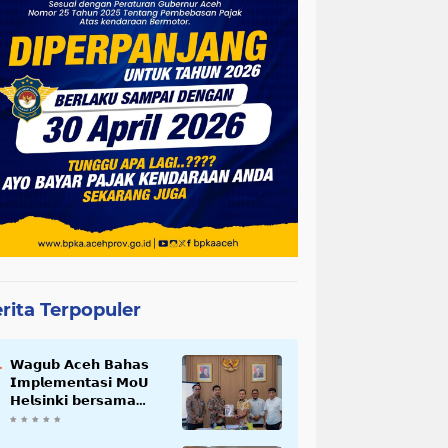
rita Terpopuler
𝗪𝗮𝗴𝘂𝗯 𝗔𝗰𝗲𝗵 𝗕𝗮𝗵𝗮𝘀
𝗜𝗺𝗽𝗹𝗲𝗺𝗲𝗻𝘁𝗮𝘀𝗶 𝗠𝗼𝗨
𝗛𝗲𝗹𝘀𝗶𝗻𝗸𝗶 𝗯𝗲𝗿𝘀𝗮𝗺𝗮
𝗦𝗲𝗸𝗿𝗲𝘁𝗮𝗿𝗶𝗮𝘁 𝗡𝗲𝗴𝗮𝗿𝗮