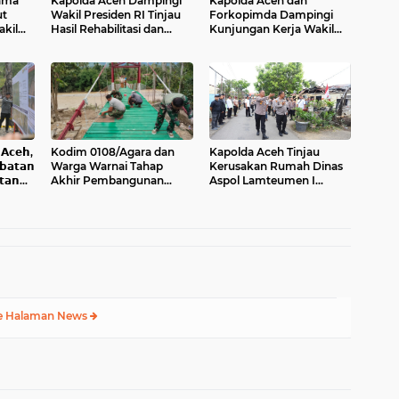
ama
Kapolda Aceh Dampingi
Kapolda Aceh dan
t
Wakil Presiden RI Tinjau
Forkopimda Dampingi
kil
Hasil Rehabilitasi dan
Kunjungan Kerja Wakil
upaten
Rekonstruksi
Presiden RI Gibran
Pascabencana di Desa
Rakabuming Raka di
Kendawi, Gayo Lues
Aceh Tengah
𝗰𝗲𝗵,
Kodim 0108/Agara dan
Kapolda Aceh Tinjau
𝗮𝘁𝗮𝗻
Warga Warnai Tahap
Kerusakan Rumah Dinas
𝘁𝗮𝗻
Akhir Pembangunan
Aspol Lamteumen I
Jembatan Gantung di
Akibat Angin Kencang
Ketambe Aceh Tenggara
Disertai Hujan
e Halaman News