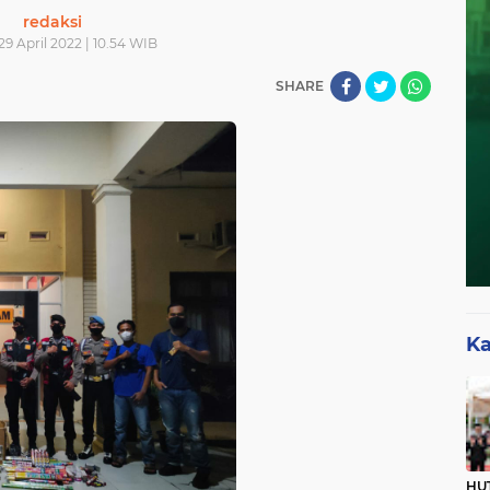
redaksi
29 April 2022 | 10.54 WIB
SHARE
Ka
HUT