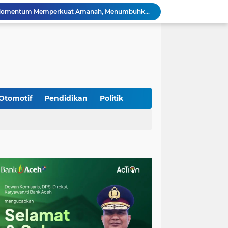
HUT ke-53 Bank Aceh: Momentum Memperkuat Amanah, Menumbuhkan Keberkahan Bagi Aceh
Silaturahmi Lintas Sektor di Kuta Alam, TNI–Polri dan Desa Perkokoh Kebersamaan
Babinsa Peukan Bada Hadiri Rapat Lanjutan HUT RI ke-81, Perkuat Sinergi Lintas Sektor
jid Raya Gelar Acara Lepas Sambut Danramil
Dukung Generasi Sehat, Babinsa Seulimeum Dampingi Imunisasi Campak di Tanoh Abee
Di Pinggir Sawah, Babinsa Lhoong Pererat Kedekatan dengan Masyarakat Desa Gle Bruek
Kapolda Aceh Bersama Forkopimda Sambut Kunjungan Kerja Wakil Presiden RI di Kabupaten Bireuen
Kapolda Aceh Dampingi Wakil Presiden RI Tinjau Hasil Rehabilitasi dan Rekonstruksi Pascabencana di Desa Kendawi, Gayo Lues
Otomotif
Pendidikan
Politik
Kapolda Aceh dan Forkopimda Dampingi Kunjungan Kerja Wakil Presiden RI Gibran Rakabuming Raka di Aceh Tengah
Kak Na Promosi Wisata Surfing dan Hadiri Perayaan HUT 53 tahun BAS Simeulue