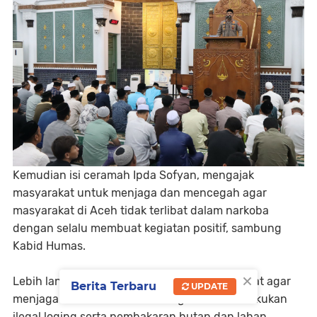
Kemudian isi ceramah Ipda Sofyan, mengajak
masyarakat untuk menjaga dan mencegah agar
masyarakat di Aceh tidak terlibat dalam narkoba
dengan selalu membuat kegiatan positif, sambung
Kabid Humas.
×
Lebih lanjut, Ipda Sofyan mengajak masyarakat agar
Berita Terbaru
UPDATE
menjaga kelestarian hutan dengan tidak melakukan
ilegal loging serta pembakaran hutan dan lahan,