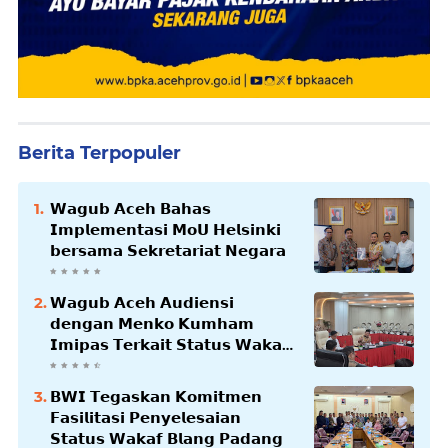
Berita Terpopuler
𝗪𝗮𝗴𝘂𝗯 𝗔𝗰𝗲𝗵 𝗕𝗮𝗵𝗮𝘀
𝗜𝗺𝗽𝗹𝗲𝗺𝗲𝗻𝘁𝗮𝘀𝗶 𝗠𝗼𝗨 𝗛𝗲𝗹𝘀𝗶𝗻𝗸𝗶
𝗯𝗲𝗿𝘀𝗮𝗺𝗮 𝗦𝗲𝗸𝗿𝗲𝘁𝗮𝗿𝗶𝗮𝘁 𝗡𝗲𝗴𝗮𝗿𝗮
𝗪𝗮𝗴𝘂𝗯 𝗔𝗰𝗲𝗵 𝗔𝘂𝗱𝗶𝗲𝗻𝘀𝗶
𝗱𝗲𝗻𝗴𝗮𝗻 𝗠𝗲𝗻𝗸𝗼 𝗞𝘂𝗺𝗵𝗮𝗺
𝗜𝗺𝗶𝗽𝗮𝘀 𝗧𝗲𝗿𝗸𝗮𝗶𝘁 𝗦𝘁𝗮𝘁𝘂𝘀 𝗪𝗮𝗸𝗮𝗳
𝗕𝗹𝗮𝗻𝗴𝗽𝗮𝗱𝗮𝗻𝗴
𝗕𝗪𝗜 𝗧𝗲𝗴𝗮𝘀𝗸𝗮𝗻 𝗞𝗼𝗺𝗶𝘁𝗺𝗲𝗻
𝗙𝗮𝘀𝗶𝗹𝗶𝘁𝗮𝘀𝗶 𝗣𝗲𝗻𝘆𝗲𝗹𝗲𝘀𝗮𝗶𝗮𝗻
𝗦𝘁𝗮𝘁𝘂𝘀 𝗪𝗮𝗸𝗮𝗳 𝗕𝗹𝗮𝗻𝗴 𝗣𝗮𝗱𝗮𝗻𝗴