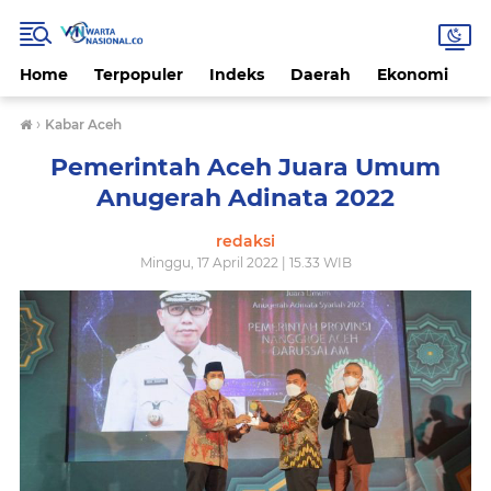
Home
Terpopuler
Indeks
Daerah
Ekonomi
H
›
Kabar Aceh
Pemerintah Aceh Juara Umum
Anugerah Adinata 2022
redaksi
Minggu, 17 April 2022 | 15.33 WIB