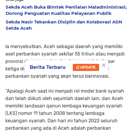
Sekda Aceh Buka Bimtek Penilaian Maladministrasi,
Dorong Penguatan Kualitas Pelayanan Publik
Sekda Nasir Tekankan Disiplin dan Kolaborasi ASN
Setda Aceh
Ia menyebutkan, Aceh sebagai daerah yang memiliki
aset perbankan syariah sekitar 55 triliun atau menjadi
provinsi dengan aset perbankan syariah terbesar
×
Berita Terbaru
UPDATE
ketiga di Indonesia, tentu akan menjadi pelaku
perbankan syariah yang akan terus berinovasi.
“Apalagi Aceh saat ini menjadi rol model bank syariah
dan telah diikuti oleh sejumlah daerah lain, dan Aceh
memiliki landasan qanun lembaga keuangan syariah
(LKS) nomor 11 tahun 2008 tentang lembaga
keuangan syariah. Dan hari ini tahun 2022 seluruh
perbankan yang ada di Aceh adalah perbankan