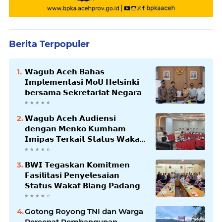
Berita Terpopuler
𝗪𝗮𝗴𝘂𝗯 𝗔𝗰𝗲𝗵 𝗕𝗮𝗵𝗮𝘀
𝗜𝗺𝗽𝗹𝗲𝗺𝗲𝗻𝘁𝗮𝘀𝗶 𝗠𝗼𝗨 𝗛𝗲𝗹𝘀𝗶𝗻𝗸𝗶
𝗯𝗲𝗿𝘀𝗮𝗺𝗮 𝗦𝗲𝗸𝗿𝗲𝘁𝗮𝗿𝗶𝗮𝘁 𝗡𝗲𝗴𝗮𝗿𝗮
𝗪𝗮𝗴𝘂𝗯 𝗔𝗰𝗲𝗵 𝗔𝘂𝗱𝗶𝗲𝗻𝘀𝗶
𝗱𝗲𝗻𝗴𝗮𝗻 𝗠𝗲𝗻𝗸𝗼 𝗞𝘂𝗺𝗵𝗮𝗺
𝗜𝗺𝗶𝗽𝗮𝘀 𝗧𝗲𝗿𝗸𝗮𝗶𝘁 𝗦𝘁𝗮𝘁𝘂𝘀 𝗪𝗮𝗸𝗮𝗳
𝗕𝗹𝗮𝗻𝗴𝗽𝗮𝗱𝗮𝗻𝗴
𝗕𝗪𝗜 𝗧𝗲𝗴𝗮𝘀𝗸𝗮𝗻 𝗞𝗼𝗺𝗶𝘁𝗺𝗲𝗻
𝗙𝗮𝘀𝗶𝗹𝗶𝘁𝗮𝘀𝗶 𝗣𝗲𝗻𝘆𝗲𝗹𝗲𝘀𝗮𝗶𝗮𝗻
𝗦𝘁𝗮𝘁𝘂𝘀 𝗪𝗮𝗸𝗮𝗳 𝗕𝗹𝗮𝗻𝗴 𝗣𝗮𝗱𝗮𝗻𝗴
Gotong Royong TNI dan Warga
Percepat Pembangunan