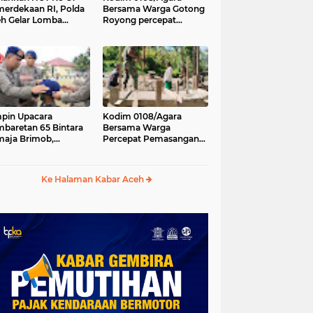
erdekaan RI, Polda
Bersama Warga Gotong
h Gelar Lomba
Royong percepat
asak Nasi Goreng
pembangunan
n Aneka Minuman
Jembatan Gantung di
Desa Gulo Aceh
Tenggara
pin Upacara
Kodim 0108/Agara
baretan 65 Bintara
Bersama Warga
aja Brimob,
Percepat Pemasangan
olda Aceh: Baret
Tiang Pylon Jembatan
lah Simbol
Gantung di Desa Lawe
hormatan
Ger-Ger Aceh Tenggara
Ke Halaman Kabar Aceh