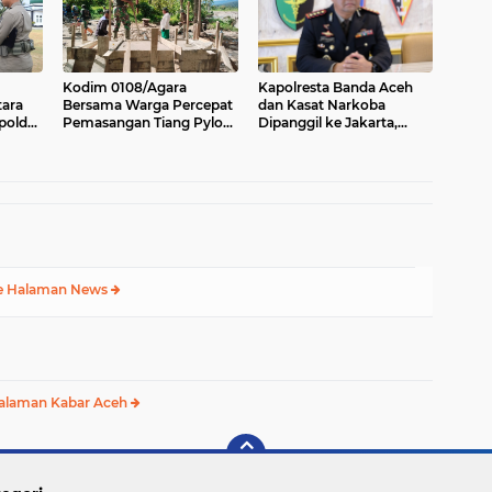
Kodim 0108/Agara
Kapolresta Banda Aceh
tara
Bersama Warga Percepat
dan Kasat Narkoba
polda
Pemasangan Tiang Pylon
Dipanggil ke Jakarta,
Jembatan Gantung di
Polda Aceh Tunjuk Plt
n
Desa Lawe Ger-Ger Aceh
Tenggara
e Halaman News
alaman Kabar Aceh