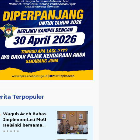
rita Terpopuler
𝗪𝗮𝗴𝘂𝗯 𝗔𝗰𝗲𝗵 𝗕𝗮𝗵𝗮𝘀
𝗜𝗺𝗽𝗹𝗲𝗺𝗲𝗻𝘁𝗮𝘀𝗶 𝗠𝗼𝗨
𝗛𝗲𝗹𝘀𝗶𝗻𝗸𝗶 𝗯𝗲𝗿𝘀𝗮𝗺𝗮
𝗦𝗲𝗸𝗿𝗲𝘁𝗮𝗿𝗶𝗮𝘁 𝗡𝗲𝗴𝗮𝗿𝗮