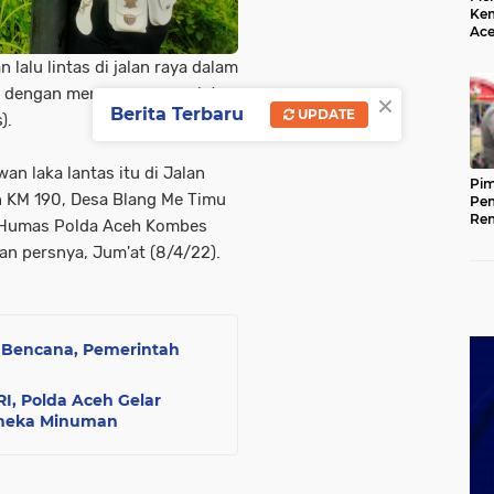
Kem
Ace
Mem
 lalu lintas di jalan raya dalam
da
isi dengan memasang pamplet
×
Berita Terbaru
UPDATE
).
n laka lantas itu di Jalan
Pim
 KM 190, Desa Blang Me Timu
Pem
Rem
d Humas Polda Aceh Kombes
Kap
iaran persnya, Jum'at (8/4/22).
Ada
Ke
k Bencana, Pemerintah
I, Polda Aceh Gelar
Aneka Minuman