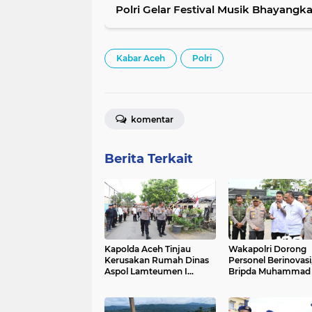
Polri Gelar Festival Musik Bhayangk
Kabar Aceh
Polri
komentar
Berita Terkait
Kapolda Aceh Tinjau
Wakapolri Dorong
Kerusakan Rumah Dinas
Personel Berinovasi
Aspol Lamteumen I
Bripda Muhammad 
Akibat Angin Kencang
Aulia Jadi Contoh N
Disertai Hujan