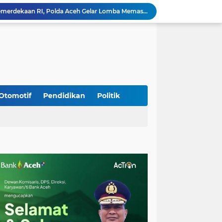
Meriahkan HUT Ke-81 Kemerdekaan RI, Polda Aceh Gelar Lomba Memasak Nasi Goreng dan Aneka Minuman
Babinsa Simpang Tiga Monitoring Harga Sembako, Pastikan Stabilitas dan Ketersediaan Bahan Pokok
Babinsa Lembah Seulawah Perkuat Sinergi dengan Tenaga Pendidik, Tekankan Pencegahan Kenakalan Remaja dan Bahaya Narkoba
Perkuat Kamtibmas, Babinsa Kuta Cot Glie Aktif Komsos Ajak Warga Jaga Ketertiban Desa
Kodim 0108/Agara Bersama Warga Gotong Royong percepat pembangunan Jembatan Gantung di Desa Gulo Aceh Tenggara
Babinsa Sukamakmur Tanamkan Semangat Belajar, Hadir Langsung di SMAN 1 untuk Motivasi Siswa
Jaga Stabilitas Wilayah, Koramil Montasik Intensifkan Patroli Keamanan di Desa Binaan
Pimpin Upacara Pembaretan 65 Bintara Remaja Brimob, Kapolda Aceh: Baret Adalah Simbol Kehormatan
Otomotif
Pendidikan
Politik
Kodim 0108/Agara Bersama Warga Percepat Pemasangan Tiang Pylon Jembatan Gantung di Desa Lawe Ger-Ger Aceh Tenggara
Rp 2,5 Triliun Dana Kementan untuk Bencana, Pemerintah Aceh kelola Rp 9,7 M