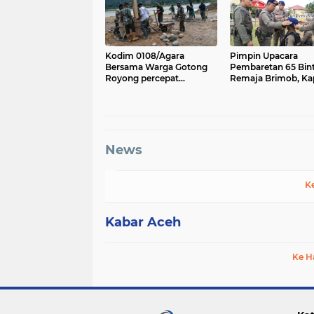
Kodim 0108/Agara
Pimpin Upacara
Bersama Warga Gotong
Pembaretan 65 Bin
Royong percepat
Remaja Brimob, Ka
pembangunan Jembatan
Aceh: Baret Adalah
Gantung di Desa Gulo
Simbol Kehormata
Aceh Tenggara
News
K
Kabar Aceh
Ke H