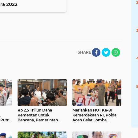
ara 2022
SHARE
Rp 2,5 Triliun Dana
Meriahkan HUT Ke-81
,
Kementan untuk
Kemerdekaan RI, Polda
Putra
Bencana, Pemerintah
Aceh Gelar Lomba
yata
Aceh kelola Rp 9,7 M
Memasak Nasi Goreng
dan Aneka Minuman