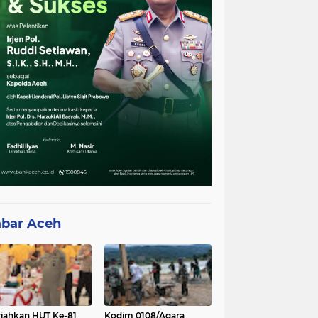
bar Aceh
iahkan HUT Ke-81
Kodim 0108/Agara