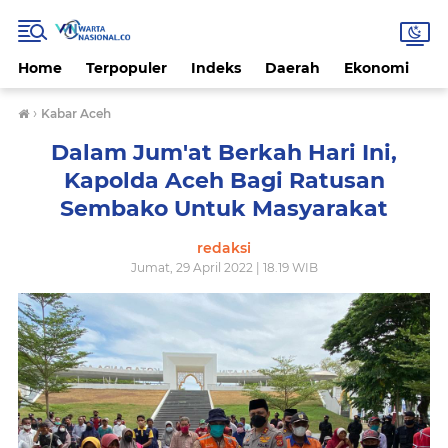
Home
Terpopuler
Indeks
Daerah
Ekonomi
H
›
Kabar Aceh
Dalam Jum'at Berkah Hari Ini,
Kapolda Aceh Bagi Ratusan
Sembako Untuk Masyarakat
redaksi
Jumat, 29 April 2022 | 18.19 WIB