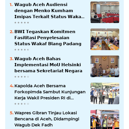
𝗪𝗮𝗴𝘂𝗯 𝗔𝗰𝗲𝗵 𝗔𝘂𝗱𝗶𝗲𝗻𝘀𝗶
𝗱𝗲𝗻𝗴𝗮𝗻 𝗠𝗲𝗻𝗸𝗼 𝗞𝘂𝗺𝗵𝗮𝗺
𝗜𝗺𝗶𝗽𝗮𝘀 𝗧𝗲𝗿𝗸𝗮𝗶𝘁 𝗦𝘁𝗮𝘁𝘂𝘀 𝗪𝗮𝗸𝗮𝗳
𝗕𝗹𝗮𝗻𝗴𝗽𝗮𝗱𝗮𝗻𝗴
𝗕𝗪𝗜 𝗧𝗲𝗴𝗮𝘀𝗸𝗮𝗻 𝗞𝗼𝗺𝗶𝘁𝗺𝗲𝗻
𝗙𝗮𝘀𝗶𝗹𝗶𝘁𝗮𝘀𝗶 𝗣𝗲𝗻𝘆𝗲𝗹𝗲𝘀𝗮𝗶𝗮𝗻
𝗦𝘁𝗮𝘁𝘂𝘀 𝗪𝗮𝗸𝗮𝗳 𝗕𝗹𝗮𝗻𝗴 𝗣𝗮𝗱𝗮𝗻𝗴
𝗪𝗮𝗴𝘂𝗯 𝗔𝗰𝗲𝗵 𝗕𝗮𝗵𝗮𝘀
𝗜𝗺𝗽𝗹𝗲𝗺𝗲𝗻𝘁𝗮𝘀𝗶 𝗠𝗼𝗨 𝗛𝗲𝗹𝘀𝗶𝗻𝗸𝗶
𝗯𝗲𝗿𝘀𝗮𝗺𝗮 𝗦𝗲𝗸𝗿𝗲𝘁𝗮𝗿𝗶𝗮𝘁 𝗡𝗲𝗴𝗮𝗿𝗮
Kapolda Aceh Bersama
Forkopimda Sambut Kunjungan
Kerja Wakil Presiden RI di
Kabupaten Bireuen
Wapres Gibran Tinjau Lokasi
Bencana di Aceh, Didampingi
Wagub Dek Fadh