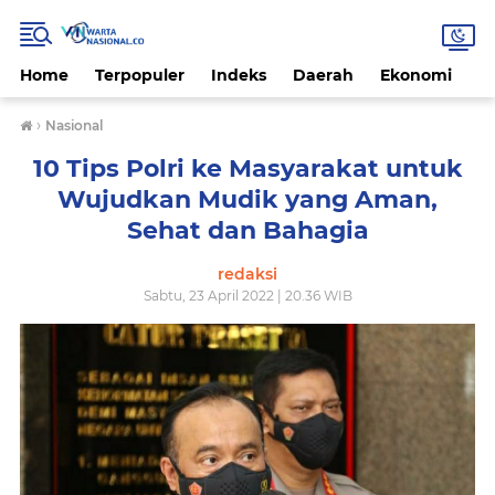
Home
Terpopuler
Indeks
Daerah
Ekonomi
H
›
Nasional
10 Tips Polri ke Masyarakat untuk
Wujudkan Mudik yang Aman,
Sehat dan Bahagia
redaksi
Sabtu, 23 April 2022 | 20.36 WIB