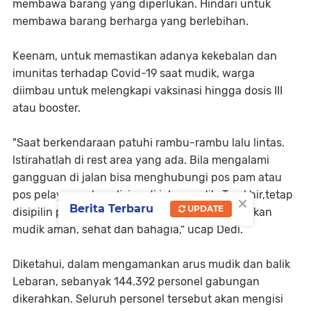
membawa barang yang diperlukan. Hindari untuk
membawa barang berharga yang berlebihan.
Keenam, untuk memastikan adanya kekebalan dan
imunitas terhadap Covid-19 saat mudik, warga
diimbau untuk melengkapi vaksinasi hingga dosis III
atau booster.
"Saat berkendaraan patuhi rambu-rambu lalu lintas.
lstirahatlah di rest area yang ada. Bila mengalami
gangguan di jalan bisa menghubungi pos pam atau
pos pelayanan kepolisian di jalur mudik. Terakhir,tetap
×
Berita Terbaru
UPDATE
disipilin prokes dalam berkegiatan. Mari wujudkan
mudik aman, sehat dan bahagia," ucap Dedi.
Diketahui, dalam mengamankan arus mudik dan balik
Lebaran, sebanyak 144.392 personel gabungan
dikerahkan. Seluruh personel tersebut akan mengisi