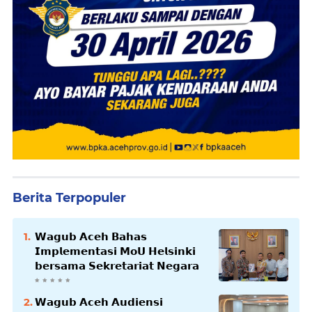
Berita Terpopuler
𝗪𝗮𝗴𝘂𝗯 𝗔𝗰𝗲𝗵 𝗕𝗮𝗵𝗮𝘀
𝗜𝗺𝗽𝗹𝗲𝗺𝗲𝗻𝘁𝗮𝘀𝗶 𝗠𝗼𝗨 𝗛𝗲𝗹𝘀𝗶𝗻𝗸𝗶
𝗯𝗲𝗿𝘀𝗮𝗺𝗮 𝗦𝗲𝗸𝗿𝗲𝘁𝗮𝗿𝗶𝗮𝘁 𝗡𝗲𝗴𝗮𝗿𝗮
𝗪𝗮𝗴𝘂𝗯 𝗔𝗰𝗲𝗵 𝗔𝘂𝗱𝗶𝗲𝗻𝘀𝗶