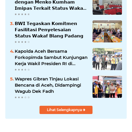
𝗱𝗲𝗻𝗴𝗮𝗻 𝗠𝗲𝗻𝗸𝗼 𝗞𝘂𝗺𝗵𝗮𝗺
𝗜𝗺𝗶𝗽𝗮𝘀 𝗧𝗲𝗿𝗸𝗮𝗶𝘁 𝗦𝘁𝗮𝘁𝘂𝘀 𝗪𝗮𝗸𝗮𝗳
𝗕𝗹𝗮𝗻𝗴𝗽𝗮𝗱𝗮𝗻𝗴
𝗕𝗪𝗜 𝗧𝗲𝗴𝗮𝘀𝗸𝗮𝗻 𝗞𝗼𝗺𝗶𝘁𝗺𝗲𝗻
𝗙𝗮𝘀𝗶𝗹𝗶𝘁𝗮𝘀𝗶 𝗣𝗲𝗻𝘆𝗲𝗹𝗲𝘀𝗮𝗶𝗮𝗻
𝗦𝘁𝗮𝘁𝘂𝘀 𝗪𝗮𝗸𝗮𝗳 𝗕𝗹𝗮𝗻𝗴 𝗣𝗮𝗱𝗮𝗻𝗴
Kapolda Aceh Bersama
Forkopimda Sambut Kunjungan
Kerja Wakil Presiden RI di
Kabupaten Bireuen
Wapres Gibran Tinjau Lokasi
Bencana di Aceh, Didampingi
Wagub Dek Fadh
Lihat Selengkapnya