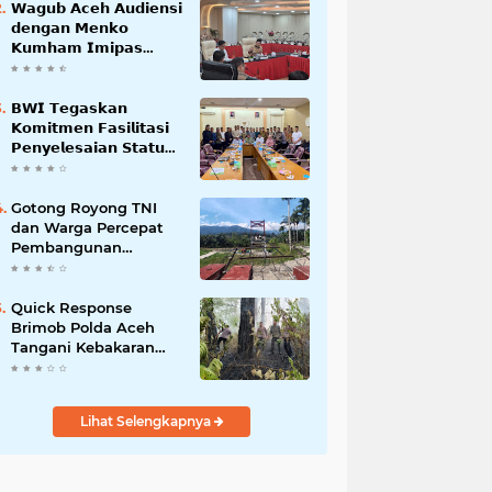
𝗪𝗮𝗴𝘂𝗯 𝗔𝗰𝗲𝗵 𝗔𝘂𝗱𝗶𝗲𝗻𝘀𝗶
𝗱𝗲𝗻𝗴𝗮𝗻 𝗠𝗲𝗻𝗸𝗼
𝗞𝘂𝗺𝗵𝗮𝗺 𝗜𝗺𝗶𝗽𝗮𝘀
𝗧𝗲𝗿𝗸𝗮𝗶𝘁 𝗦𝘁𝗮𝘁𝘂𝘀 𝗪𝗮𝗸𝗮𝗳
𝗕𝗹𝗮𝗻𝗴𝗽𝗮𝗱𝗮𝗻𝗴
𝗕𝗪𝗜 𝗧𝗲𝗴𝗮𝘀𝗸𝗮𝗻
𝗞𝗼𝗺𝗶𝘁𝗺𝗲𝗻 𝗙𝗮𝘀𝗶𝗹𝗶𝘁𝗮𝘀𝗶
𝗣𝗲𝗻𝘆𝗲𝗹𝗲𝘀𝗮𝗶𝗮𝗻 𝗦𝘁𝗮𝘁𝘂𝘀
𝗪𝗮𝗸𝗮𝗳 𝗕𝗹𝗮𝗻𝗴 𝗣𝗮𝗱𝗮𝗻𝗴
Gotong Royong TNI
dan Warga Percepat
Pembangunan
Jembatan Gantung
Perintis Kuta Ujung
Aceh Tenggara
Quick Response
Brimob Polda Aceh
Tangani Kebakaran
Hutan di Lembah
Seulawah
Lihat Selengkapnya