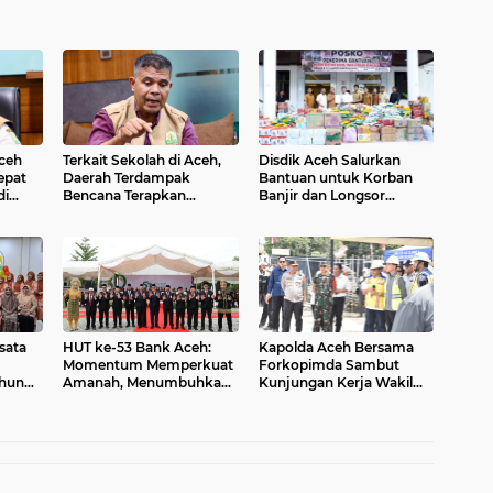
ceh
Terkait Sekolah di Aceh,
Disdik Aceh Salurkan
epat
Daerah Terdampak
Bantuan untuk Korban
di
Bencana Terapkan
Banjir dan Longsor
Fleksibilitas Pembelajaran
Melalui Posko
Kebencanaan Pemerintah
Aceh
sata
HUT ke-53 Bank Aceh:
Kapolda Aceh Bersama
Momentum Memperkuat
Forkopimda Sambut
ahun
Amanah, Menumbuhkan
Kunjungan Kerja Wakil
Keberkahan Bagi Aceh
Presiden RI di Kabupaten
Bireuen