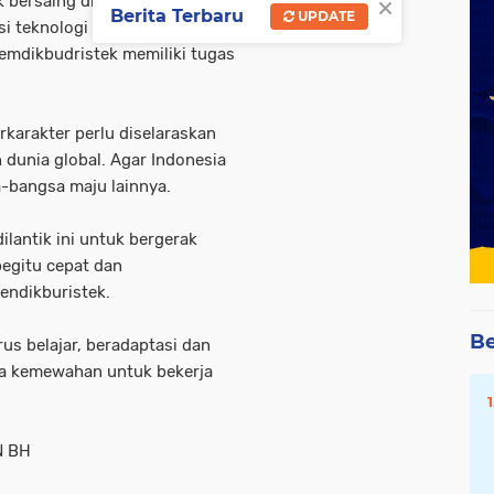
×
bersaing di kancah global. Di
Berita Terbaru
UPDATE
i teknologi yang
 Kemdikbudristek memiliki tugas
karakter perlu diselaraskan
dunia global. Agar Indonesia
-bangsa maju lainnya.
ilantik ini untuk bergerak
begitu cepat dan
ndikburistek.
Be
us belajar, beradaptasi dan
nya kemewahan untuk bekerja
N BH