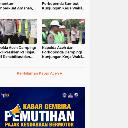
mentum
Forkopimda Sambut
mperkuat Amanah,
Kunjungan Kerja Wakil
numbuhkan
Presiden RI di
erkahan Bagi Aceh
Kabupaten Bireuen
olda Aceh Dampingi
Kapolda Aceh dan
il Presiden RI Tinjau
Forkopimda Dampingi
il Rehabilitasi dan
Kunjungan Kerja Wakil
onstruksi
Presiden RI Gibran
cabencana di Desa
Rakabuming Raka di
dawi, Gayo Lues
Aceh Tengah
Ke Halaman Kabar Aceh