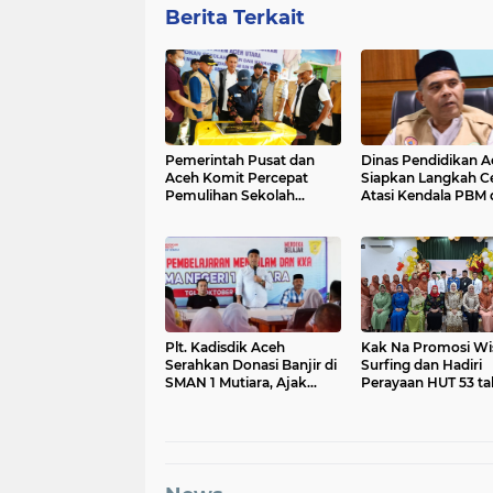
Berita Terkait
Pemerintah Pusat dan
Dinas Pendidikan A
Aceh Komit Percepat
Siapkan Langkah C
Pemulihan Sekolah
Atasi Kendala PBM 
Pascabencana di Wilayah
Wilayah Bencana
Terdampak
Plt. Kadisdik Aceh
Kak Na Promosi Wi
Serahkan Donasi Banjir di
Surfing dan Hadiri
SMAN 1 Mutiara, Ajak
Perayaan HUT 53 t
Civitas Pendidikan
BAS Simeulue
Bersatu