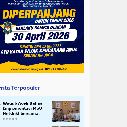
rita Terpopuler
𝗪𝗮𝗴𝘂𝗯 𝗔𝗰𝗲𝗵 𝗕𝗮𝗵𝗮𝘀
𝗜𝗺𝗽𝗹𝗲𝗺𝗲𝗻𝘁𝗮𝘀𝗶 𝗠𝗼𝗨
𝗛𝗲𝗹𝘀𝗶𝗻𝗸𝗶 𝗯𝗲𝗿𝘀𝗮𝗺𝗮
𝗦𝗲𝗸𝗿𝗲𝘁𝗮𝗿𝗶𝗮𝘁 𝗡𝗲𝗴𝗮𝗿𝗮