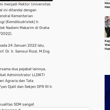
Mo
smi menjadi Rektor Universitas
Me
l ini ditandai dengan
Me
Keb
Jendral Kementerian
gi (Kemdibudristek) Ir.
tek Nadiem Makarim di Graha
3/2022).
Kap
Wak
pada 24 Januari 2022 lalu,
Has
. Dr. Ir. Samsul Rizal, M.Eng
Rek
Pas
Ken
ersama dua pejabat lainnya,
abat Administrator LLDIKTI
eri Agraria dan Tata
n Djalil dan Sekjen DPR RI Ir.
kualitas SDM sangat