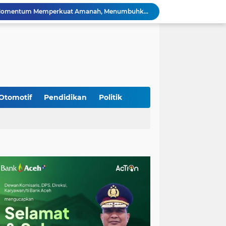
HUT ke-53 Bank Aceh: Momentum Memperkuat Amanah, Menumbuhkan Keberkahan Bagi Aceh
Silaturahmi Lintas Sektor di Kuta Alam, TNI–Polri dan Desa Perkokoh Kebersamaan
Babinsa Peukan Bada Hadiri Rapat Lanjutan HUT RI ke-81, Perkuat Sinergi Lintas Sektor
jid Raya Gelar Acara Lepas Sambut Danramil
Dukung Generasi Sehat, Babinsa Seulimeum Dampingi Imunisasi Campak di Tanoh Abee
Di Pinggir Sawah, Babinsa Lhoong Pererat Kedekatan dengan Masyarakat Desa Gle Bruek
Kapolda Aceh Bersama Forkopimda Sambut Kunjungan Kerja Wakil Presiden RI di Kabupaten Bireuen
Kapolda Aceh Dampingi Wakil Presiden RI Tinjau Hasil Rehabilitasi dan Rekonstruksi Pascabencana di Desa Kendawi, Gayo Lues
Otomotif
Pendidikan
Politik
Kapolda Aceh dan Forkopimda Dampingi Kunjungan Kerja Wakil Presiden RI Gibran Rakabuming Raka di Aceh Tengah
Kak Na Promosi Wisata Surfing dan Hadiri Perayaan HUT 53 tahun BAS Simeulue