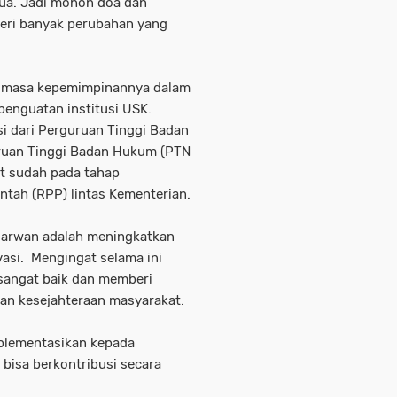
mua. Jadi mohon doa dan
eri banyak perubahan yang
i masa kepemimpinannya dalam
penguatan institusi USK.
si dari Perguruan Tinggi Badan
ruan Tinggi Badan Hukum (PTN
ut sudah pada tahap
tah (RPP) lintas Kementerian.
 Marwan adalah meningkatkan
ovasi. Mengingat selama ini
 sangat baik dan memberi
an kesejahteraan masyarakat.
mplementasikan kepada
bisa berkontribusi secara