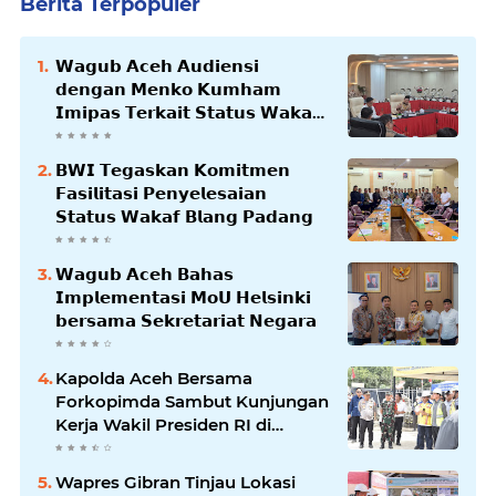
Berita Terpopuler
𝗪𝗮𝗴𝘂𝗯 𝗔𝗰𝗲𝗵 𝗔𝘂𝗱𝗶𝗲𝗻𝘀𝗶
𝗱𝗲𝗻𝗴𝗮𝗻 𝗠𝗲𝗻𝗸𝗼 𝗞𝘂𝗺𝗵𝗮𝗺
𝗜𝗺𝗶𝗽𝗮𝘀 𝗧𝗲𝗿𝗸𝗮𝗶𝘁 𝗦𝘁𝗮𝘁𝘂𝘀 𝗪𝗮𝗸𝗮𝗳
𝗕𝗹𝗮𝗻𝗴𝗽𝗮𝗱𝗮𝗻𝗴
𝗕𝗪𝗜 𝗧𝗲𝗴𝗮𝘀𝗸𝗮𝗻 𝗞𝗼𝗺𝗶𝘁𝗺𝗲𝗻
𝗙𝗮𝘀𝗶𝗹𝗶𝘁𝗮𝘀𝗶 𝗣𝗲𝗻𝘆𝗲𝗹𝗲𝘀𝗮𝗶𝗮𝗻
𝗦𝘁𝗮𝘁𝘂𝘀 𝗪𝗮𝗸𝗮𝗳 𝗕𝗹𝗮𝗻𝗴 𝗣𝗮𝗱𝗮𝗻𝗴
𝗪𝗮𝗴𝘂𝗯 𝗔𝗰𝗲𝗵 𝗕𝗮𝗵𝗮𝘀
𝗜𝗺𝗽𝗹𝗲𝗺𝗲𝗻𝘁𝗮𝘀𝗶 𝗠𝗼𝗨 𝗛𝗲𝗹𝘀𝗶𝗻𝗸𝗶
𝗯𝗲𝗿𝘀𝗮𝗺𝗮 𝗦𝗲𝗸𝗿𝗲𝘁𝗮𝗿𝗶𝗮𝘁 𝗡𝗲𝗴𝗮𝗿𝗮
Kapolda Aceh Bersama
Forkopimda Sambut Kunjungan
Kerja Wakil Presiden RI di
Kabupaten Bireuen
Wapres Gibran Tinjau Lokasi