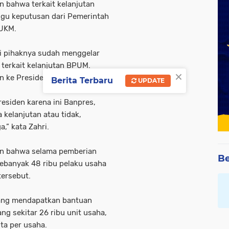
 bahwa terkait kelanjutan
gu keputusan dari Pemerintah
 UKM.
i pihaknya sudah menggelar
 terkait kelanjutan BPUM.
×
n ke Presiden.
Berita Terbaru
UPDATE
esiden karena ini Banpres,
kelanjutan atau tidak,
,” kata Zahri.
an bahwa selama pemberian
Be
 sebanyak 48 ribu pelaku usaha
tersebut.
yang mendapatkan bantuan
g sekitar 26 ribu unit usaha,
ta per usaha.