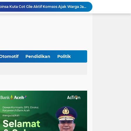
Kodim 0108/Agara Bersama Warga Gotong Royong percepat pembangunan Jembatan Gantung di Desa Gulo Aceh Tenggara
Babinsa Sukamakmur Tanamkan Semangat Belajar, Hadir Langsung di SMAN 1 untuk Motivasi Siswa
Jaga Stabilitas Wilayah, Koramil Montasik Intensifkan Patroli Keamanan di Desa Binaan
Pimpin Upacara Pembaretan 65 Bintara Remaja Brimob, Kapolda Aceh: Baret Adalah Simbol Kehormatan
Kodim 0108/Agara Bersama Warga Percepat Pemasangan Tiang Pylon Jembatan Gantung di Desa Lawe Ger-Ger Aceh Tenggara
Rp 2,5 Triliun Dana Kementan untuk Bencana, Pemerintah Aceh kelola Rp 9,7 M
Meriahkan HUT Ke-81 Kemerdekaan RI, Polda Aceh Gelar Lomba Memasak Nasi Goreng dan Aneka Minuman
Babinsa Simpang Tiga Monitoring Harga Sembako, Pastikan Stabilitas dan Ketersediaan Bahan Pokok
Otomotif
Pendidikan
Politik
Babinsa Lembah Seulawah Perkuat Sinergi dengan Tenaga Pendidik, Tekankan Pencegahan Kenakalan Remaja dan Bahaya Narkoba
Perkuat Kamtibmas, Babinsa Kuta Cot Glie Aktif Komsos Ajak Warga Jaga Ketertiban Desa