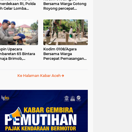
erdekaan RI, Polda
Bersama Warga Gotong
h Gelar Lomba
Royong percepat
asak Nasi Goreng
pembangunan
n Aneka Minuman
Jembatan Gantung di
Desa Gulo Aceh
Tenggara
pin Upacara
Kodim 0108/Agara
baretan 65 Bintara
Bersama Warga
aja Brimob,
Percepat Pemasangan
olda Aceh: Baret
Tiang Pylon Jembatan
lah Simbol
Gantung di Desa Lawe
hormatan
Ger-Ger Aceh Tenggara
Ke Halaman Kabar Aceh