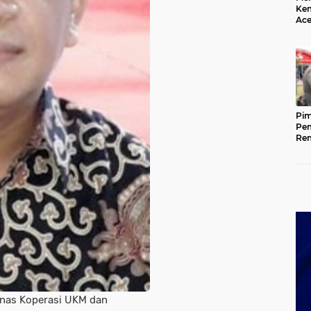
Kem
Ace
Mem
da
Pim
Pem
Rem
Kap
Ada
Ke
inas Koperasi UKM dan