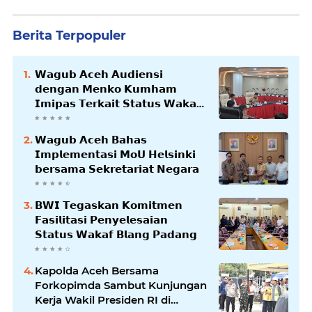
Berita Terpopuler
𝗪𝗮𝗴𝘂𝗯 𝗔𝗰𝗲𝗵 𝗔𝘂𝗱𝗶𝗲𝗻𝘀𝗶
𝗱𝗲𝗻𝗴𝗮𝗻 𝗠𝗲𝗻𝗸𝗼 𝗞𝘂𝗺𝗵𝗮𝗺
𝗜𝗺𝗶𝗽𝗮𝘀 𝗧𝗲𝗿𝗸𝗮𝗶𝘁 𝗦𝘁𝗮𝘁𝘂𝘀 𝗪𝗮𝗸𝗮𝗳
𝗕𝗹𝗮𝗻𝗴𝗽𝗮𝗱𝗮𝗻𝗴
𝗪𝗮𝗴𝘂𝗯 𝗔𝗰𝗲𝗵 𝗕𝗮𝗵𝗮𝘀
𝗜𝗺𝗽𝗹𝗲𝗺𝗲𝗻𝘁𝗮𝘀𝗶 𝗠𝗼𝗨 𝗛𝗲𝗹𝘀𝗶𝗻𝗸𝗶
𝗯𝗲𝗿𝘀𝗮𝗺𝗮 𝗦𝗲𝗸𝗿𝗲𝘁𝗮𝗿𝗶𝗮𝘁 𝗡𝗲𝗴𝗮𝗿𝗮
𝗕𝗪𝗜 𝗧𝗲𝗴𝗮𝘀𝗸𝗮𝗻 𝗞𝗼𝗺𝗶𝘁𝗺𝗲𝗻
𝗙𝗮𝘀𝗶𝗹𝗶𝘁𝗮𝘀𝗶 𝗣𝗲𝗻𝘆𝗲𝗹𝗲𝘀𝗮𝗶𝗮𝗻
𝗦𝘁𝗮𝘁𝘂𝘀 𝗪𝗮𝗸𝗮𝗳 𝗕𝗹𝗮𝗻𝗴 𝗣𝗮𝗱𝗮𝗻𝗴
Kapolda Aceh Bersama
Forkopimda Sambut Kunjungan
Kerja Wakil Presiden RI di