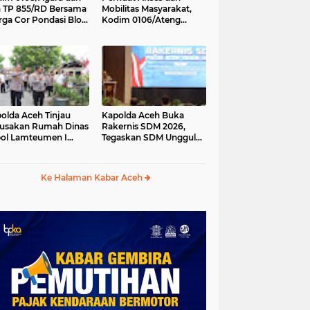
 TP 855/RD Bersama
Mobilitas Masyarakat,
ga Cor Pondasi Blok
Kodim 0106/Ateng
kur Jembatan
Dukung Pembangunan
tung di Ds. Lawe Ger
Jembatan Beton di
, Aceh Tenggara
Rusip Antara, Aceh
Tengah
olda Aceh Tinjau
Kapolda Aceh Buka
usakan Rumah Dinas
Rakernis SDM 2026,
ol Lamteumen I
Tegaskan SDM Unggul
bat Angin Kencang
Kunci Pelayanan Polri
ertai Hujan
yang Profesional dan
Humanis
Ke Halaman Kabar Aceh