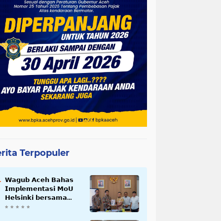
rita Terpopuler
𝗪𝗮𝗴𝘂𝗯 𝗔𝗰𝗲𝗵 𝗕𝗮𝗵𝗮𝘀
𝗜𝗺𝗽𝗹𝗲𝗺𝗲𝗻𝘁𝗮𝘀𝗶 𝗠𝗼𝗨
𝗛𝗲𝗹𝘀𝗶𝗻𝗸𝗶 𝗯𝗲𝗿𝘀𝗮𝗺𝗮
𝗦𝗲𝗸𝗿𝗲𝘁𝗮𝗿𝗶𝗮𝘁 𝗡𝗲𝗴𝗮𝗿𝗮