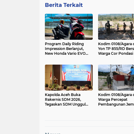
Berita Terkait
Program Daily Riding
Kodim 0108/Agara 
Impression Berlanjut,
Yon TP 855/RD Ber
New Honda Vario EVO
Warga Cor Pondasi
160 Temani Mobilitas
Angkur Jembatan
Harian Peserta
Gantung di Ds. Law
Ger, Aceh Tenggara
Kapolda Aceh Buka
Kodim 0108/Agara 
Rakernis SDM 2026,
Warga Percepat
Tegaskan SDM Unggul
Pembangunan Jem
Kunci Pelayanan Polri
Gantung di Kuta Uj
yang Profesional dan
Aceh Tenggara
Humanis