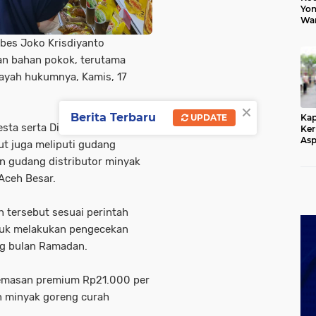
Yon
War
Ang
bes Joko Krisdiyanto
Gan
Ger
an bahan pokok, terutama
layah hukumnya, Kamis, 17
×
Berita Terbaru
Kap
UPDATE
esta serta Dinas Koperasi UKM
Ker
Asp
t juga meliputi gudang
Aki
n gudang distributor minyak
Dis
Aceh Besar.
 tersebut sesuai perintah
ntuk melakukan pengecekan
ng bulan Ramadan.
kemasan premium Rp21.000 per
an minyak goreng curah