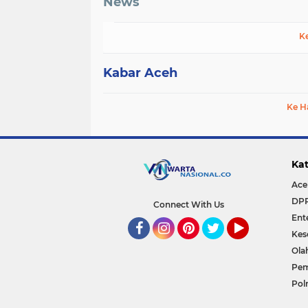
News
K
Kabar Aceh
Ke H
Kat
Ace
DP
Connect With Us
Ent
Kes
Facebook
Instagram
Pinterest
Twitter
YouTube
Ola
Pem
Polr