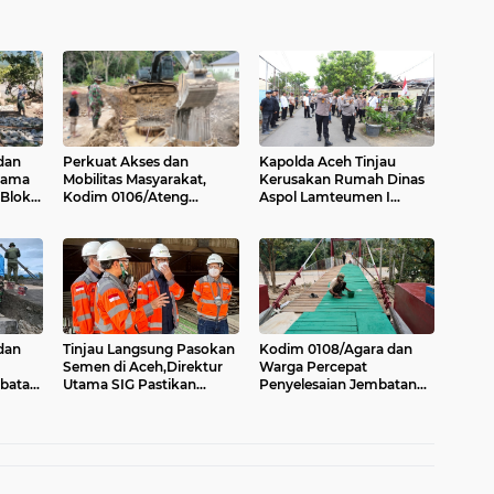
dan
Perkuat Akses dan
Kapolda Aceh Tinjau
sama
Mobilitas Masyarakat,
Kerusakan Rumah Dinas
 Blok
Kodim 0106/Ateng
Aspol Lamteumen I
Dukung Pembangunan
Akibat Angin Kencang
e Ger
Jembatan Beton di Rusip
Disertai Hujan
Antara, Aceh Tengah
dan
Tinjau Langsung Pasokan
Kodim 0108/Agara dan
Semen di Aceh,Direktur
Warga Percepat
batan
Utama SIG Pastikan
Penyelesaian Jembatan
ung,
Distribusi Berjalan Normal
Gantung Perintis di
Kuning Abadi, Aceh
Tenggara Progres Capai
95,5 Persen