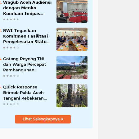
𝗪𝗮𝗴𝘂𝗯 𝗔𝗰𝗲𝗵 𝗔𝘂𝗱𝗶𝗲𝗻𝘀𝗶
𝗱𝗲𝗻𝗴𝗮𝗻 𝗠𝗲𝗻𝗸𝗼
𝗞𝘂𝗺𝗵𝗮𝗺 𝗜𝗺𝗶𝗽𝗮𝘀
𝗧𝗲𝗿𝗸𝗮𝗶𝘁 𝗦𝘁𝗮𝘁𝘂𝘀 𝗪𝗮𝗸𝗮𝗳
𝗕𝗹𝗮𝗻𝗴𝗽𝗮𝗱𝗮𝗻𝗴
𝗕𝗪𝗜 𝗧𝗲𝗴𝗮𝘀𝗸𝗮𝗻
𝗞𝗼𝗺𝗶𝘁𝗺𝗲𝗻 𝗙𝗮𝘀𝗶𝗹𝗶𝘁𝗮𝘀𝗶
𝗣𝗲𝗻𝘆𝗲𝗹𝗲𝘀𝗮𝗶𝗮𝗻 𝗦𝘁𝗮𝘁𝘂𝘀
𝗪𝗮𝗸𝗮𝗳 𝗕𝗹𝗮𝗻𝗴 𝗣𝗮𝗱𝗮𝗻𝗴
Gotong Royong TNI
dan Warga Percepat
Pembangunan
Jembatan Gantung
Perintis Kuta Ujung
Aceh Tenggara
Quick Response
Brimob Polda Aceh
Tangani Kebakaran
Hutan di Lembah
Seulawah
Lihat Selengkapnya