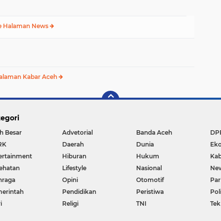
e Halaman News
alaman Kabar Aceh
egori
h Besar
Advetorial
Banda Aceh
DP
RK
Daerah
Dunia
Ek
ertainment
Hiburan
Hukum
Kab
ehatan
Lifestyle
Nasional
Ne
hraga
Opini
Otomotif
Par
erintah
Pendidikan
Peristiwa
Pol
i
Religi
TNI
Tek