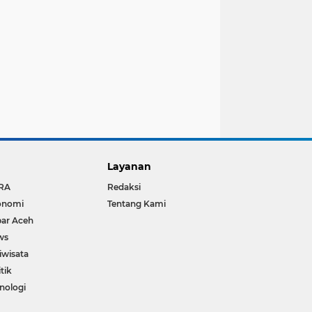
Layanan
RA
Redaksi
onomi
Tentang Kami
ar Aceh
ws
iwisata
itik
nologi