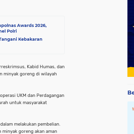
olnas Awards 2026,
el Polri
 Tangani Kebakaran
rreskrimsus, Kabid Humas, dan
n minyak goreng di wilayah
Be
 Koperasi UKM dan Perdagangan
urah untuk masyarakat
k dalam melakukan pembelian.
an minyak goreng akan aman