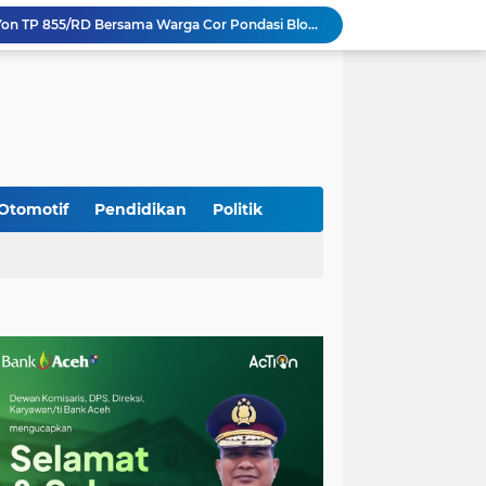
Kodim 0108/Agara dan Yon TP 855/RD Bersama Warga Cor Pondasi Blok Angkur Jembatan Gantung di Ds. Lawe Ger Ger, Aceh Tenggara
Perkuat Akses dan Mobilitas Masyarakat, Kodim 0106/Ateng Dukung Pembangunan Jembatan Beton di Rusip Antara, Aceh Tengah
Bupati Aceh Besar Perkuat Sinergi dengan Polres Demi Tingkatkan Pelayanan Masyarakat
Kapolda Aceh Tinjau Kerusakan Rumah Dinas Aspol Lamteumen I Akibat Angin Kencang Disertai Hujan
Kodim Kota Banda Aceh Gelar Sidang Usul Kenaikan Pangkat Bintara dan Tamtama Periode 1 April 2027
Kasdim 0101/Kota Banda Aceh Hadiri Apel Siaga Bencana Hydrometeorologi 2026, Perkuat Kesiapsiagaan Hadapi Ancaman Kekeringan
Koramil Seulimeum Hadiri Rapat Persiapan HUT Ke-81 Kemerdekaan RI Tingkat Kecamatan
Babinsa Jalin Komunikasi dengan Aparatur Gampong, Perkuat Sinergi Membangun Desa
Otomotif
Pendidikan
Politik
Babinsa Hadiri Rembuk Stunting, Perkuat Sinergi Wujudkan Generasi Sehat di Kuta Malaka
Program Daily Riding Impression Berlanjut, New Honda Vario EVO 160 Temani Mobilitas Harian Peserta