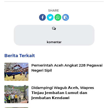
SHARE
komentar
Berita Terkait
Pemerintah Aceh Angkat 228 Pegawai
Negeri Sipil
Didampingi Wagub 𝗔𝗰𝗲𝗵, Wapres
𝗧𝗶𝗻𝗷𝗮𝘂 𝗝𝗲𝗺𝗯𝗮𝘁𝗮𝗻 𝗟𝘂𝗺𝘂𝘁 𝗱𝗮𝗻
𝗝𝗲𝗺𝗯𝗮𝘁𝗮𝗻 𝗞𝗲𝗻𝗱𝗮𝘄𝗶