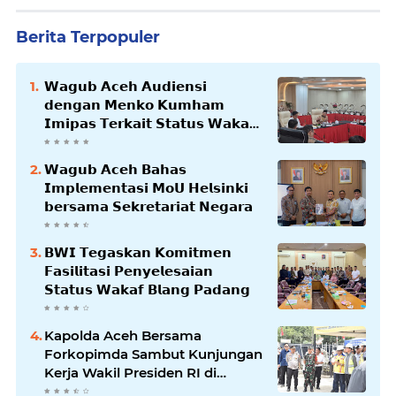
Berita Terpopuler
𝗪𝗮𝗴𝘂𝗯 𝗔𝗰𝗲𝗵 𝗔𝘂𝗱𝗶𝗲𝗻𝘀𝗶
𝗱𝗲𝗻𝗴𝗮𝗻 𝗠𝗲𝗻𝗸𝗼 𝗞𝘂𝗺𝗵𝗮𝗺
𝗜𝗺𝗶𝗽𝗮𝘀 𝗧𝗲𝗿𝗸𝗮𝗶𝘁 𝗦𝘁𝗮𝘁𝘂𝘀 𝗪𝗮𝗸𝗮𝗳
𝗕𝗹𝗮𝗻𝗴𝗽𝗮𝗱𝗮𝗻𝗴
𝗪𝗮𝗴𝘂𝗯 𝗔𝗰𝗲𝗵 𝗕𝗮𝗵𝗮𝘀
𝗜𝗺𝗽𝗹𝗲𝗺𝗲𝗻𝘁𝗮𝘀𝗶 𝗠𝗼𝗨 𝗛𝗲𝗹𝘀𝗶𝗻𝗸𝗶
𝗯𝗲𝗿𝘀𝗮𝗺𝗮 𝗦𝗲𝗸𝗿𝗲𝘁𝗮𝗿𝗶𝗮𝘁 𝗡𝗲𝗴𝗮𝗿𝗮
𝗕𝗪𝗜 𝗧𝗲𝗴𝗮𝘀𝗸𝗮𝗻 𝗞𝗼𝗺𝗶𝘁𝗺𝗲𝗻
𝗙𝗮𝘀𝗶𝗹𝗶𝘁𝗮𝘀𝗶 𝗣𝗲𝗻𝘆𝗲𝗹𝗲𝘀𝗮𝗶𝗮𝗻
𝗦𝘁𝗮𝘁𝘂𝘀 𝗪𝗮𝗸𝗮𝗳 𝗕𝗹𝗮𝗻𝗴 𝗣𝗮𝗱𝗮𝗻𝗴
Kapolda Aceh Bersama
Forkopimda Sambut Kunjungan
Kerja Wakil Presiden RI di
Kabupaten Bireuen