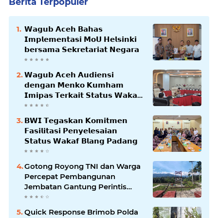
Berita Terpopuler
𝗪𝗮𝗴𝘂𝗯 𝗔𝗰𝗲𝗵 𝗕𝗮𝗵𝗮𝘀
𝗜𝗺𝗽𝗹𝗲𝗺𝗲𝗻𝘁𝗮𝘀𝗶 𝗠𝗼𝗨 𝗛𝗲𝗹𝘀𝗶𝗻𝗸𝗶
𝗯𝗲𝗿𝘀𝗮𝗺𝗮 𝗦𝗲𝗸𝗿𝗲𝘁𝗮𝗿𝗶𝗮𝘁 𝗡𝗲𝗴𝗮𝗿𝗮
𝗪𝗮𝗴𝘂𝗯 𝗔𝗰𝗲𝗵 𝗔𝘂𝗱𝗶𝗲𝗻𝘀𝗶
𝗱𝗲𝗻𝗴𝗮𝗻 𝗠𝗲𝗻𝗸𝗼 𝗞𝘂𝗺𝗵𝗮𝗺
𝗜𝗺𝗶𝗽𝗮𝘀 𝗧𝗲𝗿𝗸𝗮𝗶𝘁 𝗦𝘁𝗮𝘁𝘂𝘀 𝗪𝗮𝗸𝗮𝗳
𝗕𝗹𝗮𝗻𝗴𝗽𝗮𝗱𝗮𝗻𝗴
𝗕𝗪𝗜 𝗧𝗲𝗴𝗮𝘀𝗸𝗮𝗻 𝗞𝗼𝗺𝗶𝘁𝗺𝗲𝗻
𝗙𝗮𝘀𝗶𝗹𝗶𝘁𝗮𝘀𝗶 𝗣𝗲𝗻𝘆𝗲𝗹𝗲𝘀𝗮𝗶𝗮𝗻
𝗦𝘁𝗮𝘁𝘂𝘀 𝗪𝗮𝗸𝗮𝗳 𝗕𝗹𝗮𝗻𝗴 𝗣𝗮𝗱𝗮𝗻𝗴
Gotong Royong TNI dan Warga
Percepat Pembangunan
Jembatan Gantung Perintis
Kuta Ujung Aceh Tenggara
Quick Response Brimob Polda