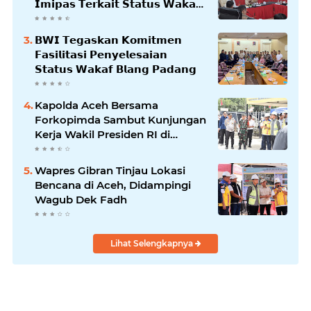
𝗜𝗺𝗶𝗽𝗮𝘀 𝗧𝗲𝗿𝗸𝗮𝗶𝘁 𝗦𝘁𝗮𝘁𝘂𝘀 𝗪𝗮𝗸𝗮𝗳
𝗕𝗹𝗮𝗻𝗴𝗽𝗮𝗱𝗮𝗻𝗴
𝗕𝗪𝗜 𝗧𝗲𝗴𝗮𝘀𝗸𝗮𝗻 𝗞𝗼𝗺𝗶𝘁𝗺𝗲𝗻
𝗙𝗮𝘀𝗶𝗹𝗶𝘁𝗮𝘀𝗶 𝗣𝗲𝗻𝘆𝗲𝗹𝗲𝘀𝗮𝗶𝗮𝗻
𝗦𝘁𝗮𝘁𝘂𝘀 𝗪𝗮𝗸𝗮𝗳 𝗕𝗹𝗮𝗻𝗴 𝗣𝗮𝗱𝗮𝗻𝗴
Kapolda Aceh Bersama
Forkopimda Sambut Kunjungan
Kerja Wakil Presiden RI di
Kabupaten Bireuen
Wapres Gibran Tinjau Lokasi
Bencana di Aceh, Didampingi
Wagub Dek Fadh
Lihat Selengkapnya