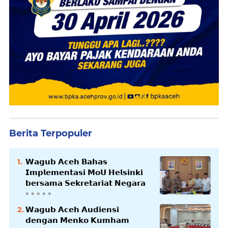
Berita Terpopuler
𝗪𝗮𝗴𝘂𝗯 𝗔𝗰𝗲𝗵 𝗕𝗮𝗵𝗮𝘀
𝗜𝗺𝗽𝗹𝗲𝗺𝗲𝗻𝘁𝗮𝘀𝗶 𝗠𝗼𝗨 𝗛𝗲𝗹𝘀𝗶𝗻𝗸𝗶
𝗯𝗲𝗿𝘀𝗮𝗺𝗮 𝗦𝗲𝗸𝗿𝗲𝘁𝗮𝗿𝗶𝗮𝘁 𝗡𝗲𝗴𝗮𝗿𝗮
𝗪𝗮𝗴𝘂𝗯 𝗔𝗰𝗲𝗵 𝗔𝘂𝗱𝗶𝗲𝗻𝘀𝗶
𝗱𝗲𝗻𝗴𝗮𝗻 𝗠𝗲𝗻𝗸𝗼 𝗞𝘂𝗺𝗵𝗮𝗺