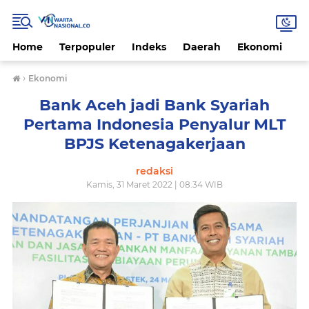
Home
Terpopuler
Indeks
Daerah
Ekonomi
H
›
Ekonomi
Bank Aceh jadi Bank Syariah
Pertama Indonesia Penyalur MLT
BPJS Ketenagakerjaan
redaksi
Kamis, 31 Maret 2022 | 08.34 WIB