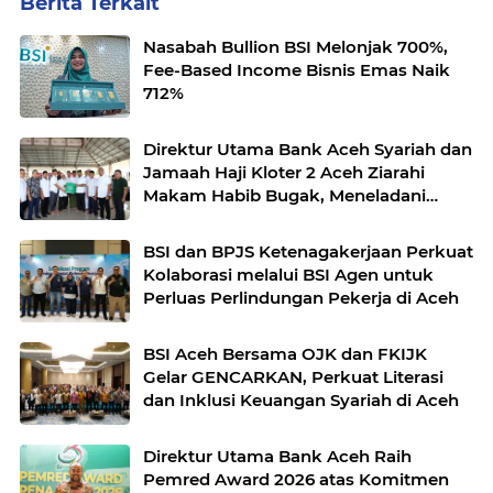
Berita Terkait
Nasabah Bullion BSI Melonjak 700%,
Fee-Based Income Bisnis Emas Naik
712%
Direktur Utama Bank Aceh Syariah dan
Jamaah Haji Kloter 2 Aceh Ziarahi
Makam Habib Bugak, Meneladani
Semangat Wakaf yang Mengalir
Sepanjang Zaman
BSI dan BPJS Ketenagakerjaan Perkuat
Kolaborasi melalui BSI Agen untuk
Perluas Perlindungan Pekerja di Aceh
BSI Aceh Bersama OJK dan FKIJK
Gelar GENCARKAN, Perkuat Literasi
dan Inklusi Keuangan Syariah di Aceh
Direktur Utama Bank Aceh Raih
Pemred Award 2026 atas Komitmen