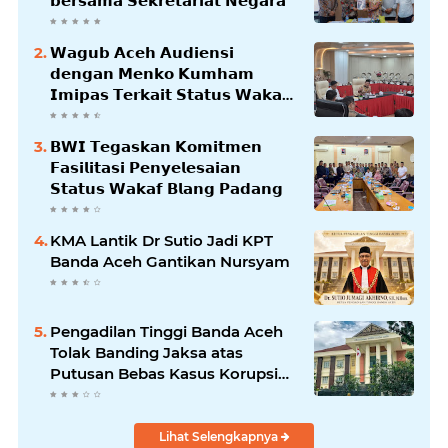
𝗯𝗲𝗿𝘀𝗮𝗺𝗮 𝗦𝗲𝗸𝗿𝗲𝘁𝗮𝗿𝗶𝗮𝘁 𝗡𝗲𝗴𝗮𝗿𝗮
𝗪𝗮𝗴𝘂𝗯 𝗔𝗰𝗲𝗵 𝗔𝘂𝗱𝗶𝗲𝗻𝘀𝗶
𝗱𝗲𝗻𝗴𝗮𝗻 𝗠𝗲𝗻𝗸𝗼 𝗞𝘂𝗺𝗵𝗮𝗺
𝗜𝗺𝗶𝗽𝗮𝘀 𝗧𝗲𝗿𝗸𝗮𝗶𝘁 𝗦𝘁𝗮𝘁𝘂𝘀 𝗪𝗮𝗸𝗮𝗳
𝗕𝗹𝗮𝗻𝗴𝗽𝗮𝗱𝗮𝗻𝗴
𝗕𝗪𝗜 𝗧𝗲𝗴𝗮𝘀𝗸𝗮𝗻 𝗞𝗼𝗺𝗶𝘁𝗺𝗲𝗻
𝗙𝗮𝘀𝗶𝗹𝗶𝘁𝗮𝘀𝗶 𝗣𝗲𝗻𝘆𝗲𝗹𝗲𝘀𝗮𝗶𝗮𝗻
𝗦𝘁𝗮𝘁𝘂𝘀 𝗪𝗮𝗸𝗮𝗳 𝗕𝗹𝗮𝗻𝗴 𝗣𝗮𝗱𝗮𝗻𝗴
KMA Lantik Dr Sutio Jadi KPT
Banda Aceh Gantikan Nursyam
Pengadilan Tinggi Banda Aceh
Tolak Banding Jaksa atas
Putusan Bebas Kasus Korupsi
Wastafel
Lihat Selengkapnya