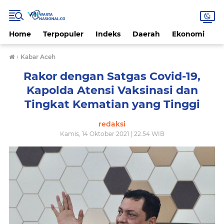
Home
Terpopuler
Indeks
Daerah
Ekonomi
H
›
Kabar Aceh
Rakor dengan Satgas Covid-19,
Kapolda Atensi Vaksinasi dan
Tingkat Kematian yang Tinggi
redaksi
Kamis, 14 Oktober 2021 | 22.54 WIB