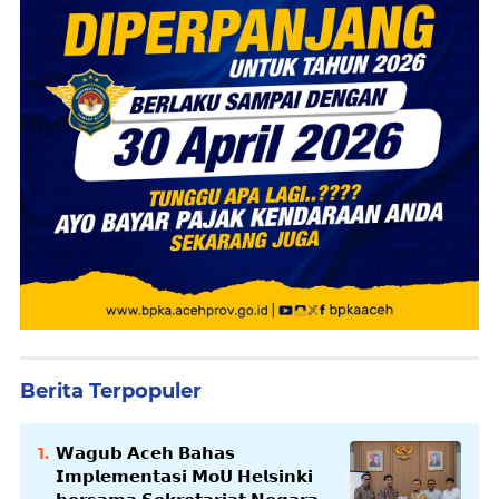
Berita Terpopuler
𝗪𝗮𝗴𝘂𝗯 𝗔𝗰𝗲𝗵 𝗕𝗮𝗵𝗮𝘀
𝗜𝗺𝗽𝗹𝗲𝗺𝗲𝗻𝘁𝗮𝘀𝗶 𝗠𝗼𝗨 𝗛𝗲𝗹𝘀𝗶𝗻𝗸𝗶