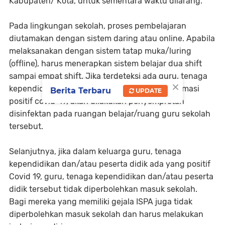
Kabupaten/ Kota, untuk sementara waktu dilarang.
Pada lingkungan sekolah, proses pembelajaran
diutamakan dengan sistem daring atau online. Apabila
melaksanakan dengan sistem tatap muka/luring
(offline), harus menerapkan sistem belajar dua shift
sampai empat shift. Jika terdeteksi ada guru, tenaga
×
kependidikan dan/atau peserta didik terkonfirmasi
Berita Terbaru
UPDATE
positif covid-19, akan dilakukan penyemprotan
disinfektan pada ruangan belajar/ruang guru sekolah
tersebut.
Selanjutnya, jika dalam keluarga guru, tenaga
kependidikan dan/atau peserta didik ada yang positif
Covid 19, guru, tenaga kependidikan dan/atau peserta
didik tersebut tidak diperbolehkan masuk sekolah.
Bagi mereka yang memiliki gejala ISPA juga tidak
diperbolehkan masuk sekolah dan harus melakukan