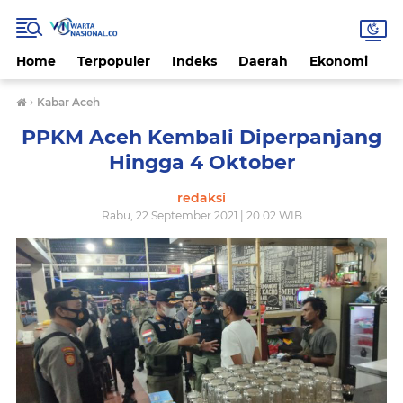
Home
Terpopuler
Indeks
Daerah
Ekonomi
H
›
Kabar Aceh
PPKM Aceh Kembali Diperpanjang
Hingga 4 Oktober
redaksi
Rabu, 22 September 2021 | 20.02 WIB