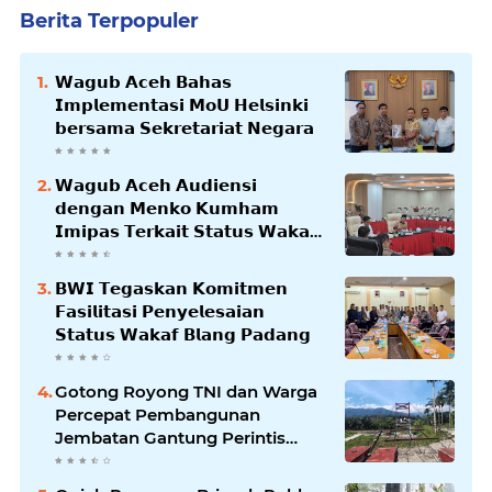
Berita Terpopuler
𝗪𝗮𝗴𝘂𝗯 𝗔𝗰𝗲𝗵 𝗕𝗮𝗵𝗮𝘀
𝗜𝗺𝗽𝗹𝗲𝗺𝗲𝗻𝘁𝗮𝘀𝗶 𝗠𝗼𝗨 𝗛𝗲𝗹𝘀𝗶𝗻𝗸𝗶
𝗯𝗲𝗿𝘀𝗮𝗺𝗮 𝗦𝗲𝗸𝗿𝗲𝘁𝗮𝗿𝗶𝗮𝘁 𝗡𝗲𝗴𝗮𝗿𝗮
𝗪𝗮𝗴𝘂𝗯 𝗔𝗰𝗲𝗵 𝗔𝘂𝗱𝗶𝗲𝗻𝘀𝗶
𝗱𝗲𝗻𝗴𝗮𝗻 𝗠𝗲𝗻𝗸𝗼 𝗞𝘂𝗺𝗵𝗮𝗺
𝗜𝗺𝗶𝗽𝗮𝘀 𝗧𝗲𝗿𝗸𝗮𝗶𝘁 𝗦𝘁𝗮𝘁𝘂𝘀 𝗪𝗮𝗸𝗮𝗳
𝗕𝗹𝗮𝗻𝗴𝗽𝗮𝗱𝗮𝗻𝗴
𝗕𝗪𝗜 𝗧𝗲𝗴𝗮𝘀𝗸𝗮𝗻 𝗞𝗼𝗺𝗶𝘁𝗺𝗲𝗻
𝗙𝗮𝘀𝗶𝗹𝗶𝘁𝗮𝘀𝗶 𝗣𝗲𝗻𝘆𝗲𝗹𝗲𝘀𝗮𝗶𝗮𝗻
𝗦𝘁𝗮𝘁𝘂𝘀 𝗪𝗮𝗸𝗮𝗳 𝗕𝗹𝗮𝗻𝗴 𝗣𝗮𝗱𝗮𝗻𝗴
Gotong Royong TNI dan Warga
Percepat Pembangunan
Jembatan Gantung Perintis
Kuta Ujung Aceh Tenggara