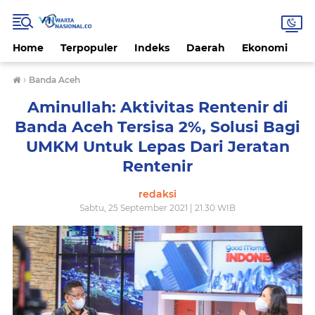
Home
Terpopuler
Indeks
Daerah
Ekonomi
H
›
Banda Aceh
Aminullah: Aktivitas Rentenir di
Banda Aceh Tersisa 2%, Solusi Bagi
UMKM Untuk Lepas Dari Jeratan
Rentenir
redaksi
Sabtu, 25 September 2021 | 21.30 WIB