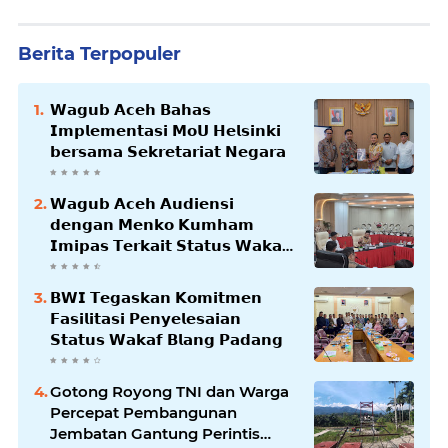
Berita Terpopuler
𝗪𝗮𝗴𝘂𝗯 𝗔𝗰𝗲𝗵 𝗕𝗮𝗵𝗮𝘀
𝗜𝗺𝗽𝗹𝗲𝗺𝗲𝗻𝘁𝗮𝘀𝗶 𝗠𝗼𝗨 𝗛𝗲𝗹𝘀𝗶𝗻𝗸𝗶
𝗯𝗲𝗿𝘀𝗮𝗺𝗮 𝗦𝗲𝗸𝗿𝗲𝘁𝗮𝗿𝗶𝗮𝘁 𝗡𝗲𝗴𝗮𝗿𝗮
𝗪𝗮𝗴𝘂𝗯 𝗔𝗰𝗲𝗵 𝗔𝘂𝗱𝗶𝗲𝗻𝘀𝗶
𝗱𝗲𝗻𝗴𝗮𝗻 𝗠𝗲𝗻𝗸𝗼 𝗞𝘂𝗺𝗵𝗮𝗺
𝗜𝗺𝗶𝗽𝗮𝘀 𝗧𝗲𝗿𝗸𝗮𝗶𝘁 𝗦𝘁𝗮𝘁𝘂𝘀 𝗪𝗮𝗸𝗮𝗳
𝗕𝗹𝗮𝗻𝗴𝗽𝗮𝗱𝗮𝗻𝗴
𝗕𝗪𝗜 𝗧𝗲𝗴𝗮𝘀𝗸𝗮𝗻 𝗞𝗼𝗺𝗶𝘁𝗺𝗲𝗻
𝗙𝗮𝘀𝗶𝗹𝗶𝘁𝗮𝘀𝗶 𝗣𝗲𝗻𝘆𝗲𝗹𝗲𝘀𝗮𝗶𝗮𝗻
𝗦𝘁𝗮𝘁𝘂𝘀 𝗪𝗮𝗸𝗮𝗳 𝗕𝗹𝗮𝗻𝗴 𝗣𝗮𝗱𝗮𝗻𝗴
Gotong Royong TNI dan Warga
Percepat Pembangunan
Jembatan Gantung Perintis