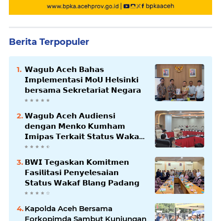
Berita Terpopuler
𝗪𝗮𝗴𝘂𝗯 𝗔𝗰𝗲𝗵 𝗕𝗮𝗵𝗮𝘀
𝗜𝗺𝗽𝗹𝗲𝗺𝗲𝗻𝘁𝗮𝘀𝗶 𝗠𝗼𝗨 𝗛𝗲𝗹𝘀𝗶𝗻𝗸𝗶
𝗯𝗲𝗿𝘀𝗮𝗺𝗮 𝗦𝗲𝗸𝗿𝗲𝘁𝗮𝗿𝗶𝗮𝘁 𝗡𝗲𝗴𝗮𝗿𝗮
𝗪𝗮𝗴𝘂𝗯 𝗔𝗰𝗲𝗵 𝗔𝘂𝗱𝗶𝗲𝗻𝘀𝗶
𝗱𝗲𝗻𝗴𝗮𝗻 𝗠𝗲𝗻𝗸𝗼 𝗞𝘂𝗺𝗵𝗮𝗺
𝗜𝗺𝗶𝗽𝗮𝘀 𝗧𝗲𝗿𝗸𝗮𝗶𝘁 𝗦𝘁𝗮𝘁𝘂𝘀 𝗪𝗮𝗸𝗮𝗳
𝗕𝗹𝗮𝗻𝗴𝗽𝗮𝗱𝗮𝗻𝗴
𝗕𝗪𝗜 𝗧𝗲𝗴𝗮𝘀𝗸𝗮𝗻 𝗞𝗼𝗺𝗶𝘁𝗺𝗲𝗻
𝗙𝗮𝘀𝗶𝗹𝗶𝘁𝗮𝘀𝗶 𝗣𝗲𝗻𝘆𝗲𝗹𝗲𝘀𝗮𝗶𝗮𝗻
𝗦𝘁𝗮𝘁𝘂𝘀 𝗪𝗮𝗸𝗮𝗳 𝗕𝗹𝗮𝗻𝗴 𝗣𝗮𝗱𝗮𝗻𝗴
Kapolda Aceh Bersama
Forkopimda Sambut Kunjungan