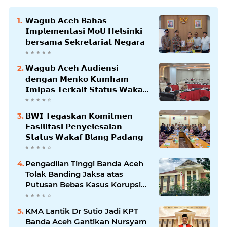
𝗪𝗮𝗴𝘂𝗯 𝗔𝗰𝗲𝗵 𝗕𝗮𝗵𝗮𝘀
𝗜𝗺𝗽𝗹𝗲𝗺𝗲𝗻𝘁𝗮𝘀𝗶 𝗠𝗼𝗨 𝗛𝗲𝗹𝘀𝗶𝗻𝗸𝗶
𝗯𝗲𝗿𝘀𝗮𝗺𝗮 𝗦𝗲𝗸𝗿𝗲𝘁𝗮𝗿𝗶𝗮𝘁 𝗡𝗲𝗴𝗮𝗿𝗮
𝗪𝗮𝗴𝘂𝗯 𝗔𝗰𝗲𝗵 𝗔𝘂𝗱𝗶𝗲𝗻𝘀𝗶
𝗱𝗲𝗻𝗴𝗮𝗻 𝗠𝗲𝗻𝗸𝗼 𝗞𝘂𝗺𝗵𝗮𝗺
𝗜𝗺𝗶𝗽𝗮𝘀 𝗧𝗲𝗿𝗸𝗮𝗶𝘁 𝗦𝘁𝗮𝘁𝘂𝘀 𝗪𝗮𝗸𝗮𝗳
𝗕𝗹𝗮𝗻𝗴𝗽𝗮𝗱𝗮𝗻𝗴
𝗕𝗪𝗜 𝗧𝗲𝗴𝗮𝘀𝗸𝗮𝗻 𝗞𝗼𝗺𝗶𝘁𝗺𝗲𝗻
𝗙𝗮𝘀𝗶𝗹𝗶𝘁𝗮𝘀𝗶 𝗣𝗲𝗻𝘆𝗲𝗹𝗲𝘀𝗮𝗶𝗮𝗻
𝗦𝘁𝗮𝘁𝘂𝘀 𝗪𝗮𝗸𝗮𝗳 𝗕𝗹𝗮𝗻𝗴 𝗣𝗮𝗱𝗮𝗻𝗴
Pengadilan Tinggi Banda Aceh
Tolak Banding Jaksa atas
Putusan Bebas Kasus Korupsi
Wastafel
KMA Lantik Dr Sutio Jadi KPT
Banda Aceh Gantikan Nursyam