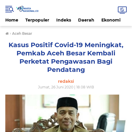
Home
Terpopuler
Indeks
Daerah
Ekonomi
H
›
Aceh Besar
Kasus Positif Covid-19 Meningkat,
Pemkab Aceh Besar Kembali
Perketat Pengawasan Bagi
Pendatang
redaksi
Jumat, 26 Juni 2020 | 18.08 WIB