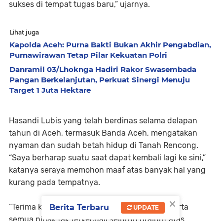
sukses di tempat tugas baru,” ujarnya.
Lihat juga
Kapolda Aceh: Purna Bakti Bukan Akhir Pengabdian,
Purnawirawan Tetap Pilar Kekuatan Polri
Danramil 03/Lhoknga Hadiri Rakor Swasembada
Pangan Berkelanjutan, Perkuat Sinergi Menuju
Target 1 Juta Hektare
Hasandi Lubis yang telah berdinas selama delapan
tahun di Aceh, termasuk Banda Aceh, mengatakan
nyaman dan sudah betah hidup di Tanah Rencong.
“Saya berharap suatu saat dapat kembali lagi ke sini,”
katanya seraya memohon maaf atas banyak hal yang
kurang pada tempatnya.
×
“Terima kasih kepada Pak Wali, Forkopimda, serta
Berita Terbaru
UPDATE
semua pihak tak terkecuali seluruh prajurit atas