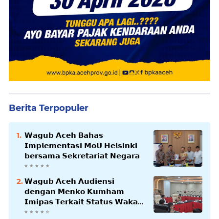
Berita Terpopuler
𝗪𝗮𝗴𝘂𝗯 𝗔𝗰𝗲𝗵 𝗕𝗮𝗵𝗮𝘀
𝗜𝗺𝗽𝗹𝗲𝗺𝗲𝗻𝘁𝗮𝘀𝗶 𝗠𝗼𝗨 𝗛𝗲𝗹𝘀𝗶𝗻𝗸𝗶
𝗯𝗲𝗿𝘀𝗮𝗺𝗮 𝗦𝗲𝗸𝗿𝗲𝘁𝗮𝗿𝗶𝗮𝘁 𝗡𝗲𝗴𝗮𝗿𝗮
𝗪𝗮𝗴𝘂𝗯 𝗔𝗰𝗲𝗵 𝗔𝘂𝗱𝗶𝗲𝗻𝘀𝗶
𝗱𝗲𝗻𝗴𝗮𝗻 𝗠𝗲𝗻𝗸𝗼 𝗞𝘂𝗺𝗵𝗮𝗺
𝗜𝗺𝗶𝗽𝗮𝘀 𝗧𝗲𝗿𝗸𝗮𝗶𝘁 𝗦𝘁𝗮𝘁𝘂𝘀 𝗪𝗮𝗸𝗮𝗳
𝗕𝗹𝗮𝗻𝗴𝗽𝗮𝗱𝗮𝗻𝗴