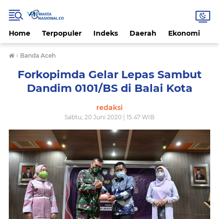
Home
Terpopuler
Indeks
Daerah
Ekonomi
H
›
Banda Aceh
Forkopimda Gelar Lepas Sambut
Dandim 0101/BS di Balai Kota
redaksi
Sabtu, 20 Juni 2020 | 15.47 WIB