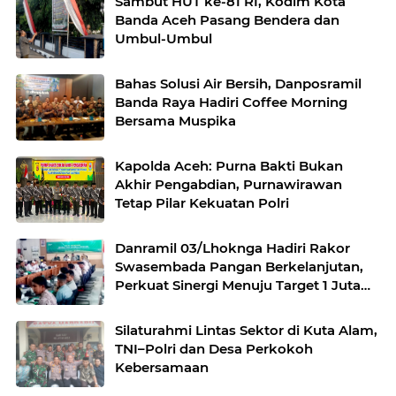
Sambut HUT ke-81 RI, Kodim Kota
Banda Aceh Pasang Bendera dan
Umbul-Umbul
Bahas Solusi Air Bersih, Danposramil
Banda Raya Hadiri Coffee Morning
Bersama Muspika
Kapolda Aceh: Purna Bakti Bukan
Akhir Pengabdian, Purnawirawan
Tetap Pilar Kekuatan Polri
Danramil 03/Lhoknga Hadiri Rakor
Swasembada Pangan Berkelanjutan,
Perkuat Sinergi Menuju Target 1 Juta
Hektare
Silaturahmi Lintas Sektor di Kuta Alam,
TNI–Polri dan Desa Perkokoh
Kebersamaan