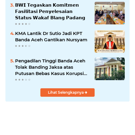
𝗕𝗪𝗜 𝗧𝗲𝗴𝗮𝘀𝗸𝗮𝗻 𝗞𝗼𝗺𝗶𝘁𝗺𝗲𝗻
𝗙𝗮𝘀𝗶𝗹𝗶𝘁𝗮𝘀𝗶 𝗣𝗲𝗻𝘆𝗲𝗹𝗲𝘀𝗮𝗶𝗮𝗻
𝗦𝘁𝗮𝘁𝘂𝘀 𝗪𝗮𝗸𝗮𝗳 𝗕𝗹𝗮𝗻𝗴 𝗣𝗮𝗱𝗮𝗻𝗴
KMA Lantik Dr Sutio Jadi KPT
Banda Aceh Gantikan Nursyam
Pengadilan Tinggi Banda Aceh
Tolak Banding Jaksa atas
Putusan Bebas Kasus Korupsi
Wastafel
Lihat Selengkapnya