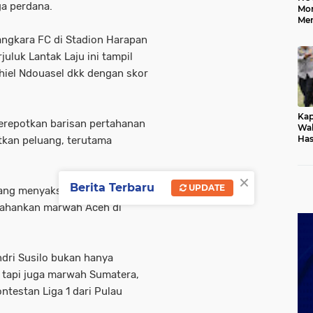
ga perdana.
Mo
Me
Me
angkara FC di Stadion Harapan
Keb
uluk Lantak Laju ini tampil
hiel Ndouasel dkk dengan skor
Kap
merepotkan barisan pertahanan
Wak
Has
tkan peluang, terutama
Rek
Pas
Ken
×
Berita Terbaru
UPDATE
yang menyaksikan langsung
rtahankan marwah Aceh di
ndri Susilo bukan hanya
 tapi juga marwah Sumatera,
ntestan Liga 1 dari Pulau