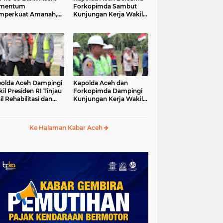
mentum
Forkopimda Sambut
mperkuat Amanah,
Kunjungan Kerja Wakil
numbuhkan
Presiden RI di
erkahan Bagi Aceh
Kabupaten Bireuen
olda Aceh Dampingi
Kapolda Aceh dan
il Presiden RI Tinjau
Forkopimda Dampingi
il Rehabilitasi dan
Kunjungan Kerja Wakil
onstruksi
Presiden RI Gibran
cabencana di Desa
Rakabuming Raka di
dawi, Gayo Lues
Aceh Tengah
Ke Halaman Kabar Aceh