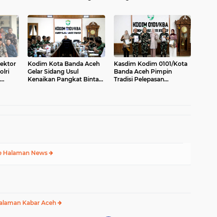
Bersama Muspika
Purnawirawan Tetap Pilar
Kekuatan Polri
Sektor
Kodim Kota Banda Aceh
Kasdim Kodim 0101/Kota
olri
Gelar Sidang Usul
Banda Aceh Pimpin
Kenaikan Pangkat Bintara
Tradisi Pelepasan
dan Tamtama Periode 1
Personel Pindah Satuan
April 2027
e Halaman News
alaman Kabar Aceh