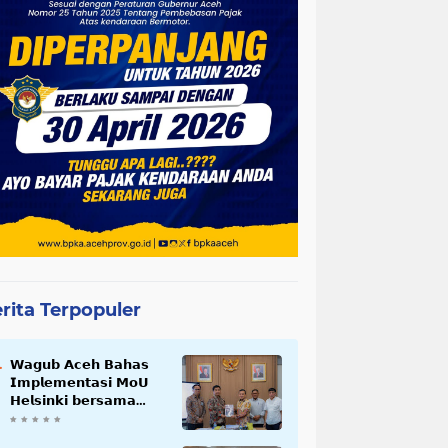
rita Terpopuler
𝗪𝗮𝗴𝘂𝗯 𝗔𝗰𝗲𝗵 𝗕𝗮𝗵𝗮𝘀
𝗜𝗺𝗽𝗹𝗲𝗺𝗲𝗻𝘁𝗮𝘀𝗶 𝗠𝗼𝗨
𝗛𝗲𝗹𝘀𝗶𝗻𝗸𝗶 𝗯𝗲𝗿𝘀𝗮𝗺𝗮
𝗦𝗲𝗸𝗿𝗲𝘁𝗮𝗿𝗶𝗮𝘁 𝗡𝗲𝗴𝗮𝗿𝗮