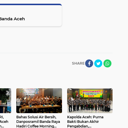
 Banda Aceh
SHARE
I,
Bahas Solusi Air Bersih,
Kapolda Aceh: Purna
 Aceh
Danposramil Banda Raya
Bakti Bukan Akhir
n
Hadiri Coffee Morning
Pengabdian,