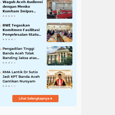
𝗪𝗮𝗴𝘂𝗯 𝗔𝗰𝗲𝗵 𝗔𝘂𝗱𝗶𝗲𝗻𝘀𝗶
𝗱𝗲𝗻𝗴𝗮𝗻 𝗠𝗲𝗻𝗸𝗼
𝗞𝘂𝗺𝗵𝗮𝗺 𝗜𝗺𝗶𝗽𝗮𝘀
𝗧𝗲𝗿𝗸𝗮𝗶𝘁 𝗦𝘁𝗮𝘁𝘂𝘀 𝗪𝗮𝗸𝗮𝗳
𝗕𝗹𝗮𝗻𝗴𝗽𝗮𝗱𝗮𝗻𝗴
𝗕𝗪𝗜 𝗧𝗲𝗴𝗮𝘀𝗸𝗮𝗻
𝗞𝗼𝗺𝗶𝘁𝗺𝗲𝗻 𝗙𝗮𝘀𝗶𝗹𝗶𝘁𝗮𝘀𝗶
𝗣𝗲𝗻𝘆𝗲𝗹𝗲𝘀𝗮𝗶𝗮𝗻 𝗦𝘁𝗮𝘁𝘂𝘀
𝗪𝗮𝗸𝗮𝗳 𝗕𝗹𝗮𝗻𝗴 𝗣𝗮𝗱𝗮𝗻𝗴
Pengadilan Tinggi
Banda Aceh Tolak
Banding Jaksa atas
Putusan Bebas Kasus
Korupsi Wastafel
KMA Lantik Dr Sutio
Jadi KPT Banda Aceh
Gantikan Nursyam
Lihat Selengkapnya