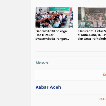
Sinergi Sukseskan
Umbul-Umbul
Perayaan Kemerdekaan
Danramil 03/Lhoknga
Silaturahmi Lintas 
Hadiri Rakor
di Kuta Alam, TNI–P
Swasembada Pangan
dan Desa Perkokoh
Berkelanjutan, Perkuat
Kebersamaan
Sinergi Menuju Target 1
Juta Hektare
News
K
Kabar Aceh
Ke H