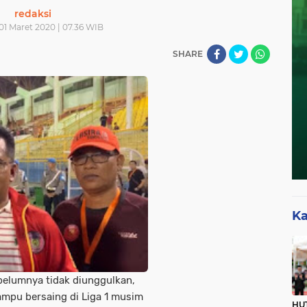
redaksi
01 Maret 2020 | 07.36 WIB
SHARE
Ka
belumnya tidak diunggulkan,
ampu bersaing di Liga 1 musim
HUT