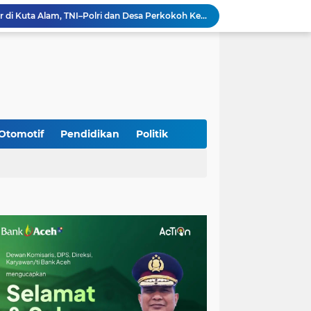
Silaturahmi Lintas Sektor di Kuta Alam, TNI–Polri dan Desa Perkokoh Kebersamaan
Babinsa Peukan Bada Hadiri Rapat Lanjutan HUT RI ke-81, Perkuat Sinergi Lintas Sektor
jid Raya Gelar Acara Lepas Sambut Danramil
Dukung Generasi Sehat, Babinsa Seulimeum Dampingi Imunisasi Campak di Tanoh Abee
Di Pinggir Sawah, Babinsa Lhoong Pererat Kedekatan dengan Masyarakat Desa Gle Bruek
Kapolda Aceh Bersama Forkopimda Sambut Kunjungan Kerja Wakil Presiden RI di Kabupaten Bireuen
Kapolda Aceh Dampingi Wakil Presiden RI Tinjau Hasil Rehabilitasi dan Rekonstruksi Pascabencana di Desa Kendawi, Gayo Lues
Kapolda Aceh dan Forkopimda Dampingi Kunjungan Kerja Wakil Presiden RI Gibran Rakabuming Raka di Aceh Tengah
Otomotif
Pendidikan
Politik
Kak Na Promosi Wisata Surfing dan Hadiri Perayaan HUT 53 tahun BAS Simeulue
HUT ke-53 Bank Aceh: Momentum Memperkuat Amanah, Menumbuhkan Keberkahan Bagi Aceh