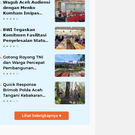
𝗪𝗮𝗴𝘂𝗯 𝗔𝗰𝗲𝗵 𝗔𝘂𝗱𝗶𝗲𝗻𝘀𝗶
𝗱𝗲𝗻𝗴𝗮𝗻 𝗠𝗲𝗻𝗸𝗼
𝗞𝘂𝗺𝗵𝗮𝗺 𝗜𝗺𝗶𝗽𝗮𝘀
𝗧𝗲𝗿𝗸𝗮𝗶𝘁 𝗦𝘁𝗮𝘁𝘂𝘀 𝗪𝗮𝗸𝗮𝗳
𝗕𝗹𝗮𝗻𝗴𝗽𝗮𝗱𝗮𝗻𝗴
𝗕𝗪𝗜 𝗧𝗲𝗴𝗮𝘀𝗸𝗮𝗻
𝗞𝗼𝗺𝗶𝘁𝗺𝗲𝗻 𝗙𝗮𝘀𝗶𝗹𝗶𝘁𝗮𝘀𝗶
𝗣𝗲𝗻𝘆𝗲𝗹𝗲𝘀𝗮𝗶𝗮𝗻 𝗦𝘁𝗮𝘁𝘂𝘀
𝗪𝗮𝗸𝗮𝗳 𝗕𝗹𝗮𝗻𝗴 𝗣𝗮𝗱𝗮𝗻𝗴
Gotong Royong TNI
dan Warga Percepat
Pembangunan
Jembatan Gantung
Perintis Kuta Ujung
Aceh Tenggara
Quick Response
Brimob Polda Aceh
Tangani Kebakaran
Hutan di Lembah
Seulawah
Lihat Selengkapnya