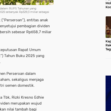
Mob
Kod
ia dalam RUPS Tahunan yang
Du
25 sebanyak Rp329,3 miliar sebagai
Jem
Rus
(“Perseroan”), entitas anak
Ten
menyetujui pembagian dividen
 bersih sebesar Rp658,7 miliar
Kap
Rak
Teg
u keputusan Rapat Umum
Kun
”) Tahun Buku 2025 yang
yan
Hu
.
men Perseroan dalam
saham, sekaligus menjaga
stri semen domestik.
a Tbk, Rizki Kresno Edhie
ividen merupakan wujud
an nilai tambah bagi