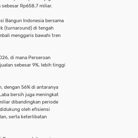
 sebesar Rp658,7 miliar.
lusi Bangun Indonesia bersama
ik (turnaround) di tengah
ambali menggaris bawahi tren
 2026, di mana Perseroan
alan sebesar 9%, lebih tinggi
un, dengan 56% di antaranya
 Laba bersih juga meningkat
miliar dibandingkan periode
didukung oleh efisiensi
n, serta keterlibatan