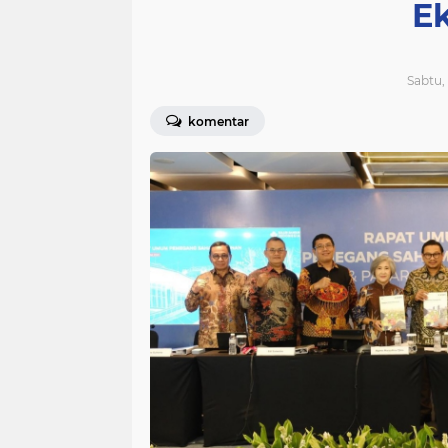
E
Sabtu,
komentar