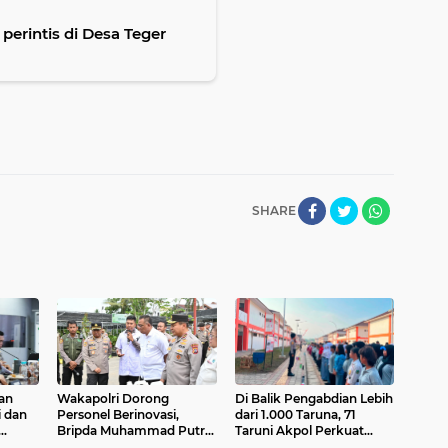
erintis di Desa Teger
SHARE
an
Wakapolri Dorong
Di Balik Pengabdian Lebih
i dan
Personel Berinovasi,
dari 1.000 Taruna, 71
Bripda Muhammad Putra
Taruni Akpol Perkuat
ngkah
Aulia Jadi Contoh Nyata
Pembentukan Karakter