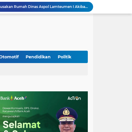
Kodim Kota Banda Aceh Gelar Sidang Usul Kenaikan Pangkat Bintara dan Tamtama Periode 1 April 2027
Kasdim 0101/Kota Banda Aceh Hadiri Apel Siaga Bencana Hydrometeorologi 2026, Perkuat Kesiapsiagaan Hadapi Ancaman Kekeringan
Koramil Seulimeum Hadiri Rapat Persiapan HUT Ke-81 Kemerdekaan RI Tingkat Kecamatan
Babinsa Jalin Komunikasi dengan Aparatur Gampong, Perkuat Sinergi Membangun Desa
Babinsa Hadiri Rembuk Stunting, Perkuat Sinergi Wujudkan Generasi Sehat di Kuta Malaka
Babinsa Bak Seutui Ingatkan Warga Tetap Waspada Hadapi Cuaca Tak Menentu
Kodim 0108/Agara dan Yon TP 855/RD Bersama Warga Cor Pondasi Blok Angkur Jembatan Gantung di Ds. Lawe Ger Ger, Aceh Tenggara
Perkuat Akses dan Mobilitas Masyarakat, Kodim 0106/Ateng Dukung Pembangunan Jembatan Beton di Rusip Antara, Aceh Tengah
Otomotif
Pendidikan
Politik
Bupati Aceh Besar Perkuat Sinergi dengan Polres Demi Tingkatkan Pelayanan Masyarakat
Kapolda Aceh Tinjau Kerusakan Rumah Dinas Aspol Lamteumen I Akibat Angin Kencang Disertai Hujan