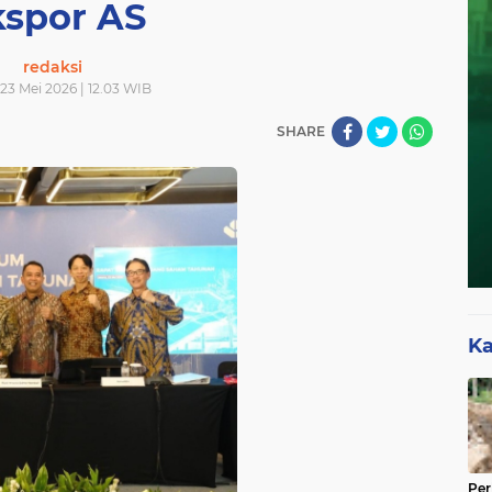
kspor AS
redaksi
 23 Mei 2026 | 12.03 WIB
SHARE
Ka
Per