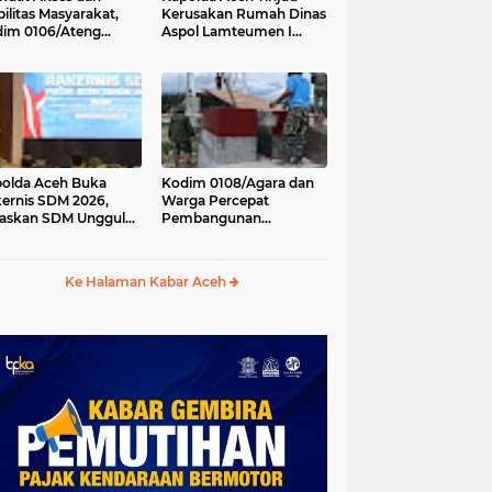
ilitas Masyarakat,
Kerusakan Rumah Dinas
im 0106/Ateng
Aspol Lamteumen I
kung Pembangunan
Akibat Angin Kencang
batan Beton di
Disertai Hujan
ip Antara, Aceh
gah
olda Aceh Buka
Kodim 0108/Agara dan
ernis SDM 2026,
Warga Percepat
askan SDM Unggul
Pembangunan
ci Pelayanan Polri
Jembatan Gantung di
g Profesional dan
Kuta Ujung, Aceh
manis
Tenggara
Ke Halaman Kabar Aceh