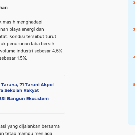
uhan
ik masih menghadapi
anan biaya energi dan
tat. Kondisi tersebut turut
suk penurunan laba bersih
 volume industri sebesar 4,5%
sebesar 1,5%.
 Taruna, 71 Taruni Akpol
a Sekolah Rakyat
BSI Bangun Ekosistem
masi yang dijalankan bersama
oan tetap mampu menjaga