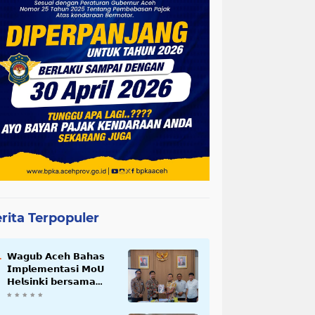
rita Terpopuler
𝗪𝗮𝗴𝘂𝗯 𝗔𝗰𝗲𝗵 𝗕𝗮𝗵𝗮𝘀
𝗜𝗺𝗽𝗹𝗲𝗺𝗲𝗻𝘁𝗮𝘀𝗶 𝗠𝗼𝗨
𝗛𝗲𝗹𝘀𝗶𝗻𝗸𝗶 𝗯𝗲𝗿𝘀𝗮𝗺𝗮
𝗦𝗲𝗸𝗿𝗲𝘁𝗮𝗿𝗶𝗮𝘁 𝗡𝗲𝗴𝗮𝗿𝗮