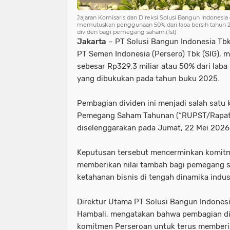
Jajaran Komisaris dan Direksi Solusi Bangun Indones
memutuskan penggunaan 50% dari laba bersih tahun 20
dividen bagi pemegang saham.(1st)
Jakarta
– PT Solusi Bangun Indonesia Tbk 
PT Semen Indonesia (Persero) Tbk (SIG), 
sebesar Rp329,3 miliar atau 50% dari laba
yang dibukukan pada tahun buku 2025.
Pembagian dividen ini menjadi salah sat
Pemegang Saham Tahunan (“RUPST/Rapat
diselenggarakan pada Jumat, 22 Mei 2026
Keputusan tersebut mencerminkan komit
memberikan nilai tambah bagi pemegang 
ketahanan bisnis di tengah dinamika indu
Direktur Utama PT Solusi Bangun Indonesi
Hambali, mengatakan bahwa pembagian d
komitmen Perseroan untuk terus memberik