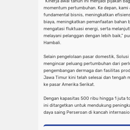
“Kinerja awal tahun ini menjadi pijakan b
momentum pertumbuhan. Ke depan, kami 
fundamental bisnis, meningkatkan efisien
biaya, meningkatkan pemanfaatan bahan ba
mengatasi fluktuasi energi, serta melanju
melayani pelanggan dengan lebih baik,” pu
Hambali.
Selain pengelolaan pasar domestik, Solus
mengincar peluang pertumbuhan dari perl
pengembangan dermaga dan fasilitas prod
Jawa Timur kini telah selesai dan tengah
ke pasar Amerika Serikat.
Dengan kapasitas 500 ribu hingga 1 juta to
ini ditargetkan untuk mendukung peningka
daya saing Perseroan di kancah internasio