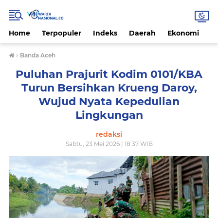
Home
Terpopuler
Indeks
Daerah
Ekonomi
H
›
Banda Aceh
Puluhan Prajurit Kodim 0101/KBA
Turun Bersihkan Krueng Daroy,
Wujud Nyata Kepedulian
Lingkungan
redaksi
Sabtu, 23 Mei 2026 | 18.37 WIB