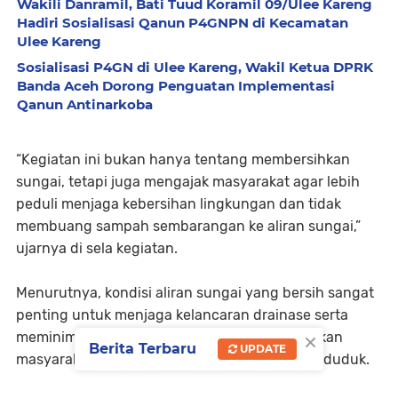
Wakili Danramil, Bati Tuud Koramil 09/Ulee Kareng
Hadiri Sosialisasi Qanun P4GNPN di Kecamatan
Ulee Kareng
Sosialisasi P4GN di Ulee Kareng, Wakil Ketua DPRK
Banda Aceh Dorong Penguatan Implementasi
Qanun Antinarkoba
“Kegiatan ini bukan hanya tentang membersihkan
sungai, tetapi juga mengajak masyarakat agar lebih
peduli menjaga kebersihan lingkungan dan tidak
membuang sampah sembarangan ke aliran sungai,”
ujarnya di sela kegiatan.
Menurutnya, kondisi aliran sungai yang bersih sangat
penting untuk menjaga kelancaran drainase serta
×
meminimalisir risiko banjir yang dapat merugikan
Berita Terbaru
UPDATE
masyarakat, khususnya di kawasan padat penduduk.