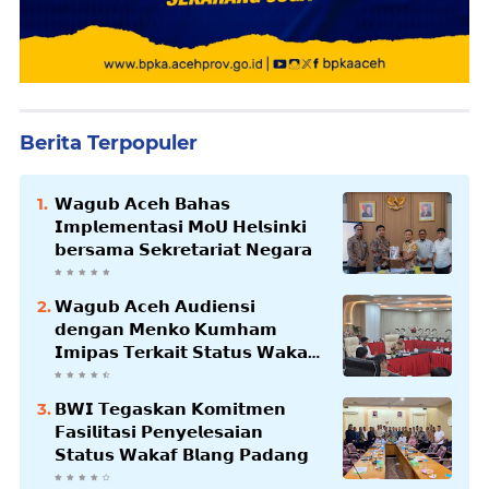
Berita Terpopuler
𝗪𝗮𝗴𝘂𝗯 𝗔𝗰𝗲𝗵 𝗕𝗮𝗵𝗮𝘀
𝗜𝗺𝗽𝗹𝗲𝗺𝗲𝗻𝘁𝗮𝘀𝗶 𝗠𝗼𝗨 𝗛𝗲𝗹𝘀𝗶𝗻𝗸𝗶
𝗯𝗲𝗿𝘀𝗮𝗺𝗮 𝗦𝗲𝗸𝗿𝗲𝘁𝗮𝗿𝗶𝗮𝘁 𝗡𝗲𝗴𝗮𝗿𝗮
𝗪𝗮𝗴𝘂𝗯 𝗔𝗰𝗲𝗵 𝗔𝘂𝗱𝗶𝗲𝗻𝘀𝗶
𝗱𝗲𝗻𝗴𝗮𝗻 𝗠𝗲𝗻𝗸𝗼 𝗞𝘂𝗺𝗵𝗮𝗺
𝗜𝗺𝗶𝗽𝗮𝘀 𝗧𝗲𝗿𝗸𝗮𝗶𝘁 𝗦𝘁𝗮𝘁𝘂𝘀 𝗪𝗮𝗸𝗮𝗳
𝗕𝗹𝗮𝗻𝗴𝗽𝗮𝗱𝗮𝗻𝗴
𝗕𝗪𝗜 𝗧𝗲𝗴𝗮𝘀𝗸𝗮𝗻 𝗞𝗼𝗺𝗶𝘁𝗺𝗲𝗻
𝗙𝗮𝘀𝗶𝗹𝗶𝘁𝗮𝘀𝗶 𝗣𝗲𝗻𝘆𝗲𝗹𝗲𝘀𝗮𝗶𝗮𝗻
𝗦𝘁𝗮𝘁𝘂𝘀 𝗪𝗮𝗸𝗮𝗳 𝗕𝗹𝗮𝗻𝗴 𝗣𝗮𝗱𝗮𝗻𝗴