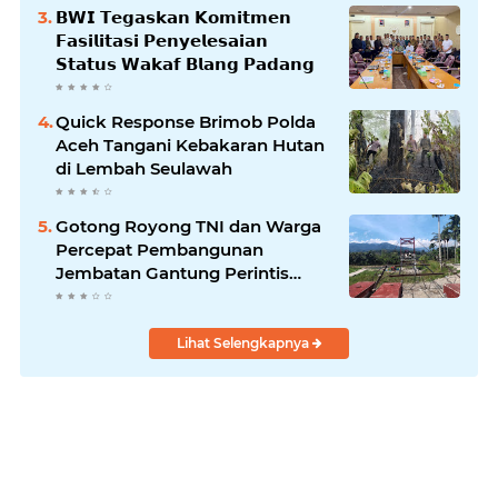
𝗕𝗪𝗜 𝗧𝗲𝗴𝗮𝘀𝗸𝗮𝗻 𝗞𝗼𝗺𝗶𝘁𝗺𝗲𝗻
𝗙𝗮𝘀𝗶𝗹𝗶𝘁𝗮𝘀𝗶 𝗣𝗲𝗻𝘆𝗲𝗹𝗲𝘀𝗮𝗶𝗮𝗻
𝗦𝘁𝗮𝘁𝘂𝘀 𝗪𝗮𝗸𝗮𝗳 𝗕𝗹𝗮𝗻𝗴 𝗣𝗮𝗱𝗮𝗻𝗴
Quick Response Brimob Polda
Aceh Tangani Kebakaran Hutan
di Lembah Seulawah
Gotong Royong TNI dan Warga
Percepat Pembangunan
Jembatan Gantung Perintis
Kuta Ujung Aceh Tenggara
Lihat Selengkapnya