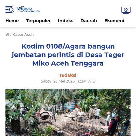
Home
Terpopuler
Indeks
Daerah
Ekonomi
H
›
Kabar Aceh
Kodim 0108/Agara bangun
jembatan perintis di Desa Teger
Miko Aceh Tenggara
redaksi
Sabtu, 23 Mei 2026 | 12.54 WIB