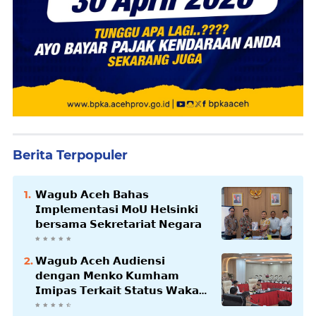
Berita Terpopuler
𝗪𝗮𝗴𝘂𝗯 𝗔𝗰𝗲𝗵 𝗕𝗮𝗵𝗮𝘀
𝗜𝗺𝗽𝗹𝗲𝗺𝗲𝗻𝘁𝗮𝘀𝗶 𝗠𝗼𝗨 𝗛𝗲𝗹𝘀𝗶𝗻𝗸𝗶
𝗯𝗲𝗿𝘀𝗮𝗺𝗮 𝗦𝗲𝗸𝗿𝗲𝘁𝗮𝗿𝗶𝗮𝘁 𝗡𝗲𝗴𝗮𝗿𝗮
𝗪𝗮𝗴𝘂𝗯 𝗔𝗰𝗲𝗵 𝗔𝘂𝗱𝗶𝗲𝗻𝘀𝗶
𝗱𝗲𝗻𝗴𝗮𝗻 𝗠𝗲𝗻𝗸𝗼 𝗞𝘂𝗺𝗵𝗮𝗺
𝗜𝗺𝗶𝗽𝗮𝘀 𝗧𝗲𝗿𝗸𝗮𝗶𝘁 𝗦𝘁𝗮𝘁𝘂𝘀 𝗪𝗮𝗸𝗮𝗳
𝗕𝗹𝗮𝗻𝗴𝗽𝗮𝗱𝗮𝗻𝗴