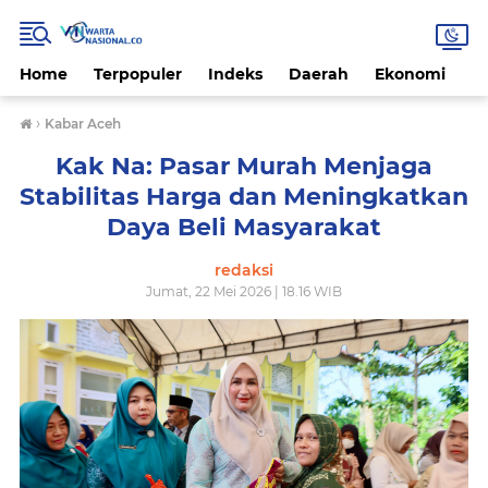
Home
Terpopuler
Indeks
Daerah
Ekonomi
H
›
Kabar Aceh
Kak Na: Pasar Murah Menjaga
Stabilitas Harga dan Meningkatkan
Daya Beli Masyarakat
redaksi
Jumat, 22 Mei 2026 | 18.16 WIB