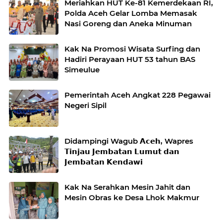
Meriahkan HUT Ke-81 Kemerdekaan RI,
Polda Aceh Gelar Lomba Memasak
Nasi Goreng dan Aneka Minuman
Kak Na Promosi Wisata Surfing dan
Hadiri Perayaan HUT 53 tahun BAS
Simeulue
Pemerintah Aceh Angkat 228 Pegawai
Negeri Sipil
Didampingi Wagub 𝗔𝗰𝗲𝗵, Wapres
𝗧𝗶𝗻𝗷𝗮𝘂 𝗝𝗲𝗺𝗯𝗮𝘁𝗮𝗻 𝗟𝘂𝗺𝘂𝘁 𝗱𝗮𝗻
𝗝𝗲𝗺𝗯𝗮𝘁𝗮𝗻 𝗞𝗲𝗻𝗱𝗮𝘄𝗶
Kak Na Serahkan Mesin Jahit dan
Mesin Obras ke Desa Lhok Makmur