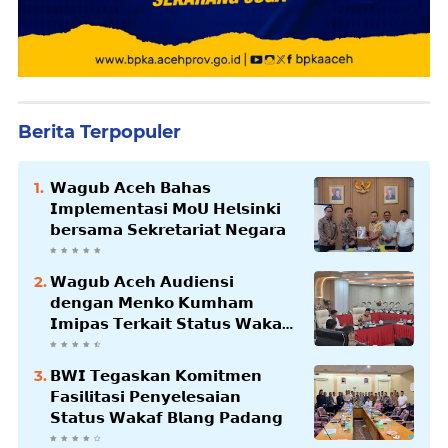
Berita Terpopuler
𝗪𝗮𝗴𝘂𝗯 𝗔𝗰𝗲𝗵 𝗕𝗮𝗵𝗮𝘀
𝗜𝗺𝗽𝗹𝗲𝗺𝗲𝗻𝘁𝗮𝘀𝗶 𝗠𝗼𝗨 𝗛𝗲𝗹𝘀𝗶𝗻𝗸𝗶
𝗯𝗲𝗿𝘀𝗮𝗺𝗮 𝗦𝗲𝗸𝗿𝗲𝘁𝗮𝗿𝗶𝗮𝘁 𝗡𝗲𝗴𝗮𝗿𝗮
𝗪𝗮𝗴𝘂𝗯 𝗔𝗰𝗲𝗵 𝗔𝘂𝗱𝗶𝗲𝗻𝘀𝗶
𝗱𝗲𝗻𝗴𝗮𝗻 𝗠𝗲𝗻𝗸𝗼 𝗞𝘂𝗺𝗵𝗮𝗺
𝗜𝗺𝗶𝗽𝗮𝘀 𝗧𝗲𝗿𝗸𝗮𝗶𝘁 𝗦𝘁𝗮𝘁𝘂𝘀 𝗪𝗮𝗸𝗮𝗳
𝗕𝗹𝗮𝗻𝗴𝗽𝗮𝗱𝗮𝗻𝗴
𝗕𝗪𝗜 𝗧𝗲𝗴𝗮𝘀𝗸𝗮𝗻 𝗞𝗼𝗺𝗶𝘁𝗺𝗲𝗻
𝗙𝗮𝘀𝗶𝗹𝗶𝘁𝗮𝘀𝗶 𝗣𝗲𝗻𝘆𝗲𝗹𝗲𝘀𝗮𝗶𝗮𝗻
𝗦𝘁𝗮𝘁𝘂𝘀 𝗪𝗮𝗸𝗮𝗳 𝗕𝗹𝗮𝗻𝗴 𝗣𝗮𝗱𝗮𝗻𝗴