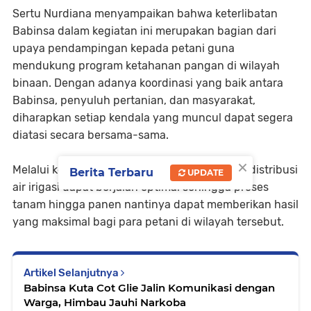
Sertu Nurdiana menyampaikan bahwa keterlibatan
Babinsa dalam kegiatan ini merupakan bagian dari
upaya pendampingan kepada petani guna
mendukung program ketahanan pangan di wilayah
binaan. Dengan adanya koordinasi yang baik antara
Babinsa, penyuluh pertanian, dan masyarakat,
diharapkan setiap kendala yang muncul dapat segera
diatasi secara bersama-sama.
×
Melalui kegiatan pemantauan ini, diharapkan distribusi
Berita Terbaru
UPDATE
air irigasi dapat berjalan optimal sehingga proses
tanam hingga panen nantinya dapat memberikan hasil
yang maksimal bagi para petani di wilayah tersebut.
Artikel Selanjutnya
Babinsa Kuta Cot Glie Jalin Komunikasi dengan
Warga, Himbau Jauhi Narkoba