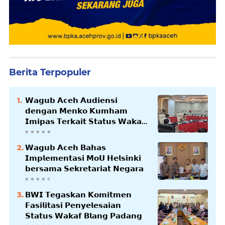
Berita Terpopuler
𝗪𝗮𝗴𝘂𝗯 𝗔𝗰𝗲𝗵 𝗔𝘂𝗱𝗶𝗲𝗻𝘀𝗶
𝗱𝗲𝗻𝗴𝗮𝗻 𝗠𝗲𝗻𝗸𝗼 𝗞𝘂𝗺𝗵𝗮𝗺
𝗜𝗺𝗶𝗽𝗮𝘀 𝗧𝗲𝗿𝗸𝗮𝗶𝘁 𝗦𝘁𝗮𝘁𝘂𝘀 𝗪𝗮𝗸𝗮𝗳
𝗕𝗹𝗮𝗻𝗴𝗽𝗮𝗱𝗮𝗻𝗴
𝗪𝗮𝗴𝘂𝗯 𝗔𝗰𝗲𝗵 𝗕𝗮𝗵𝗮𝘀
𝗜𝗺𝗽𝗹𝗲𝗺𝗲𝗻𝘁𝗮𝘀𝗶 𝗠𝗼𝗨 𝗛𝗲𝗹𝘀𝗶𝗻𝗸𝗶
𝗯𝗲𝗿𝘀𝗮𝗺𝗮 𝗦𝗲𝗸𝗿𝗲𝘁𝗮𝗿𝗶𝗮𝘁 𝗡𝗲𝗴𝗮𝗿𝗮
𝗕𝗪𝗜 𝗧𝗲𝗴𝗮𝘀𝗸𝗮𝗻 𝗞𝗼𝗺𝗶𝘁𝗺𝗲𝗻
𝗙𝗮𝘀𝗶𝗹𝗶𝘁𝗮𝘀𝗶 𝗣𝗲𝗻𝘆𝗲𝗹𝗲𝘀𝗮𝗶𝗮𝗻
𝗦𝘁𝗮𝘁𝘂𝘀 𝗪𝗮𝗸𝗮𝗳 𝗕𝗹𝗮𝗻𝗴 𝗣𝗮𝗱𝗮𝗻𝗴