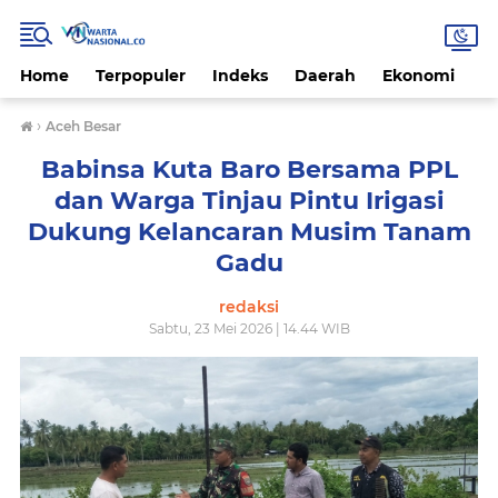
Home
Terpopuler
Indeks
Daerah
Ekonomi
H
›
Aceh Besar
Babinsa Kuta Baro Bersama PPL
dan Warga Tinjau Pintu Irigasi
Dukung Kelancaran Musim Tanam
Gadu
redaksi
Sabtu, 23 Mei 2026 | 14.44 WIB