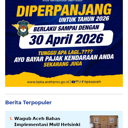
Berita Terpopuler
𝗪𝗮𝗴𝘂𝗯 𝗔𝗰𝗲𝗵 𝗕𝗮𝗵𝗮𝘀
𝗜𝗺𝗽𝗹𝗲𝗺𝗲𝗻𝘁𝗮𝘀𝗶 𝗠𝗼𝗨 𝗛𝗲𝗹𝘀𝗶𝗻𝗸𝗶