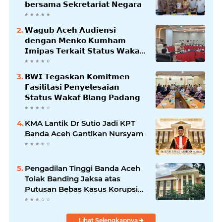
𝗯𝗲𝗿𝘀𝗮𝗺𝗮 𝗦𝗲𝗸𝗿𝗲𝘁𝗮𝗿𝗶𝗮𝘁 𝗡𝗲𝗴𝗮𝗿𝗮
𝗪𝗮𝗴𝘂𝗯 𝗔𝗰𝗲𝗵 𝗔𝘂𝗱𝗶𝗲𝗻𝘀𝗶
𝗱𝗲𝗻𝗴𝗮𝗻 𝗠𝗲𝗻𝗸𝗼 𝗞𝘂𝗺𝗵𝗮𝗺
𝗜𝗺𝗶𝗽𝗮𝘀 𝗧𝗲𝗿𝗸𝗮𝗶𝘁 𝗦𝘁𝗮𝘁𝘂𝘀 𝗪𝗮𝗸𝗮𝗳
𝗕𝗹𝗮𝗻𝗴𝗽𝗮𝗱𝗮𝗻𝗴
𝗕𝗪𝗜 𝗧𝗲𝗴𝗮𝘀𝗸𝗮𝗻 𝗞𝗼𝗺𝗶𝘁𝗺𝗲𝗻
𝗙𝗮𝘀𝗶𝗹𝗶𝘁𝗮𝘀𝗶 𝗣𝗲𝗻𝘆𝗲𝗹𝗲𝘀𝗮𝗶𝗮𝗻
𝗦𝘁𝗮𝘁𝘂𝘀 𝗪𝗮𝗸𝗮𝗳 𝗕𝗹𝗮𝗻𝗴 𝗣𝗮𝗱𝗮𝗻𝗴
KMA Lantik Dr Sutio Jadi KPT
Banda Aceh Gantikan Nursyam
Pengadilan Tinggi Banda Aceh
Tolak Banding Jaksa atas
Putusan Bebas Kasus Korupsi
Wastafel
Lihat Selengkapnya